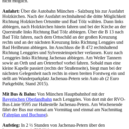
nicht möglich.
Anfahrt:
Über die Autobahn München - Salzburg bis zur Ausfahrt
Holzkirchen. Nach der Ausfahrt rechtshaltend die dritte Möglichkeit
Richtung Holzkirchen Ortsmitte und Bad Tölz wählen. Dann links
abbiegen, nach Holzkirchen hinein fahren und bei der Kirche an der
Querstraße links Richtung Bad Tölz abbiegen. Über die B 13 nach
Bad Tölz fahren, nach dem Ortsschild an der großen Kreuzung
rechts und an der nächsten Kreuzung links Richtung Lenggies und
Bad Heilbrunn abbiegen. Im Anschluss die B 472 rechtshaltend
Richtung Lenggries und Sylvensteinspeicher verlassen. Kurz nach
Lenggries links Richtung Jachenau abbiegen. Am Weiler Tannern
sowie an Orth und am Ortererhof vorbei fahren. Sobald man eine
kleine Kapelle passiert (rechts der Straßenseite), biegt man bei der
nächsten Gelegenheit nach rechts in einen breiten Forstweg ein und
stellt am Wanderparkplatz Jachenau-Petern sein Auto ab (2 Euro
Parkgebühr, Stand 2015).
Mit Bus & Bahn:
Von München Hauptbahnhof mit der
Bayerischen Oberlandbahn
nach Lenggries. Von dort mit der RVO-
Bus-Linie 9595 zur Haltestelle Jachenau-Petern. Am Wochenende
fährt der Bus nur einmal am Vormittag und einmal am Nachmittag
(
Fahrplan und Buchung
).
Aufstieg:
In 2 ½ Stunden von Jachenau-Petern über den