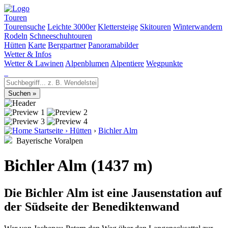
Touren
Tourensuche
Leichte 3000er
Klettersteige
Skitouren
Winterwandern
Rodeln
Schneeschuhtouren
Hütten
Karte
Bergpartner
Panoramabilder
Wetter & Infos
Wetter & Lawinen
Alpenblumen
Alpentiere
Wegpunkte
Startseite
›
Hütten
›
Bichler Alm
Bayerische Voralpen
Bichler Alm (1437 m)
Die Bichler Alm ist eine Jausenstation auf
der Südseite der Benediktenwand