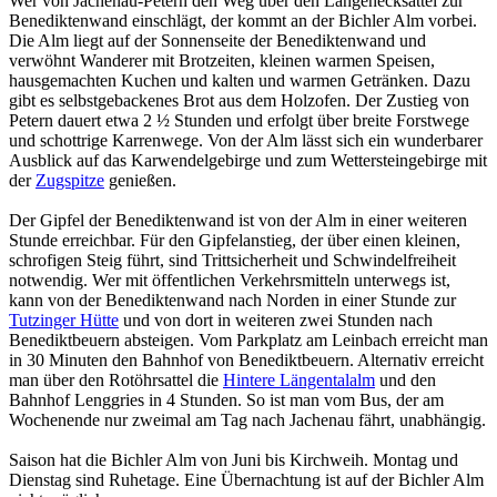
Wer von Jachenau-Petern den Weg über den Langenecksattel zur
Benediktenwand einschlägt, der kommt an der Bichler Alm vorbei.
Die Alm liegt auf der Sonnenseite der Benediktenwand und
verwöhnt Wanderer mit Brotzeiten, kleinen warmen Speisen,
hausgemachten Kuchen und kalten und warmen Getränken. Dazu
gibt es selbstgebackenes Brot aus dem Holzofen. Der Zustieg von
Petern dauert etwa 2 ½ Stunden und erfolgt über breite Forstwege
und schottrige Karrenwege. Von der Alm lässt sich ein wunderbarer
Ausblick auf das Karwendelgebirge und zum Wettersteingebirge mit
der
Zugspitze
genießen.
Der Gipfel der Benediktenwand ist von der Alm in einer weiteren
Stunde erreichbar. Für den Gipfelanstieg, der über einen kleinen,
schrofigen Steig führt, sind Trittsicherheit und Schwindelfreiheit
notwendig. Wer mit öffentlichen Verkehrsmitteln unterwegs ist,
kann von der Benediktenwand nach Norden in einer Stunde zur
Tutzinger Hütte
und von dort in weiteren zwei Stunden nach
Benediktbeuern absteigen. Vom Parkplatz am Leinbach erreicht man
in 30 Minuten den Bahnhof von Benediktbeuern. Alternativ erreicht
man über den Rotöhrsattel die
Hintere Längentalalm
und den
Bahnhof Lenggries in 4 Stunden. So ist man vom Bus, der am
Wochenende nur zweimal am Tag nach Jachenau fährt, unabhängig.
Saison hat die Bichler Alm von Juni bis Kirchweih. Montag und
Dienstag sind Ruhetage. Eine Übernachtung ist auf der Bichler Alm