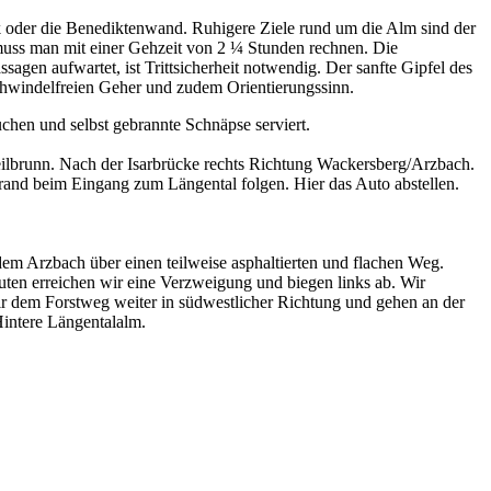
ck oder die Benediktenwand. Ruhigere Ziele rund um die Alm sind der
uss man mit einer Gehzeit von 2 ¼ Stunden rechnen. Die
agen aufwartet, ist Trittsicherheit notwendig. Der sanfte Gipfel des
schwindelfreien Geher und zudem Orientierungssinn.
chen und selbst gebrannte Schnäpse serviert.
lbrunn. Nach der Isarbrücke rechts Richtung Wackersberg/Arzbach.
rand beim Eingang zum Längental folgen. Hier das Auto abstellen.
em Arzbach über einen teilweise asphaltierten und flachen Weg.
ten erreichen wir eine Verzweigung und biegen links ab. Wir
r dem Forstweg weiter in südwestlicher Richtung und gehen an der
Hintere Längentalalm.