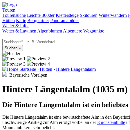
Touren
Tourensuche
Leichte 3000er
Klettersteige
Skitouren
Winterwandern
Hütten
Karte
Bergpartner
Panoramabilder
Wetter & Infos
Wetter & Lawinen
Alpenblumen
Alpentiere
Wegpunkte
Startseite
›
Hütten
›
Hintere Längentalalm
Bayerische Voralpen
Hintere Längentalalm (1035 m)
Die Hintere Längentalalm ist ein beliebte
Die Hintere Längetalalm ist eine bewirtschaftete Alm in den Bayerisc
unschwierige Anstieg zur Alm erfolgt vorbei an der
Kirchsteinhütte
üb
Mountainbikern sehr beliebt.