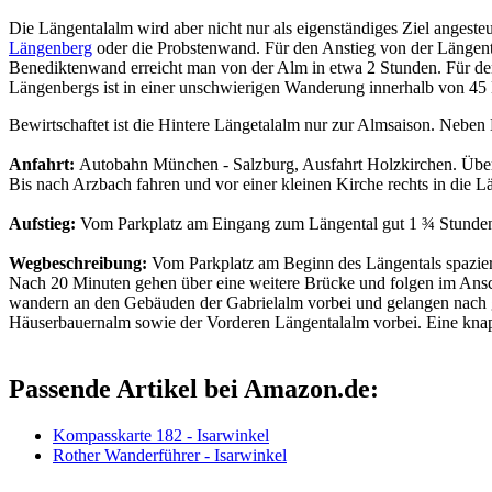
Die Längentalalm wird aber nicht nur als eigenständiges Ziel angest
Längenberg
oder die Probstenwand. Für den Anstieg von der Längent
Benediktenwand erreicht man von der Alm in etwa 2 Stunden. Für den Gi
Längenbergs ist in einer unschwierigen Wanderung innerhalb von 45 
Bewirtschaftet ist die Hintere Längetalalm nur zur Almsaison. Nebe
Anfahrt:
Autobahn München - Salzburg, Ausfahrt Holzkirchen. Über
Bis nach Arzbach fahren und vor einer kleinen Kirche rechts in die
Aufstieg:
Vom Parkplatz am Eingang zum Längental gut 1 ¾ Stunde
Wegbeschreibung:
Vom Parkplatz am Beginn des Längentals spaziere
Nach 20 Minuten gehen über eine weitere Brücke und folgen im Ansc
wandern an den Gebäuden der Gabrielalm vorbei und gelangen nach gu
Häuserbauernalm sowie der Vorderen Längentalalm vorbei. Eine knapp
Passende Artikel bei Amazon.de:
Kompasskarte 182 - Isarwinkel
Rother Wanderführer - Isarwinkel