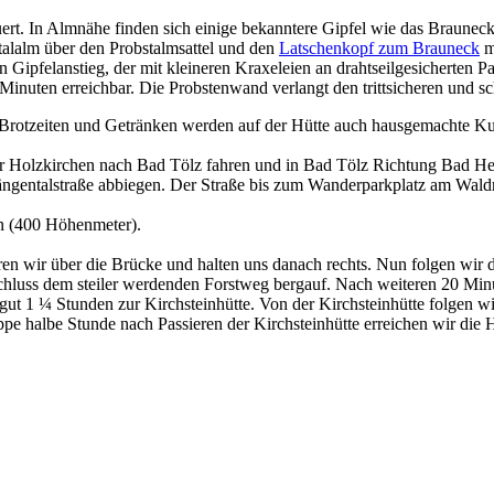
euert. In Almnähe finden sich einige bekanntere Gipfel wie das Braune
alalm über den Probstalmsattel und den
Latschenkopf zum Brauneck
m
pfelanstieg, der mit kleineren Kraxeleien an drahtseilgesicherten Pass
Minuten erreichbar. Die Probstenwand verlangt den trittsicheren und 
n Brotzeiten und Getränken werden auf der Hütte auch hausgemachte Ku
 Holzkirchen nach Bad Tölz fahren und in Bad Tölz Richtung Bad Hei
 Längentalstraße abbiegen. Der Straße bis zum Wanderparkplatz am Wald
n (400 Höhenmeter).
n wir über die Brücke und halten uns danach rechts. Nun folgen wir d
hluss dem steiler werdenden Forstweg bergauf. Nach weiteren 20 Minu
t 1 ¼ Stunden zur Kirchsteinhütte. Von der Kirchsteinhütte folgen wi
e halbe Stunde nach Passieren der Kirchsteinhütte erreichen wir die 