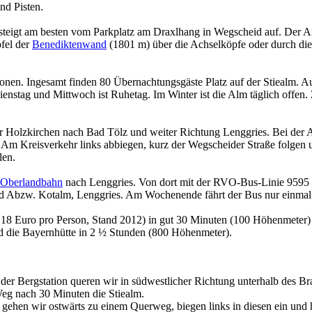
nd Pisten.
steigt am besten vom Parkplatz am Draxlhang in Wegscheid auf. Der A
fel der
Benediktenwand
(1801 m) über die Achselköpfe oder durch die
onen. Ingesamt finden 80 Übernachtungsgäste Platz auf der Stiealm. A
enstag und Mittwoch ist Ruhetag. Im Winter ist die Alm täglich offen
Holzkirchen nach Bad Tölz und weiter Richtung Lenggries. Bei der Aus
. Am Kreisverkehr links abbiegen, kurz der Wegscheider Straße folgen
len.
 Oberlandbahn
nach Lenggries. Von dort mit der RVO-Bus-Linie 9595 o
id Abzw. Kotalm, Lenggries. Am Wochenende fährt der Bus nur einmal
 18 Euro pro Person, Stand 2012) in gut 30 Minuten (100 Höhenmeter) 
d die Bayernhütte in 2 ½ Stunden (800 Höhenmeter).
er Bergstation queren wir in südwestlicher Richtung unterhalb des Br
Weg nach 30 Minuten die Stiealm.
ehen wir ostwärts zu einem Querweg, biegen links in diesen ein und 