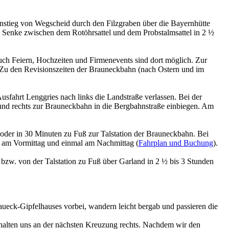
nstieg von Wegscheid durch den Filzgraben über die Bayernhütte
 Senke zwischen dem Rotöhrsattel und dem Probstalmsattel in 2 ½
uch Feiern, Hochzeiten und Firmenevents sind dort möglich. Zur
. Zu den Revisionszeiten der Brauneckbahn (nach Ostern und im
fahrt Lenggries nach links die Landstraße verlassen. Bei der
 und rechts zur Brauneckbahn in die Bergbahnstraße einbiegen. Am
der in 30 Minuten zu Fuß zur Talstation der Brauneckbahn. Bei
 am Vormittag und einmal am Nachmittag (
Fahrplan und Buchung
).
bzw. von der Talstation zu Fuß über Garland in
2 ½
bis 3 Stunden
aueck-Gipfelhauses vorbei, wandern leicht bergab und passieren die
halten uns an der nächsten Kreuzung rechts. Nachdem wir den