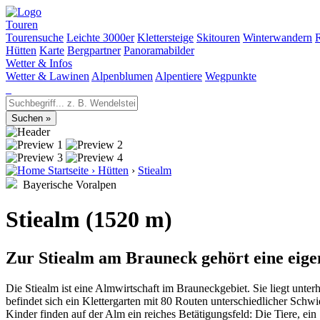
Touren
Tourensuche
Leichte 3000er
Klettersteige
Skitouren
Winterwandern
Hütten
Karte
Bergpartner
Panoramabilder
Wetter & Infos
Wetter & Lawinen
Alpenblumen
Alpentiere
Wegpunkte
Startseite
›
Hütten
›
Stiealm
Bayerische Voralpen
Stiealm (1520 m)
Zur Stiealm am Brauneck gehört eine eige
Die Stiealm ist eine Almwirtschaft im Brauneckgebiet. Sie liegt unte
befindet sich ein Klettergarten mit 80 Routen unterschiedlicher Sch
Kinder finden auf der Alm ein reiches Betätigungsfeld: Die Tiere, ei