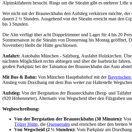
Alpinskifahrern besucht. Rings um die Stiealm gibt es mehrere Lifte u
Wer nicht mit der Brauneckbahn den Aufstieg verkürzen möchte, der 
dauert 2 ½ Stunden. Ausgehend von der Stiealm erreicht man den Gip
bis 3 Stunden.
Die Alm verfügt über acht Doppelzimmer und Lager für 4 bis 20 Pers
Sommersaison ist die Stiealm von Donnerstag bis Montag geöffnet, Di
November) bleibt die Hütte geschlossen.
Anfahrt:
Autobahn München - Salzburg, Ausfahrt Holzkirchen. Über 
nächsten Möglichkeit rechts abbiegen und über die Isarbrücke fahren
großen Parkplatz bei der Talstation der Brauneckbahn das Auto abstel
Mit Bus & Bahn:
Von München Hauptbahnhof mit der
Bayerischen
Anstieg vom Draxlhang mit dem Bus weiter zur Haltestelle Wegsche
Aufstieg:
Von der Bergstation der Brauneckbahn (Berg- und Talfahrt
(920 Höhenmeter). Alternativ von Wegscheid über den Filzgraben un
Wegbeschreibung:
Von der Bergstation der Brauneckbahn (30 Minuten):
Von d
Tölzer Hütte
, die
Quengeralm
und erreichen über den breiten 
Von Wegscheid (2 ½ Stunden):
Vom Parkplatz am Draxlhang g