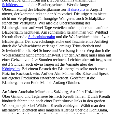
Die Blaubergalm thront am Blaubergkamm zwischen dem
Schildenstein
und der Blaubergschneid. Wer die lange
Überschreitung des Blaubergkamms zur
Halserspitz
in Angriff
nimmt, der kommt direkt an der Alm vorbei. Die urige Alm bietet
nicht nur Verpflegung für hungrige Wangerer, auch Schlafplätze
stehen zur Verfügung. Wer also die Überschreitung des
Blaubergkamms auf zwei Tage verteilen möchte, der kann auf der
Blaubergalm nächtigen. Am schnellsten gelangt man von Wildbad
Kreuth über die
Siebenhüttenalm
und die Wolfsschlucht hinauf zur
Blaubergalm. Der abwechslungsreiche und faszinierende Aufstieg
durch die Wolfsschlucht verlangt allerdings Trittsicherheit und
Schwindelfreiheit. Bei Schnee und Vereisung ist der Weg durch die
Wolfsschlucht nicht empfehlenswert. Für den Anstieg muss man mit
einer Gehzeit von 2 ½ Stunden rechnen. Leichter aber mit insgesamt
gut 3 Stunden auch etwas länger ist die Variante über die
Königsalm
. Bei einem Besuch der Blaubergalm sollte noch etwas
Platz im Rucksack sein. Auf der Alm können Bio-Käse und Speck
aus eigener Produktion erworben werden. Geöffnet ist die
Blaubergalm von Ende Mai bis Anfang Oktober.
Anfahrt:
Autobahn München - Salzburg, Ausfahrt Holzkirchen.
Über Gmund und Tegernsee bis nach Kreuth fahren. Durch Kreuth
hindurch fahren und nach einer Rechtskurve links in den großen
Wanderparkplatz bei Wildbad Kreuth einbiegen. Wählt man den
alternativen leichteren aber längeren Aufstieg über die Königsalm,