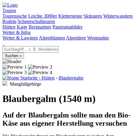
Touren
Tourensuche
Leichte 3000er
Klettersteige
Skitouren
Winterwandern
Rodeln
Schneeschuhtouren
Hütten
Karte
Bergpartner
Panoramabilder
Wetter & Infos
Wetter & Lawinen
Alpenblumen
Alpentiere
Wegpunkte
Startseite
›
Hütten
›
Blaubergalm
Mangfallgebirge
Blaubergalm (1540 m)
Auf der Blaubergalm sollte man den Bio-
Käse aus eigener Herstellung versuchen