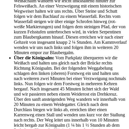
Weißachalm wandern wir leicht linkshaltend hinuter zur
Felsweißach. An einer Verzweigung mit einem historischen
Wegweiser halten wir uns rechts. Über Steine und Schutt
folgen wir dem Bachlauf zu einem Wasserfall. Rechts vom
Wasserfall steigen wir über einige Schrofen hinweg (rot-
weiße Markierungen) und folgen dem steinigen Pfad, der von
kurzen Felsstufen unterbrochen wird, in vielen Serpentinen
zum Blaubergkamm hinauf. Diesen erreichen wir nach einer
Gehzeit von insgesamt knapp 2 ¼ Stunden. Am Kammverlauf
wenden wir uns nach links und folgen ihm in weiteren 20
Minuten empor zur Blaubergalm.
Über die Königsalm:
Vom Parkplatz überqueren wir die
Weißach und halten uns gleich nach der Brücke rechts
Richtung Königsalm. Bei der folgenden Weggabelung
schlagen den linken (oberen) Forstweg ein und halten uns
nach weiteren zwei Minuten bei einer Verzweigung nochmals
links. Nun folgen wir dem Forstweg in mehreren Kehren
bergauf. Nach insgesamt 45 Minuten lichtet sich der Wald
und wir passieren neben einem Weiderost ein Drehkreuz.
Über den sanft ansteigenden Weg wandern wir innerhalb von
20 Minuten zu einem Weidegatter. Gleich nach dem
Durchlass biegen wir links ab, erreichen über einen
Karrenweg einen Stall und wenden uns kurz vor der Stallung
nach rechts. Der Weg leitet uns innerhalb von 10 Minuten
leicht bergab zur Königsalm (1 ¼ bis 1 ½ Stunden ab dem