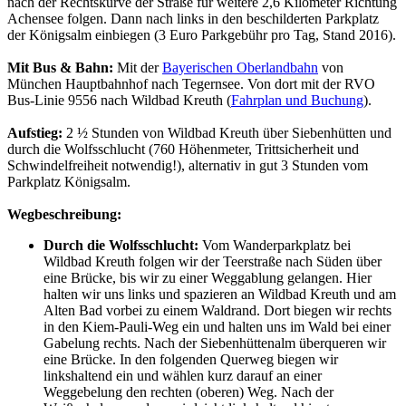
nach der Rechtskurve der Straße für weitere 2,6 Kilometer Richtung
Achensee folgen. Dann nach links in den beschilderten Parkplatz
der Königsalm einbiegen (3 Euro Parkgebühr pro Tag, Stand 2016).
Mit Bus & Bahn:
Mit der
Bayerischen Oberlandbahn
von
München Hauptbahnhof nach Tegernsee. Von dort mit der RVO
Bus-Linie 9556 nach Wildbad Kreuth (
Fahrplan und Buchung
).
Aufstieg:
2 ½ Stunden von Wildbad Kreuth über Siebenhütten und
durch die Wolfsschlucht (760 Höhenmeter, Trittsicherheit und
Schwindelfreiheit notwendig!), alternativ in gut 3 Stunden vom
Parkplatz Königsalm.
Wegbeschreibung:
Durch die Wolfsschlucht:
Vom Wanderparkplatz bei
Wildbad Kreuth folgen wir der Teerstraße nach Süden über
eine Brücke, bis wir zu einer Weggablung gelangen. Hier
halten wir uns links und spazieren an Wildbad Kreuth und am
Alten Bad vorbei zu einem Waldrand. Dort biegen wir rechts
in den Kiem-Pauli-Weg ein und halten uns im Wald bei einer
Gabelung rechts. Nach der Siebenhüttenalm überqueren wir
eine Brücke. In den folgenden Querweg biegen wir
linkshaltend ein und wählen kurz darauf an einer
Weggebelung den rechten (oberen) Weg. Nach der