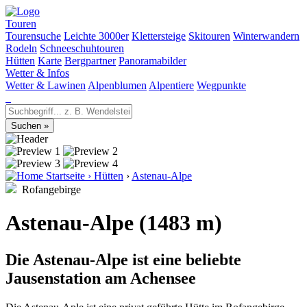
Touren
Tourensuche
Leichte 3000er
Klettersteige
Skitouren
Winterwandern
Rodeln
Schneeschuhtouren
Hütten
Karte
Bergpartner
Panoramabilder
Wetter & Infos
Wetter & Lawinen
Alpenblumen
Alpentiere
Wegpunkte
Startseite
›
Hütten
›
Astenau-Alpe
Rofangebirge
Astenau-Alpe (1483 m)
Die Astenau-Alpe ist eine beliebte
Jausenstation am Achensee