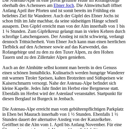
Die Astenau-Aple ist eine privat geführte Hütte im Rofangebirge
oberhalb des Achensees am
Ebner Joch
. Die Almwirtschaft öffnet
Anfang April ihre Pforten und ist somit bereits im Frühling ein
beliebtes Ziel für Wanderer. Auch der Gipfel des Ebner Jochs ist
schon früh im Jahr machbar, da seine südseitigen Hänge schnell
ausapern. Den Gipfel erreicht man von der Alm innerhalb von 1 bis
1 ¼ Stunden. Zum Gipfelkreuz gelangt man in vielen Kehren durch
schrofige Latschengassen. Der Anstieg ist nicht schwierig, verlangt
dennoch Trittsicherheit. Vom Ebner Joch kann man einen herrlichen
Tiefblick auf den Achensee sowie auf das Karwendel, das
Rofangebirge und zu den zu den Tuxer Alpen, zu den Hohen
Tauern und zu den Zillertaler Alpen genießen.
Auch an der Almhütte selbst kommt man bereits in den Genuss
einen schönen Inntalblicks. Kulinarisch werden hungrige Wanderer
mit warmen Tiroler Speisen, kalten Brotzeiten und Süßspeisen wie
Kaiserschmarrn versorgt. Nahe der Astenau-Alpe befindet sich
kleine Kapelle. Jedes Jahr findet im Herbst eine Bergmesse statt.
Ebenfalls im Herbst wird der Astenlauf veranstaltet. Startpunkt für
diesen Berglauf ist Burgeck in Jenbach.
Die Astenau-Alpe erreicht man vom gebührenpflichtigen Parkplatz
in Eben bei Maurach innerhalb von 1 ½ Stunden. Ebenfalls 1 ½
Stunden dauert der alternative Anstieg von der Kanzelkehre.
Geöffnet ist die Alm vom 1. April bis Anfang November. Für eine