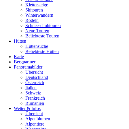
Klettersteige
Skitouren
Winterwandern
Rodeln
Schneeschuhtouren
Neue Touren
Beliebteste Touren
Hütten
Hüttensuche
Beliebteste Hütten
Karte
Bergpartner
Panoramabilder
Übersicht
Deutschland
Österreich
Italien
Schweiz
Frankreich
Rumänien
Wetter & Infos
Übersicht
Alpenblumen
Alpentiere