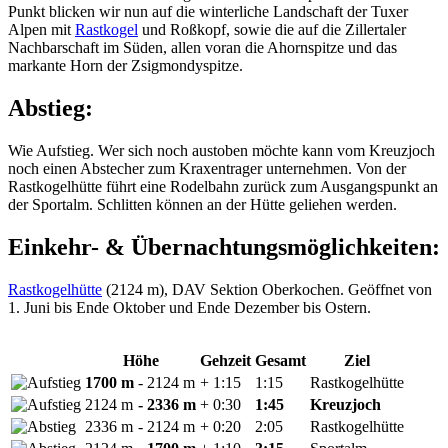
Punkt blicken wir nun auf die winterliche Landschaft der Tuxer
Alpen mit
Rastkogel
und Roßkopf, sowie die auf die Zillertaler
Nachbarschaft im Süden, allen voran die Ahornspitze und das
markante Horn der Zsigmondyspitze.
Abstieg:
Wie Aufstieg. Wer sich noch austoben möchte kann vom Kreuzjoch
noch einen Abstecher zum Kraxentrager unternehmen. Von der
Rastkogelhütte führt eine Rodelbahn zurück zum Ausgangspunkt an
der Sportalm. Schlitten können an der Hütte geliehen werden.
Einkehr- & Übernachtungsmöglichkeiten:
Rastkogelhütte
(2124 m), DAV Sektion Oberkochen. Geöffnet von
1. Juni bis Ende Oktober und Ende Dezember bis Ostern.
Höhe
Gehzeit
Gesamt
Ziel
1700 m
- 2124 m
+ 1:15
1:15
Rastkogelhütte
2124 m
- 2336 m
+ 0:30
1:45
Kreuzjoch
2336 m
- 2124 m
+ 0:20
2:05
Rastkogelhütte