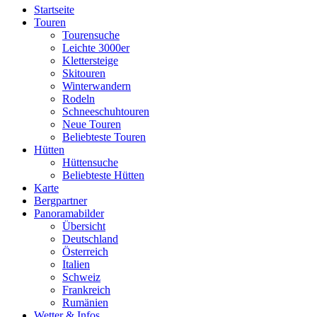
Startseite
Touren
Tourensuche
Leichte 3000er
Klettersteige
Skitouren
Winterwandern
Rodeln
Schneeschuhtouren
Neue Touren
Beliebteste Touren
Hütten
Hüttensuche
Beliebteste Hütten
Karte
Bergpartner
Panoramabilder
Übersicht
Deutschland
Österreich
Italien
Schweiz
Frankreich
Rumänien
Wetter & Infos