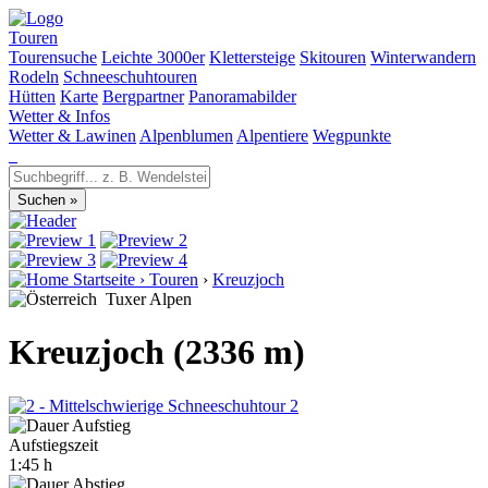
Touren
Tourensuche
Leichte 3000er
Klettersteige
Skitouren
Winterwandern
Rodeln
Schneeschuhtouren
Hütten
Karte
Bergpartner
Panoramabilder
Wetter & Infos
Wetter & Lawinen
Alpenblumen
Alpentiere
Wegpunkte
Startseite
›
Touren
›
Kreuzjoch
Tuxer Alpen
Kreuzjoch (2336 m)
2
Aufstiegszeit
1:45 h