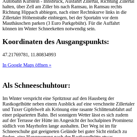
Autobahn Kufstein - Innsbruck, Ausfahrt Zillertal, Richtung Zillertal
halten, über Zell am Ziller bis nach Ramsau, in Ramsau rechts
Richtung Hippach abbiegen, nach einer Rechtskurve links in die
Zillertaler Höhenstraße einbiegen, bei der Sportalm vor dem
Mauthäuschen parken (3 Euro Parkgebühr). Für die Auffahrt
können im Winter Schneeketten notwendig sein.
Koordinaten des Ausgangspunkts:
47.21769781, 11.80834993
In Google Maps öffnen »
Als Schneeschuhtour:
Im Winter verspricht eine Spritztour auf den Hausberg der
Rastkogelhütte neben einem Ausblick auf eine verschneite Zillertaler
und Tuxer Gipfelwelt als Krönung eine rasante Schlittenabfahrt auf
einer präparierten Bahn. Bei sonnigem Wetter lässt es sich zudem
auf der Terrasse der Hütte im Angesicht der hochalpinen Prominenz
südlich von Mayrhofen lange aushalten. Der Weg ist im für
Schneeschuhe gut geeigneten Gelände bei guter Sicht einfach zu
finden, eine Hangquerung nach der Rastkogelhütte etwas