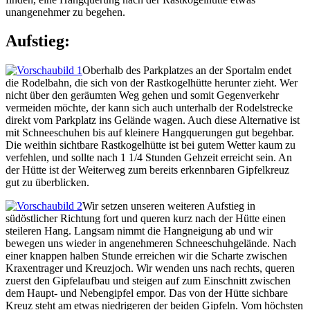
unangenehmer zu begehen.
Aufstieg:
Oberhalb des Parkplatzes an der Sportalm endet
die Rodelbahn, die sich von der Rastkogelhütte herunter zieht. Wer
nicht über den geräumten Weg gehen und somit Gegenverkehr
vermeiden möchte, der kann sich auch unterhalb der Rodelstrecke
direkt vom Parkplatz ins Gelände wagen. Auch diese Alternative ist
mit Schneeschuhen bis auf kleinere Hangquerungen gut begehbar.
Die weithin sichtbare Rastkogelhütte ist bei gutem Wetter kaum zu
verfehlen, und sollte nach 1 1/4 Stunden Gehzeit erreicht sein. An
der Hütte ist der Weiterweg zum bereits erkennbaren Gipfelkreuz
gut zu überblicken.
Wir setzen unseren weiteren Aufstieg in
südöstlicher Richtung fort und queren kurz nach der Hütte einen
steileren Hang. Langsam nimmt die Hangneigung ab und wir
bewegen uns wieder in angenehmeren Schneeschuhgelände. Nach
einer knappen halben Stunde erreichen wir die Scharte zwischen
Kraxentrager und Kreuzjoch. Wir wenden uns nach rechts, queren
zuerst den Gipfelaufbau und steigen auf zum Einschnitt zwischen
dem Haupt- und Nebengipfel empor. Das von der Hütte sichbare
Kreuz steht am etwas niedrigeren der beiden Gipfeln. Vom höchsten