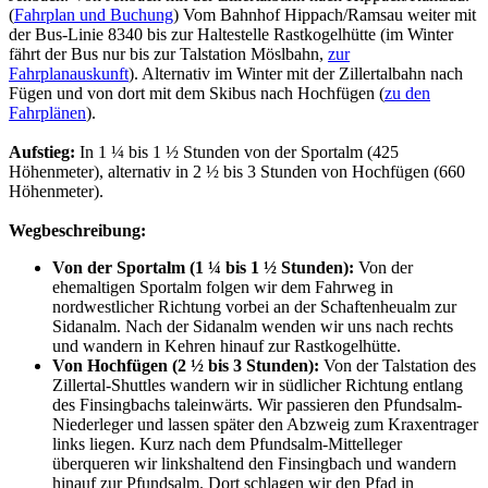
(
Fahrplan und Buchung
) Vom Bahnhof Hippach/Ramsau weiter mit
der Bus-Linie 8340 bis zur Haltestelle Rastkogelhütte (im Winter
fährt der Bus nur bis zur Talstation Möslbahn,
zur
Fahrplanauskunft
). Alternativ im Winter mit der Zillertalbahn nach
Fügen und von dort mit dem Skibus nach Hochfügen (
zu den
Fahrplänen
).
Aufstieg:
In 1 ¼ bis 1 ½ Stunden von der Sportalm (425
Höhenmeter), alternativ in 2 ½ bis 3 Stunden von Hochfügen (660
Höhenmeter).
Wegbeschreibung:
Von der Sportalm (1 ¼ bis 1 ½ Stunden):
Von der
ehemaltigen Sportalm folgen wir dem Fahrweg in
nordwestlicher Richtung vorbei an der Schaftenheualm zur
Sidanalm. Nach der Sidanalm wenden wir uns nach rechts
und wandern in Kehren hinauf zur Rastkogelhütte.
Von Hochfügen (2 ½ bis 3 Stunden):
Von der Talstation des
Zillertal-Shuttles wandern wir in südlicher Richtung entlang
des Finsingbachs taleinwärts. Wir passieren den Pfundsalm-
Niederleger und lassen später den Abzweig zum Kraxentrager
links liegen. Kurz nach dem Pfundsalm-Mittelleger
überqueren wir linkshaltend den Finsingbach und wandern
hinauf zur Pfundsalm. Dort schlagen wir den Pfad in