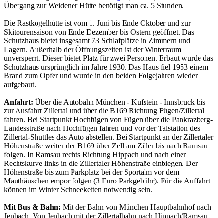
Übergang zur Weidener Hütte benötigt man ca. 5 Stunden.
Die Rastkogelhütte ist vom 1. Juni bis Ende Oktober und zur
Skitourensaison von Ende Dezember bis Ostern geöffnet. Das
Schutzhaus bietet insgesamt 73 Schlafplätze in Zimmern und
Lagern. Außerhalb der Öffnungszeiten ist der Winterraum
unversperrt. Dieser bietet Platz für zwei Personen. Erbaut wurde das
Schutzhaus ursprünglich im Jahre 1930. Das Haus fiel 1953 einem
Brand zum Opfer und wurde in den beiden Folgejahren wieder
aufgebaut.
Anfahrt:
Über die Autobahn München - Kufstein - Innsbruck bis
zur Ausfahrt Zillertal und über die B169 Richtung Fügen/Zillertal
fahren. Bei Startpunkt Hochfügen von Fügen über die Pankrazberg-
Landesstraße nach Hochfügen fahren und vor der Talstation des
Zillertal-Shuttles das Auto abstellen. Bei Startpunkt an der Zillertaler
Höhenstraße weiter der B169 über Zell am Ziller bis nach Ramsau
folgen. In Ramsau rechts Richtung Hippach und nach einer
Rechtskurve links in die Zillertaler Höhenstraße einbiegen. Der
Höhenstraße bis zum Parkplatz bei der Sportalm vor dem
Mauthäuschen empor folgen (3 Euro Parkgebühr). Für die Auffahrt
können im Winter Schneeketten notwendig sein.
Mit Bus & Bahn:
Mit der Bahn von München Hauptbahnhof nach
Jenbach. Von Jenbach mit der Zillertalbahn nach Hippach/Ramsau.