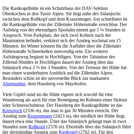
Die Rastkogelhütte ist ein Schutzhaus der DAV-Sektion
Oberkochen in den Tuxer Alpen. Sie liegt nahe des Sidanjochs
zwischen dem Roßkopf und dem Kraxentrager. Am schnellsten ist
die Rastkogelhütte von der Zillertaler Höhenstraße erreichbar. Der
Aufstieg von der ehemaligen Sportalm nimmt gut 1 ¼ Stunden in
Anspruch. Vom Parkplatz, der sich zwei Kehren nach der
Mautstation befindet, verkürzt sich der Anstieg nochmal um 15
Minuten. Im Winter können für die Auffahrt über die Zillertaler
Höhenstraße Schneeketten notwendig sein. Ein weiterer
Aufstiegsweg beginnt in Hochfügen. Von der Talstation des
Zillertal-Shuttles in Hochfügen dauert der Anstieg über das
Sidanjoch etwa 2 ½ bis 3 Stunden. Von der Terrasse der Hütte hat
man einen wunderbaren Ausblick auf die Zillertaler Alpen.
Besonders schön ist der unverstellte Blick zur markanten
Ahornspitze
, dem Hausberg von Mayrhofen
.
Viele Gipfel rund im die Hütte eignen sich sowohl für eine
Wanderung als auch für eine Besteigung im Rahmen einer Skitour
oder Schneeschuhtour. Der Hausberg der Rastkogelhütte ist das
Kreuzjoch
(2336 m), das man in gut 30 Minuten erreicht. Der
Anstieg zum
Kraxentrager
(2423 m), der nördlich der Hütte liegt,
dauert etwa eine Stunde. Über das Sidanjoch gelangt man in zwei
Stunden zum
Roßkopf
(2576 m). Ebenfalls über das Sidanjoch führt
der dreistündige Anstieg zum
Rastkogel
(2762 m). Für den