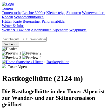
Touren
Tourensuche
Leichte 3000er
Klettersteige
Skitouren
Winterwandern
Rodeln
Schneeschuhtouren
Hütten
Karte
Bergpartner
Panoramabilder
Wetter & Infos
Wetter & Lawinen
Alpenblumen
Alpentiere
Wegpunkte
Startseite
›
Hütten
›
Rastkogelhütte
Tuxer Alpen
Rastkogelhütte (2124 m)
Die Rastkogelhütte in den Tuxer Alpen ist
zur Wander- und zur Skitourensaison
geöffnet