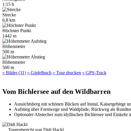
1:15 h
Strecke
6,8 km
Höchster Punkt
1442 m
Höhenmeter
500 m
Höhenmeter
500 m
» Bilder (31)
» Gipfelbuch
» Tour drucken
» GPS-Track
Vom Bichlersee auf den Wildbarren
Aussichtsberg mit schönen Blicken auf Inntal, Kaisergebirge 
Aufstieg über Forstwege und Waldpfade, Rückweg als Rundtour 
Optionaler Abstecher zum idyllischen Bichlersee und Einkehr 
Tourenbericht von Didi Hackl