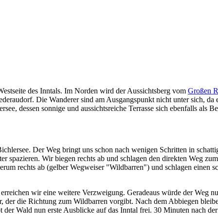
 Westseite des Inntals. Im Norden wird der Aussichtsberg vom
Großen R
iederaudorf. Die Wanderer sind am Ausgangspunkt nicht unter sich, 
ersee, dessen sonnige und aussichtsreiche Terrasse sich ebenfalls als B
chlersee. Der Weg bringt uns schon nach wenigen Schritten in schatti
er spazieren. Wir biegen rechts ab und schlagen den direkten Weg zum
rum rechts ab (gelber Wegweiser "Wildbarren") und schlagen einen sc
rreichen wir eine weitere Verzweigung. Geradeaus würde der Weg nun 
, der die Richtung zum Wildbarren vorgibt. Nach dem Abbiegen bleiben
der Wald nun erste Ausblicke auf das Inntal frei. 30 Minuten nach de