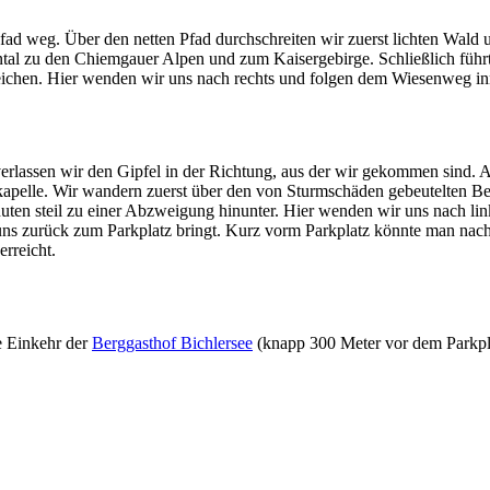
fad weg. Über den netten Pfad durchschreiten wir zuerst lichten Wald
ntal zu den Chiemgauer Alpen und zum Kaisergebirge. Schließlich führ
rreichen. Hier wenden wir uns nach rechts und folgen dem Wiesenweg i
rlassen wir den Gipfel in der Richtung, aus der wir gekommen sind.
skapelle. Wir wandern zuerst über den von Sturmschäden gebeutelten B
Minuten steil zu einer Abzweigung hinunter. Hier wenden wir uns nach 
er uns zurück zum Parkplatz bringt. Kurz vorm Parkplatz könnte man na
rreicht.
e Einkehr der
Berggasthof Bichlersee
(knapp 300 Meter vor dem Parkpla