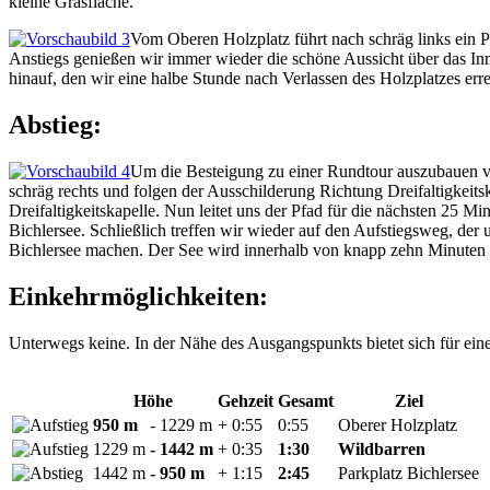
kleine Grasfläche.
Vom Oberen Holzplatz führt nach schräg links ein P
Anstiegs genießen wir immer wieder die schöne Aussicht über das In
hinauf, den wir eine halbe Stunde nach Verlassen des Holzplatzes e
Abstieg:
Um die Besteigung zu einer Rundtour auszubauen ve
schräg rechts und folgen der Ausschilderung Richtung Dreifaltigkeit
Dreifaltigkeitskapelle. Nun leitet uns der Pfad für die nächsten 25 
Bichlersee. Schließlich treffen wir wieder auf den Aufstiegsweg, d
Bichlersee machen. Der See wird innerhalb von knapp zehn Minuten e
Einkehrmöglichkeiten:
Unterwegs keine. In der Nähe des Ausgangspunkts bietet sich für ein
Höhe
Gehzeit
Gesamt
Ziel
950 m
- 1229 m
+ 0:55
0:55
Oberer Holzplatz
1229 m
- 1442 m
+ 0:35
1:30
Wildbarren
1442 m
- 950 m
+ 1:15
2:45
Parkplatz Bichlersee