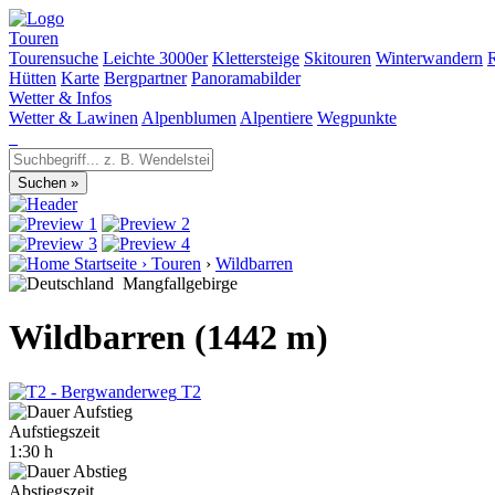
Touren
Tourensuche
Leichte 3000er
Klettersteige
Skitouren
Winterwandern
Hütten
Karte
Bergpartner
Panoramabilder
Wetter & Infos
Wetter & Lawinen
Alpenblumen
Alpentiere
Wegpunkte
Startseite
›
Touren
›
Wildbarren
Mangfallgebirge
Wildbarren (1442 m)
T2
Aufstiegszeit
1:30 h
Abstiegszeit