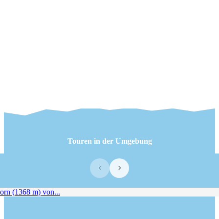
Touren in der Umgebung
‹
›
n (1368 m) von...