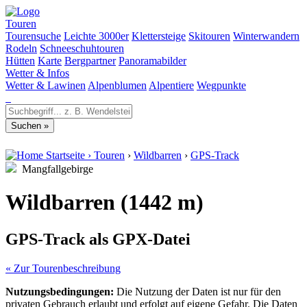
Touren
Tourensuche
Leichte 3000er
Klettersteige
Skitouren
Winterwandern
Rodeln
Schneeschuhtouren
Hütten
Karte
Bergpartner
Panoramabilder
Wetter & Infos
Wetter & Lawinen
Alpenblumen
Alpentiere
Wegpunkte
Startseite
›
Touren
›
Wildbarren
›
GPS-Track
Mangfallgebirge
Wildbarren (1442 m)
GPS-Track als GPX-Datei
« Zur Tourenbeschreibung
Nutzungsbedingungen:
Die Nutzung der Daten ist nur für den
privaten Gebrauch erlaubt und erfolgt auf eigene Gefahr. Die Daten