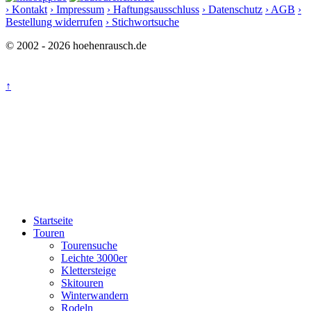
› Kontakt
› Impressum
› Haftungsausschluss
› Datenschutz
› AGB
›
Bestellung widerrufen
› Stichwortsuche
© 2002 - 2026 hoehenrausch.de
↑
Startseite
Touren
Tourensuche
Leichte 3000er
Klettersteige
Skitouren
Winterwandern
Rodeln