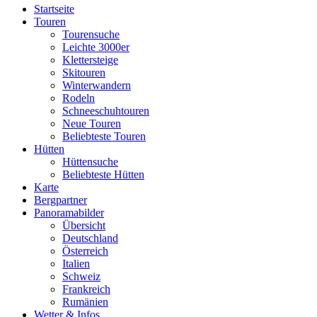
Startseite
Touren
Tourensuche
Leichte 3000er
Klettersteige
Skitouren
Winterwandern
Rodeln
Schneeschuhtouren
Neue Touren
Beliebteste Touren
Hütten
Hüttensuche
Beliebteste Hütten
Karte
Bergpartner
Panoramabilder
Übersicht
Deutschland
Österreich
Italien
Schweiz
Frankreich
Rumänien
Wetter & Infos