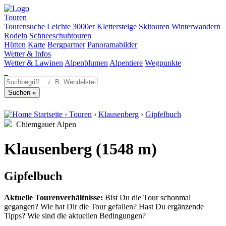
Touren
Tourensuche
Leichte 3000er
Klettersteige
Skitouren
Winterwandern
Rodeln
Schneeschuhtouren
Hütten
Karte
Bergpartner
Panoramabilder
Wetter & Infos
Wetter & Lawinen
Alpenblumen
Alpentiere
Wegpunkte
Startseite
›
Touren
›
Klausenberg
›
Gipfelbuch
Chiemgauer Alpen
Klausenberg (1548 m)
Gipfelbuch
Aktuelle Tourenverhältnisse:
Bist Du die Tour schonmal
gegangen? Wie hat Dir die Tour gefallen? Hast Du ergänzende
Tipps? Wie sind die aktuellen Bedingungen?