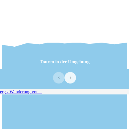
Touren in der Umgebung
‹
›
g - Wanderung von...