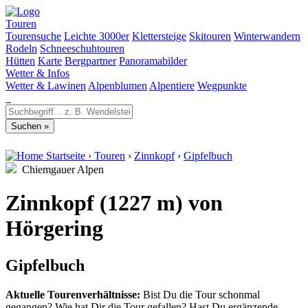
Touren
Tourensuche
Leichte 3000er
Klettersteige
Skitouren
Winterwandern
Rodeln
Schneeschuhtouren
Hütten
Karte
Bergpartner
Panoramabilder
Wetter & Infos
Wetter & Lawinen
Alpenblumen
Alpentiere
Wegpunkte
Startseite
›
Touren
›
Zinnkopf
›
Gipfelbuch
Chiemgauer Alpen
Zinnkopf (1227 m) von
Hörgering
Gipfelbuch
Aktuelle Tourenverhältnisse:
Bist Du die Tour schonmal
gegangen? Wie hat Dir die Tour gefallen? Hast Du ergänzende