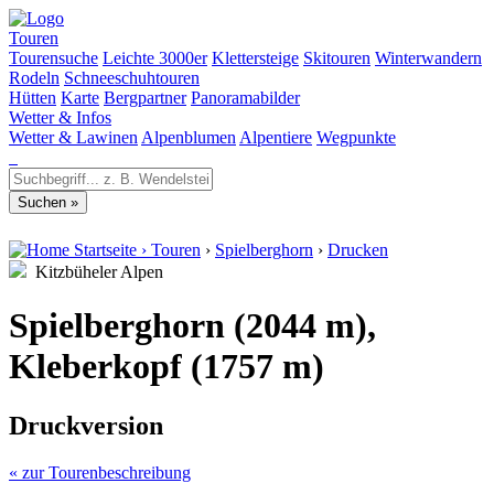
Touren
Tourensuche
Leichte 3000er
Klettersteige
Skitouren
Winterwandern
Rodeln
Schneeschuhtouren
Hütten
Karte
Bergpartner
Panoramabilder
Wetter & Infos
Wetter & Lawinen
Alpenblumen
Alpentiere
Wegpunkte
Startseite
›
Touren
›
Spielberghorn
›
Drucken
Kitzbüheler Alpen
Spielberghorn (2044 m),
Kleberkopf (1757 m)
Druckversion
« zur Tourenbeschreibung