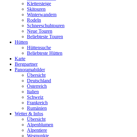
Klettersteige
Skitouren
Winterwandern
Rodeln
Schneeschuhtouren
Neue Touren
Beliebteste Touren
Hütten
Hüttensuche
Beliebteste Hütten
Karte
Bergpartner
Panoramabilder
Übersicht
Deutschland
Österreich
Italien
Schweiz
Frankreich
Rumänien
Wetter & Infos
Übersicht
Alpenblumen
Alpentiere
Wegpunkte