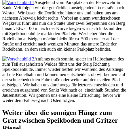
Ausgehend vom Parkplatz an der Feuerwehr in
Sankt Veit folgen wir der gemächlich ansteigenden Teerstraße nach
Westen. Wir lassen die Dorfkirche hinter uns und halten uns am
nächsten Abzweig leicht rechts. Vorbei an einem wunderschönen
Wegkreuz führt uns nun die Straße über zwei Serpentinen den Berg
hinauf. Etwa 100 m nach der Kurve biegen wir nach links auf den
mit Speikbodenhütte markierten Pfad ein. Wer lieber über die
Rodelbahn aufsteigen möchte bleibt für ca. 500 m weiter auf der
Straße und erreicht nach wenigen Minuten das untere Ende der
Rodelbahn, an dem sich auch ein kleiner Parkplatz befindet.
Anfangs noch sonnig, später im Halbschatten des
zum Teil ausgeholzten Waldes führt uns der Steig Richtung
Speikbodenhütte. Immer wieder treffen wir während des Aufstiegs
auf die Rodelbahn und können neu entscheiden, ob wir bequem auf
der schneebedeckten Fahrstraße oder weiter auf dem steilen Pfad
aufsteigen. Wir haben uns durchwegs für letzteres entschieden und
erreichen ausgehend von Sankt Veit nach ca. eineinhalb Stunden die
Jausenstation. Wir gönnen uns eine kleine Erfrischung, bevor wir
weiter dem Fahrweg nach Osten folgen.
Weiter über die sonnigen Hänge zum
Grat zwischen Speikboden und Gritzer
Riegel