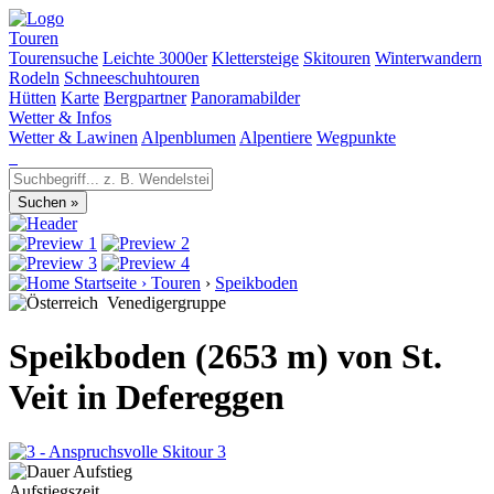
Touren
Tourensuche
Leichte 3000er
Klettersteige
Skitouren
Winterwandern
Rodeln
Schneeschuhtouren
Hütten
Karte
Bergpartner
Panoramabilder
Wetter & Infos
Wetter & Lawinen
Alpenblumen
Alpentiere
Wegpunkte
Startseite
›
Touren
›
Speikboden
Venedigergruppe
Speikboden (2653 m) von St.
Veit in Defereggen
3
Aufstiegszeit