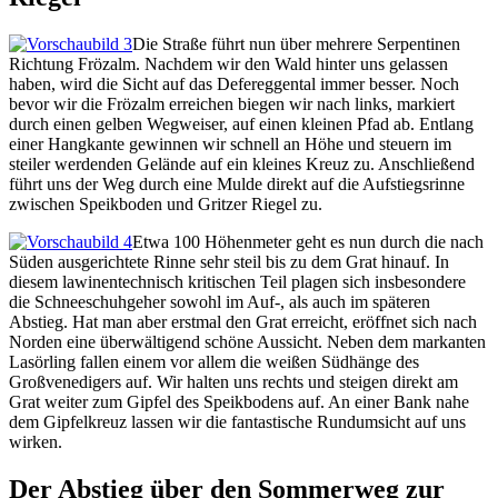
Die Straße führt nun über mehrere Serpentinen
Richtung Frözalm. Nachdem wir den Wald hinter uns gelassen
haben, wird die Sicht auf das Defereggental immer besser. Noch
bevor wir die Frözalm erreichen biegen wir nach links, markiert
durch einen gelben Wegweiser, auf einen kleinen Pfad ab. Entlang
einer Hangkante gewinnen wir schnell an Höhe und steuern im
steiler werdenden Gelände auf ein kleines Kreuz zu. Anschließend
führt uns der Weg durch eine Mulde direkt auf die Aufstiegsrinne
zwischen Speikboden und Gritzer Riegel zu.
Etwa 100 Höhenmeter geht es nun durch die nach
Süden ausgerichtete Rinne sehr steil bis zu dem Grat hinauf. In
diesem lawinentechnisch kritischen Teil plagen sich insbesondere
die Schneeschuhgeher sowohl im Auf-, als auch im späteren
Abstieg. Hat man aber erstmal den Grat erreicht, eröffnet sich nach
Norden eine überwältigend schöne Aussicht. Neben dem markanten
Lasörling fallen einem vor allem die weißen Südhänge des
Großvenedigers auf. Wir halten uns rechts und steigen direkt am
Grat weiter zum Gipfel des Speikbodens auf. An einer Bank nahe
dem Gipfelkreuz lassen wir die fantastische Rundumsicht auf uns
wirken.
Der Abstieg über den Sommerweg zur