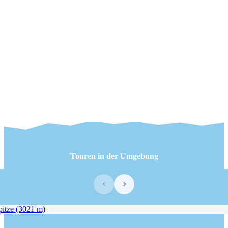
Touren in der Umgebung
‹
›
tze (3021 m)