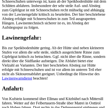
Schneeschuhen unterwegs ist, kann ab der Speikbodenhütte mit dem
Schlitten abfahren. Insbesondere der sehr steile Auf- und Abstieg
zum Gipfelgrat ist mit Schneeschuhen recht mühselig und abhängig
von der Lawinengefahr kritisch zu beurteilen. Der hier beschriebene
Abstieg erfolgte mit Schneeschuhen in zum Teil ausgeaperten
Hängen. Lawinentechnisch sicherer ist es, im Abstieg der
Aufstiegsspur zu folgen.
Lawinengefahr:
Bis zur Speikbodenhütte gering. Ab der Hütte sind neben kleineren
Stufen vor allem die sehr steile, südlich ausgerichtete Rinne zum
Gipfelgrat kritisch zu betrachten. Ggf. nicht über die Rinne, sondern
direkt über die Südflanke aufsteigen. Die Abfahrt bietet eine
Vielzahl an Varianten. Der hier beschrieben Abstieg zur Hütte
erfolgte mit Schneeschuhen und ist vor allem im unteren Teil eher
nicht als Skitourenabfahrt geeignet. Unbedingt die Hinweise des
Lawinenwarndienst
beachten!
Anfahrt:
Von Kufstein kommend über Ellmau und Kitzbühel nach Mittersill
fahren. Weiter auf der Felbertauern-Straße über Matrei in Osttirol
nach Huben fahren. Dort rechts in das Defereggental einbiegen und