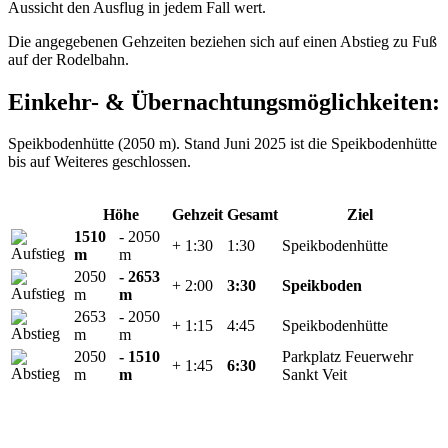
Aussicht den Ausflug in jedem Fall wert.
Die angegebenen Gehzeiten beziehen sich auf einen Abstieg zu Fuß
auf der Rodelbahn.
Einkehr- & Übernachtungsmöglichkeiten:
Speikbodenhütte (2050 m). Stand Juni 2025 ist die Speikbodenhütte
bis auf Weiteres geschlossen.
Höhe
Gehzeit
Gesamt
Ziel
1510
- 2050
+ 1:30
1:30
Speikbodenhütte
m
m
2050
- 2653
+ 2:00
3:30
Speikboden
m
m
2653
- 2050
+ 1:15
4:45
Speikbodenhütte
m
m
2050
- 1510
Parkplatz Feuerwehr
+ 1:45
6:30
m
m
Sankt Veit