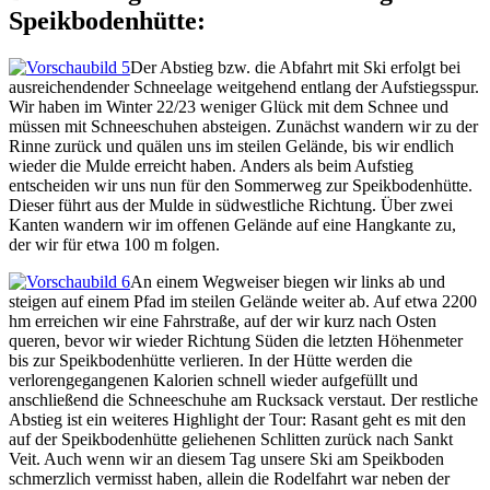
Speikbodenhütte:
Der Abstieg bzw. die Abfahrt mit Ski erfolgt bei
ausreichendender Schneelage weitgehend entlang der Aufstiegsspur.
Wir haben im Winter 22/23 weniger Glück mit dem Schnee und
müssen mit Schneeschuhen absteigen. Zunächst wandern wir zu der
Rinne zurück und quälen uns im steilen Gelände, bis wir endlich
wieder die Mulde erreicht haben. Anders als beim Aufstieg
entscheiden wir uns nun für den Sommerweg zur Speikbodenhütte.
Dieser führt aus der Mulde in südwestliche Richtung. Über zwei
Kanten wandern wir im offenen Gelände auf eine Hangkante zu,
der wir für etwa 100 m folgen.
An einem Wegweiser biegen wir links ab und
steigen auf einem Pfad im steilen Gelände weiter ab. Auf etwa 2200
hm erreichen wir eine Fahrstraße, auf der wir kurz nach Osten
queren, bevor wir wieder Richtung Süden die letzten Höhenmeter
bis zur Speikbodenhütte verlieren. In der Hütte werden die
verlorengegangenen Kalorien schnell wieder aufgefüllt und
anschließend die Schneeschuhe am Rucksack verstaut. Der restliche
Abstieg ist ein weiteres Highlight der Tour: Rasant geht es mit den
auf der Speikbodenhütte geliehenen Schlitten zurück nach Sankt
Veit. Auch wenn wir an diesem Tag unsere Ski am Speikboden
schmerzlich vermisst haben, allein die Rodelfahrt war neben der