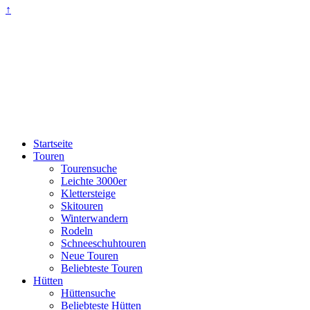
↑
Startseite
Touren
Tourensuche
Leichte 3000er
Klettersteige
Skitouren
Winterwandern
Rodeln
Schneeschuhtouren
Neue Touren
Beliebteste Touren
Hütten
Hüttensuche
Beliebteste Hütten