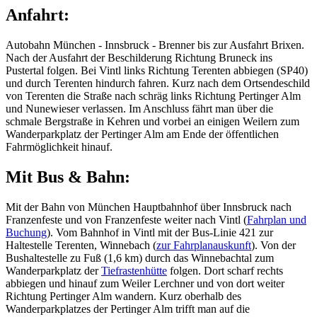
Anfahrt:
Autobahn München - Innsbruck - Brenner bis zur Ausfahrt Brixen.
Nach der Ausfahrt der Beschilderung Richtung Bruneck ins
Pustertal folgen. Bei Vintl links Richtung Terenten abbiegen (SP40)
und durch Terenten hindurch fahren. Kurz nach dem Ortsendeschild
von Terenten die Straße nach schräg links Richtung Pertinger Alm
und Nunewieser verlassen. Im Anschluss fährt man über die
schmale Bergstraße in Kehren und vorbei an einigen Weilern zum
Wanderparkplatz der Pertinger Alm am Ende der öffentlichen
Fahrmöglichkeit hinauf.
Mit Bus & Bahn:
Mit der Bahn von München Hauptbahnhof über Innsbruck nach
Franzenfeste und von Franzenfeste weiter nach Vintl (
Fahrplan und
Buchung
). Vom Bahnhof in Vintl mit der Bus-Linie 421 zur
Haltestelle Terenten, Winnebach (
zur Fahrplanauskunft
). Von der
Bushaltestelle zu Fuß (1,6 km) durch das Winnebachtal zum
Wanderparkplatz der
Tiefrastenhütte
folgen. Dort scharf rechts
abbiegen und hinauf zum Weiler Lerchner und von dort weiter
Richtung Pertinger Alm wandern. Kurz oberhalb des
Wanderparkplatzes der Pertinger Alm trifft man auf die