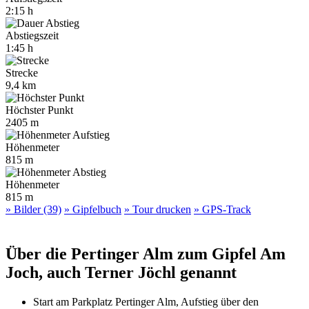
2:15 h
Abstiegszeit
1:45 h
Strecke
9,4 km
Höchster Punkt
2405 m
Höhenmeter
815 m
Höhenmeter
815 m
» Bilder (39)
» Gipfelbuch
» Tour drucken
» GPS-Track
Über die Pertinger Alm zum Gipfel Am
Joch, auch Terner Jöchl genannt
Start am Parkplatz Pertinger Alm, Aufstieg über den