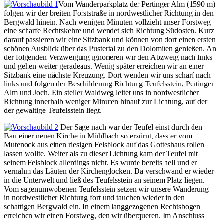
Vom Wanderparkplatz der Pertinger Alm (1590 m)
folgen wir der breiten Forststraße in nordwestlicher Richtung in den
Bergwald hinein. Nach wenigen Minuten vollzieht unser Forstweg
eine scharfe Rechtskehre und wendet sich Richtung Südosten. Kurz
darauf passieren wir eine Sitzbank und können von dort einen ersten
schönen Ausblick über das Pustertal zu den Dolomiten genießen. An
der folgenden Verzweigung ignorieren wir den Abzweig nach links
und gehen weiter geradeaus. Wenig später erreichen wir an einer
Sitzbank eine nächste Kreuzung. Dort wenden wir uns scharf nach
links und folgen der Beschilderung Richtung Teufelsstein, Pertinger
Alm und Joch. Ein steiler Waldweg leitet uns in nordwestlicher
Richtung innerhalb weniger Minuten hinauf zur Lichtung, auf der
der gewaltige Teufelsstein liegt.
Der Sage nach war der Teufel einst durch den
Bau einer neuen Kirche in Mühlbach so erzürnt, dass er vom
Mutenock aus einen riesigen Felsblock auf das Gotteshaus rollen
lassen wollte. Weiter als zu dieser Lichtung kam der Teufel mit
seinem Felsblock allerdings nicht. Es wurde bereits hell und er
vernahm das Läuten der Kirchenglocken. Da verschwand er wieder
in die Unterwelt und ließ des Teufelsstein an seinem Platz liegen.
Vom sagenumwobenen Teufelsstein setzen wir unsere Wanderung
in nordwestlicher Richtung fort und tauchen wieder in den
schattigen Bergwald ein. In einem langgezogenen Rechtsbogen
erreichen wir einen Forstweg, den wir überqueren. Im Anschluss