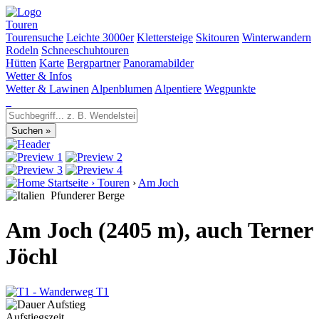
Touren
Tourensuche
Leichte 3000er
Klettersteige
Skitouren
Winterwandern
Rodeln
Schneeschuhtouren
Hütten
Karte
Bergpartner
Panoramabilder
Wetter & Infos
Wetter & Lawinen
Alpenblumen
Alpentiere
Wegpunkte
Startseite
›
Touren
›
Am Joch
Pfunderer Berge
Am Joch (2405 m), auch Terner
Jöchl
T1
Aufstiegszeit