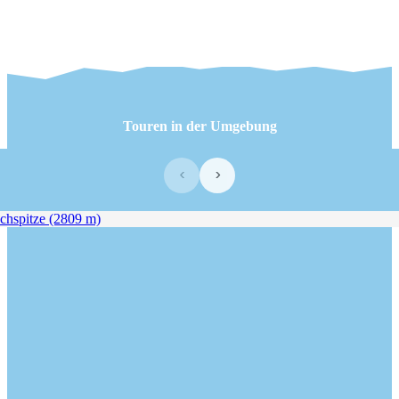
Touren in der Umgebung
‹
›
pitze (2809 m)