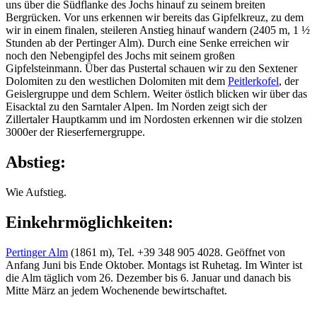
uns über die Südflanke des Jochs hinauf zu seinem breiten
Bergrücken. Vor uns erkennen wir bereits das Gipfelkreuz, zu dem
wir in einem finalen, steileren Anstieg hinauf wandern (2405 m, 1 ½
Stunden ab der Pertinger Alm). Durch eine Senke erreichen wir
noch den Nebengipfel des Jochs mit seinem großen
Gipfelsteinmann. Über das Pustertal schauen wir zu den Sextener
Dolomiten zu den westlichen Dolomiten mit dem
Peitlerkofel
, der
Geislergruppe und dem Schlern. Weiter östlich blicken wir über das
Eisacktal zu den Sarntaler Alpen. Im Norden zeigt sich der
Zillertaler Hauptkamm und im Nordosten erkennen wir die stolzen
3000er der Rieserfernergruppe.
Abstieg:
Wie Aufstieg.
Einkehrmöglichkeiten:
Pertinger Alm
(1861 m), Tel. +39 348 905 4028. Geöffnet von
Anfang Juni bis Ende Oktober. Montags ist Ruhetag. Im Winter ist
die Alm täglich vom 26. Dezember bis 6. Januar und danach bis
Mitte März an jedem Wochenende bewirtschaftet.