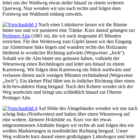
leitet uns der Waldweg etwas steiler hinauf zu einem weiteren
Querweg. Nun wenden wir uns nach rechts und folgen dem
Forstweg am Waldrand entlang ostwärts.
Nach einer Linkskurve lassen wir die Bäume
hinter uns und wir passieren eine Tränke. Kurz darauf gelangen zur
Pertinger Alm
(1861 m), die wir nach insgesamt 45 Minuten
erreichen. Für den Weiterweg zum Gipfel lassen wir den Eingang
zur Almterrasse links liegen und wandern rechts des Holzzauns
bleibend in westlicher Richtung aufwärts (Wegweiser „Joch“).
Sobald wir die Alm hinter uns gelassen haben, vollzieht der
Wiesenweg einen Rechtsbogen und leitet uns hinauf zu einem
Karrenweg. Wir folgen dem Karrenweg ein Stück nordwärts und
verlassen diesen nach wenigen Minuten rechtshaltend (Wegweiser
„Joch“). Ein kleiner Pfad führt uns in östlicher Richtung über einen
licht bewaldeten Hang bergauf. Nach drei Kehren wendet sich der
Weg nordwärts und bringt uns schließlich hinauf zur Oberen
Pertinger Alm.
Auf Höhe des Almgebäudes wenden wir uns nach
schräg links (Nordwesten) und halten über einen Wiesenweg auf
eine weitere, kleinere Holzhütte zu. Kurz vor der etwas
mitgenommenen Almhütte biegen wir rechts ab und folgen den rot-
weißen Markierungen in nordöstlicher Richtung bergauf. Unser
Weg vollzieht kurz darauf einen großzügigen Linksbogen und leitet