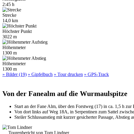
2:45 h
Strecke
14,0 km
Höchster Punkt
3022 m
Höhenmeter
1300 m
Höhenmeter
1300 m
» Bilder (19)
» Gipfelbuch
» Tour drucken
» GPS-Track
Von der Fanealm auf die Wurmaulspitze
Start an der Fane Alm, über den Forstweg (17) in ca. 1,5 h zur
Von dort links auf Weg 18A, in Serpentinen zum Sattel zwis
Steiler Schlussanstieg mit kurzer gesicherter Passage, Abstieg
Tourenbericht von Tom Lindner