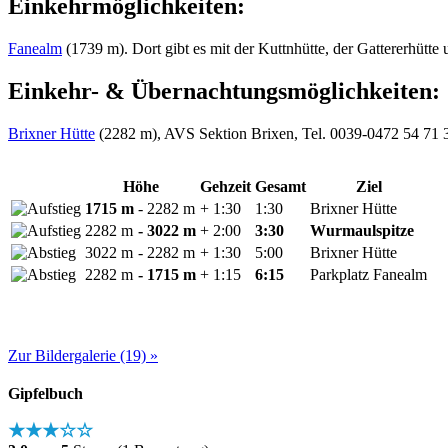
Einkehrmöglichkeiten:
Fanealm
(1739 m). Dort gibt es mit der Kuttnhütte, der Gattererhütte
Einkehr- & Übernachtungsmöglichkeiten:
Brixner Hütte
(2282 m), AVS Sektion Brixen, Tel. 0039-0472 54 71 31
Höhe
Gehzeit
Gesamt
Ziel
1715 m
- 2282 m
+ 1:30
1:30
Brixner Hütte
2282 m
- 3022 m
+ 2:00
3:30
Wurmaulspitze
3022 m
- 2282 m
+ 1:30
5:00
Brixner Hütte
2282 m
- 1715 m
+ 1:15
6:15
Parkplatz Fanealm
Zur Bildergalerie (19) »
Gipfelbuch
★★★☆☆