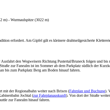
82 m) - Wurmaulspitze (3022 m)
ion erfordert. Am Gipfel gilt es kleinere drahtseilgesicherte Kletterei
Ausfahrt den Wegweisern Richtung Pustertal/Bruneck folgen und bis n
traße zur Fanealm ist im Sommer ab dem Parkplatz südlich der Kurzkofe
man bis zum Parkplatz Berg am Boden hinauf fahren.
 mit der Regionalbahn weiter nach Brixen (
Fahrplan und Buchung
).
Kabinenbahn Jochtal (
zur Fahrplanauskunft
). Von dort der Straße weite
uttle zur Fanealm hinauf fahren.