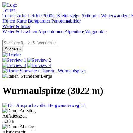
Touren
Tourensuche
Leichte 3000er
Klettersteige
Skitouren
Winterwandern
Hütten
Karte
Bergpartner
Panoramabilder
Wetter & Infos
Wetter & Lawinen
Alpenblumen
Alpentiere
Wegpunkte
Startseite
›
Touren
›
Wurmaulspitze
Pfunderer Berge
Wurmaulspitze (3022 m)
T3
Aufstiegszeit
3:30 h
Abstiegszeit