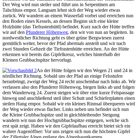
Der Weg wird nun steiler und führt uns in Serpentinen am
Talschluss empor. Langsam lehnt sich der Weg wieder etwas
zurück. Wir wandern an einem Wasserfall vorbei und erreichen nun
den Boden eines Kessels, an dessen Beginn sich eine kleine
Holzhütte (das Tiefrastenhüttl) befindet. Kurz nach der Hütte treffen
wir auf den
Pfunderer Höhenweg
, den wir von nun an begleiten. In
nordwestlicher Richtung geht es über grüne Bergwiesen zuerst
gemütlich weiter, bevor der Pfad abermals ansteilt und wir nach
zwei Stunden Gehzeit die Tiefrastenhütte erreichen. An der Hütte
erkennen wir bereits das Gipfelkreuz, welches hinterhalb der
Kleinen Grubbachspitze hervorlugt.
An der Hütte folgen wir den Wegen 21 und 24 in
nördlicher Richtung. Sobald uns der Pfad an einige Felsstufen
heranbringt, zweigt der Weg 24 recht unscheinbar nach links ab. Wir
verlassen also den Pfunderer Höhenweg, biegen links ab und folgen
dem Wanderweg 24. Zuerst steigen wir über eine kurze Felspassage
hinweg und anschließend steil über Schutt und Schieferplatten einen
steilen Hang empor. Sobald wir ein kleines Rinnsal überqueren wird
der Weg wieder etwas flacher. Links neben uns befindet sich nun
die Kleine Grubbachspitze und in gleichbleibender Steigung
wandern wir nun der Hochgrubbachspitze entgegen, welche sich
erst spät zeigt. Haben wir den Gipfelaufbau erreicht bietet sich ein
wahrer Augenöffner: Vor uns zeigen sich nun die höchsten Gipfel
der Zillertaler Alpen entlang des Alpenhauptkamms.