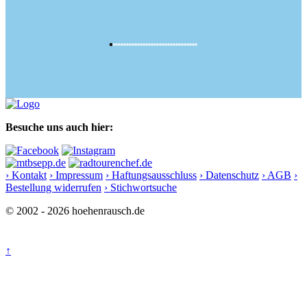
Besuche uns auch hier:
› Kontakt
› Impressum
› Haftungsausschluss
› Datenschutz
› AGB
›
Bestellung widerrufen
› Stichwortsuche
© 2002 - 2026 hoehenrausch.de
↑