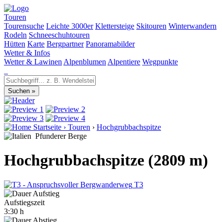
Touren
Tourensuche
Leichte 3000er
Klettersteige
Skitouren
Winterwandern
Rodeln
Schneeschuhtouren
Hütten
Karte
Bergpartner
Panoramabilder
Wetter & Infos
Wetter & Lawinen
Alpenblumen
Alpentiere
Wegpunkte
Startseite
›
Touren
›
Hochgrubbachspitze
Pfunderer Berge
Hochgrubbachspitze (2809 m)
T3
Aufstiegszeit
3:30 h