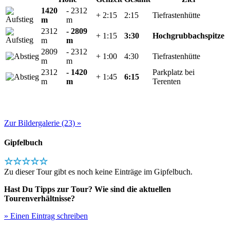
1420
- 2312
+ 2:15
2:15
Tiefrastenhütte
m
m
2312
- 2809
+ 1:15
3:30
Hochgrubbachspitze
m
m
2809
- 2312
+ 1:00
4:30
Tiefrastenhütte
m
m
2312
- 1420
Parkplatz bei
+ 1:45
6:15
m
m
Terenten
Zur Bildergalerie (23) »
Gipfelbuch
☆☆☆☆☆
Zu dieser Tour gibt es noch keine Einträge im Gipfelbuch.
Hast Du Tipps zur Tour? Wie sind die aktuellen
Tourenverhältnisse?
» Einen Eintrag schreiben