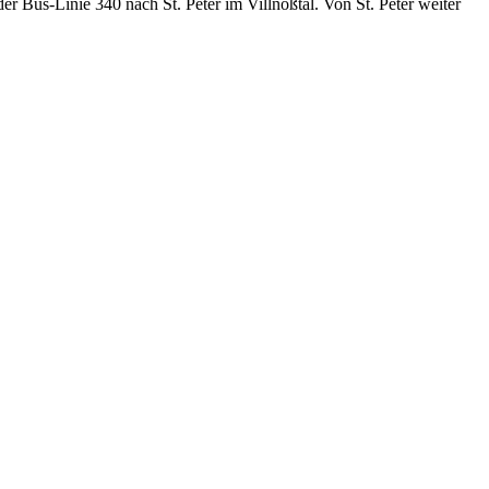
er Bus-Linie 340 nach St. Peter im Villnößtal. Von St. Peter weiter