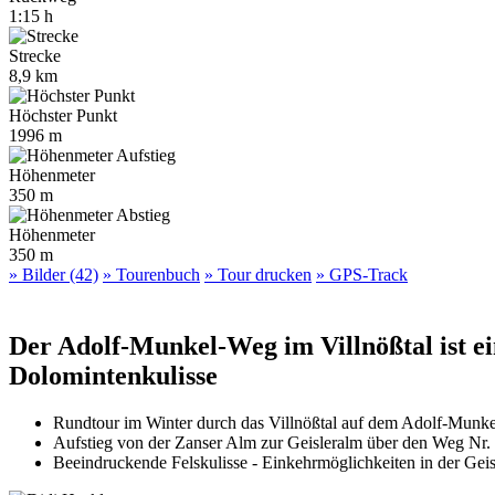
1:15 h
Strecke
8,9 km
Höchster Punkt
1996 m
Höhenmeter
350 m
Höhenmeter
350 m
» Bilder (42)
» Tourenbuch
» Tour drucken
» GPS-Track
Der Adolf-Munkel-Weg im Villnößtal ist e
Dolomintenkulisse
Rundtour im Winter durch das Villnößtal auf dem Adolf-Munke
Aufstieg von der Zanser Alm zur Geisleralm über den Weg Nr.
Beeindruckende Felskulisse - Einkehrmöglichkeiten in der Gei