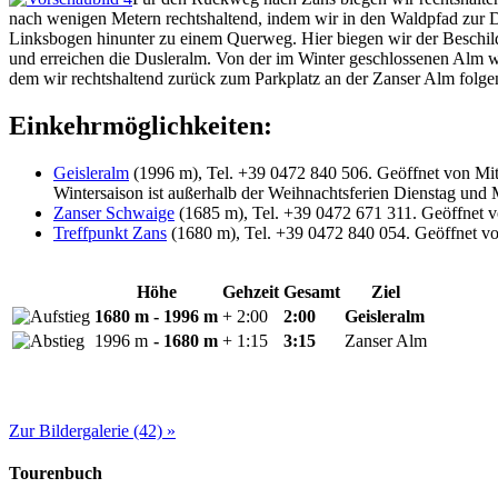
nach wenigen Metern rechtshaltend, indem wir in den Waldpfad zur Du
Linksbogen hinunter zu einem Querweg. Hier biegen wir der Beschilde
und erreichen die Dusleralm. Von der im Winter geschlossenen Alm w
dem wir rechtshaltend zurück zum Parkplatz an der Zanser Alm folge
Einkehrmöglichkeiten:
Geisleralm
(1996 m), Tel. +39 0472 840 506. Geöffnet von Mit
Wintersaison ist außerhalb der Weihnachtsferien Dienstag und
Zanser Schwaige
(1685 m), Tel. +39 0472 671 311. Geöffnet v
Treffpunkt Zans
(1680 m), Tel. +39 0472 840 054. Geöffnet v
Höhe
Gehzeit
Gesamt
Ziel
1680 m
- 1996 m
+ 2:00
2:00
Geisleralm
1996 m
- 1680 m
+ 1:15
3:15
Zanser Alm
Zur Bildergalerie (42) »
Tourenbuch