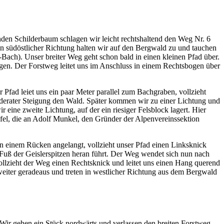
den Schilderbaum schlagen wir leicht rechtshaltend den Weg Nr. 6
In südöstlicher Richtung halten wir auf den Bergwald zu und tauchen
Bach). Unser breiter Weg geht schon bald in einen kleinen Pfad über.
iegen. Der Forstweg leitet uns im Anschluss in einem Rechtsbogen über
 Pfad leiet uns ein paar Meter parallel zum Bachgraben, vollzieht
derater Steigung den Wald. Später kommen wir zu einer Lichtung und
eine zweite Lichtung, auf der ein riesiger Felsblock lagert. Hier
fel, die an Adolf Munkel, den Gründer der Alpenvereinssektion
 einem Rücken angelangt, vollzieht unser Pfad einen Linksknick
Fuß der Geislerspitzen heran führt. Der Weg wendet sich nun nach
llzieht der Weg einen Rechtsknick und leitet uns einen Hang querend
eiter geradeaus und treten in westlicher Richtung aus dem Bergwald
 Wir gehen ein Stück nordwärts und verlassen den breiten Forstweg