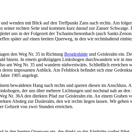
 und wenden mit Blick auf den Treffpunkt Zans nach rechts. Am folgen
an seiner rechten Seite und kommen kurz darauf zur Zanser Schwaige. 
leitet uns in der Folgezeit der Tschantschenonbach (auch Sankt-Zenon-
effen später auf einen breiten Querweg, in den wir rechtshaltend einb
hlagen den Weg Nr. 35 in Richtung
Brogleshütte
und Geisleralm ein. Der
wald hinein. In einem großzügigen Linksbogen durchwandern wir in mo
lso am Weg Nr. 35 und wandern südwestwärts. Schließlich erreichen wir 
n deren imposanten Anblick. Am Felsblock befindet sich eine Gedenkta
Jahre 1905 angelegt.
inem bewaldeten Hang nach rechts und queren diesen im Anschluss. An
r Linksbogen, der uns über mehrere Lichtungen und nochmal nah an den 
eg Nr. 36A den direkten Pfad zur Geisleralm ein. An einem Graben vo
en Abstieg zur Dusleralm, den wir rechts liegen lassen. Wir gehen w
iner Gehzeit von zwei Stunden erreichen.
 in den breiten Querweg ein, der direkt an der Almhütte vorbei führt.