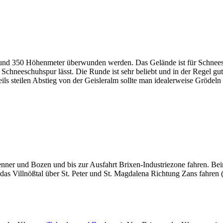
 und 350 Höhenmeter überwunden werden. Das Gelände ist für Schneesc
chneeschuhspur lässt. Die Runde ist sehr beliebt und in der Regel gut 
ils steilen Abstieg von der Geisleralm sollte man idealerweise Grödeln
ner und Bozen und bis zur Ausfahrt Brixen-Industriezone fahren. Beim 
h das Villnößtal über St. Peter und St. Magdalena Richtung Zans fahre