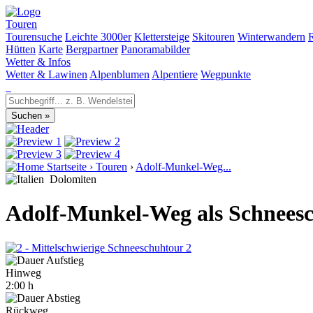
Touren
Tourensuche
Leichte 3000er
Klettersteige
Skitouren
Winterwandern
Hütten
Karte
Bergpartner
Panoramabilder
Wetter & Infos
Wetter & Lawinen
Alpenblumen
Alpentiere
Wegpunkte
Startseite
›
Touren
›
Adolf-Munkel-Weg...
Dolomiten
Adolf-Munkel-Weg als Schnees
2
Hinweg
2:00 h
Rückweg