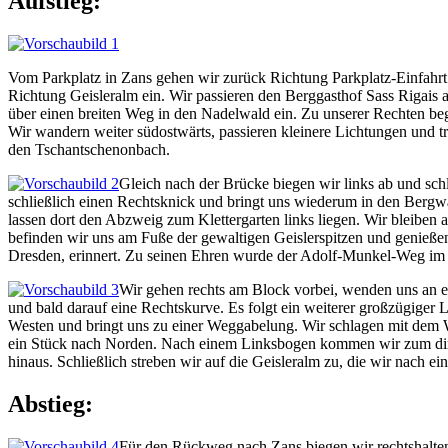
Aufstieg:
Vom Parkplatz in Zans gehen wir zurück Richtung Parkplatz-Einfahrt
Richtung Geisleralm ein. Wir passieren den Berggasthof Sass Rigais 
über einen breiten Weg in den Nadelwald ein. Zu unserer Rechten beg
Wir wandern weiter südostwärts, passieren kleinere Lichtungen und tr
den Tschantschenonbach.
Gleich nach der Brücke biegen wir links ab und sc
schließlich einen Rechtsknick und bringt uns wiederum in den Berg
lassen dort den Abzweig zum Klettergarten links liegen. Wir bleiben a
befinden wir uns am Fuße der gewaltigen Geislerspitzen und genieße
Dresden, erinnert. Zu seinen Ehren wurde der Adolf-Munkel-Weg im 
Wir gehen rechts am Block vorbei, wenden uns an e
und bald darauf eine Rechtskurve. Es folgt ein weiterer großzügige
Westen und bringt uns zu einer Weggabelung. Wir schlagen mit dem W
ein Stück nach Norden. Nach einem Linksbogen kommen wir zum direkt
hinaus. Schließlich streben wir auf die Geisleralm zu, die wir nach e
Abstieg:
Für den Rückweg nach Zans biegen wir rechtshaltend