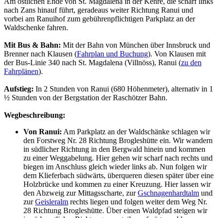
Am östlichen Ende von St. Magdalena in der Kehre, die scharf links
nach Zans hinauf führt, geradeaus weiter Richtung Ranui und
vorbei am Ranuihof zum gebührenpflichtigen Parkplatz an der
Waldschenke fahren.
Mit Bus & Bahn:
Mit der Bahn von München über Innsbruck und
Brenner nach Klausen (
Fahrplan und Buchung
). Von Klausen mit
der Bus-Linie 340 nach St. Magdalena (Villnöss), Ranui (
zu den
Fahrplänen
).
Aufstieg:
In 2 Stunden von Ranui (680 Höhenmeter), alternativ in 1
½ Stunden von der Bergstation der Raschötzer Bahn.
Wegbeschreibung:
Von Ranui:
Am Parkplatz an der Waldschänke schlagen wir
den Forstweg Nr. 28 Richtung Brogleshütte ein. Wir wandern
in südlicher Richtung in den Bergwald hinein und kommen
zu einer Weggabelung. Hier gehen wir scharf nach rechts und
biegen im Anschluss gleich wieder links ab. Nun folgen wir
dem Klieferbach südwärts, überqueren diesen später über eine
Holzbrücke und kommen zu einer Kreuzung. Hier lassen wir
den Abzweig zur Mittagsscharte, zur
Gschnagenhardtalm
und
zur
Geisleralm
rechts liegen und folgen weiter dem Weg Nr.
28 Richtung Brogleshütte. Über einen Waldpfad steigen wir