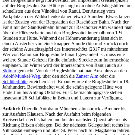
Die Brogleshütte liegt nordwestlich der imposanten Geislerspitzen
auf der Broglesalm. Zur Hütte gelangt man ohne Aufstiegshilfen am
schnellsten aus dem Vilnößtal von Ranui. Der Anstieg vom
Parkplatz an der Waldschenke dauert etwa 2 Stunden. Etwas kürzer
ist der Zustieg von der Bergstation der Raschötzer Bahn. Nach der
Fahrt mit der Standseilbahn hinauf zur Raschötzer Alm wandert man
über die Flitzerscharte und den Broglessattel innerhalb von 1 ½
Stunden zur Hütte. Während der Höhenwanderung lässt sich in
einem Abstecher von einer knappen Stunde (hin und zurück) noch
der schöne Aussichtsgipfel des Innerraschötz (2317 m) mitnehmen.
Wer von Ranui zur Brogleshütte hinauf gewandert ist, muss eine
weitere Stunde Gehzeit für die einfache Strecke zum Innerraschötz
einplanen. Im Winter wird der Inneraschötz von Ranui auch als
Skitour
gemacht. Von der Brogleshütte hat man Anschluss an den
Adolf-Munkel-Weg
, über den sich die
Zanser Alm
oder die
Schlüterhütte
erreichen lässt. Erbaut wurde die Brogleshütte im 18.
Jahrhundert. Bewirtschaftet wird die schön gelegene Hütte von
Ende Juni bis Anfang Oktober. Für Übernachtungsgäste stehen
insgesamt 26 Schlafplätze in Betten und Lagern zur Verfügung.
Anfahrt:
Über die Autobahn München - Innsbruck - Brenner bis
zur Ausfahrt Klausen. Nach der Ausfahrt beim folgenden
Kreisverkehr rechts halten und bei der nächsten Querstraße rechts
Richtung Brixen abbiegen. Bei der nächsten Gelegenheit rechts ins
Villnösstal einbiegen und über St. Peter nach St. Magdalena fahren.