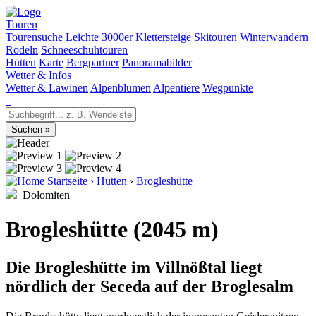
Touren
Tourensuche
Leichte 3000er
Klettersteige
Skitouren
Winterwandern
Rodeln
Schneeschuhtouren
Hütten
Karte
Bergpartner
Panoramabilder
Wetter & Infos
Wetter & Lawinen
Alpenblumen
Alpentiere
Wegpunkte
Startseite
›
Hütten
›
Brogleshütte
Dolomiten
Brogleshütte (2045 m)
Die Brogleshütte im Villnößtal liegt
nördlich der Seceda auf der Broglesalm