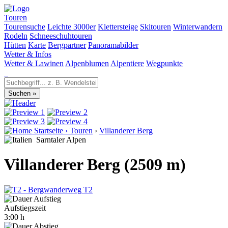
Touren
Tourensuche
Leichte 3000er
Klettersteige
Skitouren
Winterwandern
Rodeln
Schneeschuhtouren
Hütten
Karte
Bergpartner
Panoramabilder
Wetter & Infos
Wetter & Lawinen
Alpenblumen
Alpentiere
Wegpunkte
Startseite
›
Touren
›
Villanderer Berg
Sarntaler Alpen
Villanderer Berg (2509 m)
T2
Aufstiegszeit
3:00 h