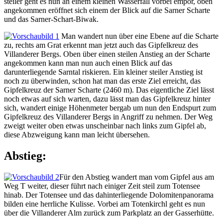
steiler geht es nun an einem kleinen Wasserfall vorbei empor, oben
angekommen eröffnet sich einem der Blick auf die Sarner Scharte
und das Sarner-Schart-Biwak.
Man wandert nun über eine Ebene auf die Scharte
zu, rechts am Grat erkennt man jetzt auch das Gipfelkreuz des
Villanderer Bergs. Oben über einen steilen Anstieg an der Scharte
angekommen kann man nun auch einen Blick auf das
darunterliegende Sarntal riskieren. Ein kleiner steiler Anstieg ist
noch zu überwinden, schon hat man das erste Ziel erreicht, das
Gipfelkreuz der Sarner Scharte (2460 m). Das eigentliche Ziel lässt
noch etwas auf sich warten, dazu lässt man das Gipfelkreuz hinter
sich, wandert einige Höhenmeter bergab um nun den Endspurt zum
Gipfelkreuz des Villanderer Bergs in Angriff zu nehmen. Der Weg
zweigt weiter oben etwas unscheinbar nach links zum Gipfel ab,
diese Abzweigung kann man leicht übersehen.
Abstieg:
Für den Abstieg wandert man vom Gipfel aus am
Weg T weiter, dieser führt nach einiger Zeit steil zum Totensee
hinab. Der Totensee und das dahinterliegende Dolomitenpanorama
bilden eine herrliche Kulisse. Vorbei am Totenkirchl geht es nun
über die Villanderer Alm zurück zum Parkplatz an der Gasserhütte.