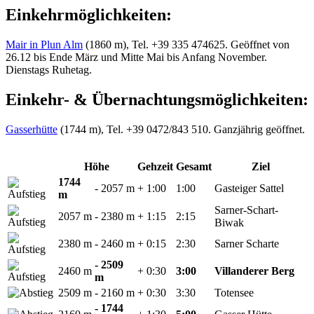
Einkehrmöglichkeiten:
Mair in Plun Alm
(1860 m), Tel. +39 335 474625. Geöffnet von
26.12 bis Ende März und Mitte Mai bis Anfang November.
Dienstags Ruhetag.
Einkehr- & Übernachtungsmöglichkeiten:
Gasserhütte
(1744 m), Tel. +39 0472/843 510. Ganzjährig geöffnet.
Höhe
Gehzeit
Gesamt
Ziel
1744
- 2057 m
+ 1:00
1:00
Gasteiger Sattel
m
Sarner-Schart-
2057 m
- 2380 m
+ 1:15
2:15
Biwak
2380 m
- 2460 m
+ 0:15
2:30
Sarner Scharte
- 2509
2460 m
+ 0:30
3:00
Villanderer Berg
m
2509 m
- 2160 m
+ 0:30
3:30
Totensee
- 1744