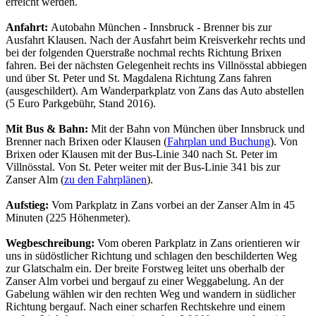
erreicht werden.
Anfahrt:
Autobahn München - Innsbruck - Brenner bis zur
Ausfahrt Klausen. Nach der Ausfahrt beim Kreisverkehr rechts und
bei der folgenden Querstraße nochmal rechts Richtung Brixen
fahren. Bei der nächsten Gelegenheit rechts ins Villnösstal abbiegen
und über St. Peter und St. Magdalena Richtung Zans fahren
(ausgeschildert). Am Wanderparkplatz von Zans das Auto abstellen
(5 Euro Parkgebühr, Stand 2016).
Mit Bus & Bahn:
Mit der Bahn von München über Innsbruck und
Brenner nach Brixen oder Klausen (
Fahrplan und Buchung
). Von
Brixen oder Klausen mit der Bus-Linie 340 nach St. Peter im
Villnösstal. Von St. Peter weiter mit der Bus-Linie 341 bis zur
Zanser Alm (
zu den Fahrplänen
).
Aufstieg:
Vom Parkplatz in Zans vorbei an der Zanser Alm in 45
Minuten (225 Höhenmeter).
Wegbeschreibung:
Vom oberen Parkplatz in Zans orientieren wir
uns in südöstlicher Richtung und schlagen den beschilderten Weg
zur Glatschalm ein. Der breite Forstweg leitet uns oberhalb der
Zanser Alm vorbei und bergauf zu einer Weggabelung. An der
Gabelung wählen wir den rechten Weg und wandern in südlicher
Richtung bergauf. Nach einer scharfen Rechtskehre und einem