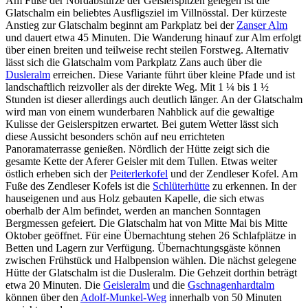
Am Fuße der Nordabstürze der Geislerspitzen gelegen ist die
Glatschalm ein beliebtes Ausfligsziel im Villnösstal. Der kürzeste
Anstieg zur Glatschalm beginnt am Parkplatz bei der
Zanser Alm
und dauert etwa 45 Minuten. Die Wanderung hinauf zur Alm erfolgt
über einen breiten und teilweise recht steilen Forstweg. Alternativ
lässt sich die Glatschalm vom Parkplatz Zans auch über die
Dusleralm
erreichen. Diese Variante führt über kleine Pfade und ist
landschaftlich reizvoller als der direkte Weg. Mit 1 ¼ bis 1 ½
Stunden ist dieser allerdings auch deutlich länger. An der Glatschalm
wird man von einem wunderbaren Nahblick auf die gewaltige
Kulisse der Geislerspitzen erwartet. Bei gutem Wetter lässt sich
diese Aussicht besonders schön auf neu errichteten
Panoramaterrasse genießen. Nördlich der Hütte zeigt sich die
gesamte Kette der Aferer Geisler mit dem Tullen. Etwas weiter
östlich erheben sich der
Peiterlerkofel
und der Zendleser Kofel. Am
Fuße des Zendleser Kofels ist die
Schlüterhütte
zu erkennen. In der
hauseigenen und aus Holz gebauten Kapelle, die sich etwas
oberhalb der Alm befindet, werden an manchen Sonntagen
Bergmessen gefeiert. Die Glatschalm hat von Mitte Mai bis Mitte
Oktober geöffnet. Für eine Übernachtung stehen 26 Schlafplätze in
Betten und Lagern zur Verfügung. Übernachtungsgäste können
zwischen Frühstück und Halbpension wählen. Die nächst gelegene
Hütte der Glatschalm ist die Dusleralm. Die Gehzeit dorthin beträgt
etwa 20 Minuten. Die
Geisleralm
und die
Gschnagenhardtalm
können über den
Adolf-Munkel-Weg
innerhalb von 50 Minuten