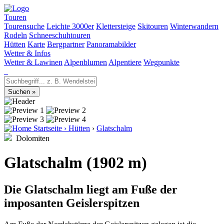
Touren
Tourensuche
Leichte 3000er
Klettersteige
Skitouren
Winterwandern
Rodeln
Schneeschuhtouren
Hütten
Karte
Bergpartner
Panoramabilder
Wetter & Infos
Wetter & Lawinen
Alpenblumen
Alpentiere
Wegpunkte
Startseite
›
Hütten
›
Glatschalm
Dolomiten
Glatschalm (1902 m)
Die Glatschalm liegt am Fuße der
imposanten Geislerspitzen