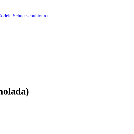
Rodeln
Schneeschuhtouren
molada)