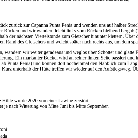
tück zurück zur Capanna Punta Penia und wenden uns auf halber Strec
er Rücken und wir wandern leicht links vom Rücken bleibend bergab (V
rhalb der nächsten Viertelstunde zum Gletscher hinunter klettern. Über 
inken Rand des Gletschers und weicht später nach rechts aus, um dem sp
, wandern wir weiter geradeaus und weglos über Schotter und glatte Fel
tierung. Ein markanter Buckel wird an seiner linken Seite passiert und
n ab Punta Penia) und können dort nocheinmal den Nahblick zum Langk
 Kurz unterhalb der Hütte treffen wir wieder auf den Aufstiegsweg. Ü
 Hütte wurde 2020 von einer Lawine zerstört.
 je nach Witterung von Mitte Juni bis Mitte September.
coni
lada