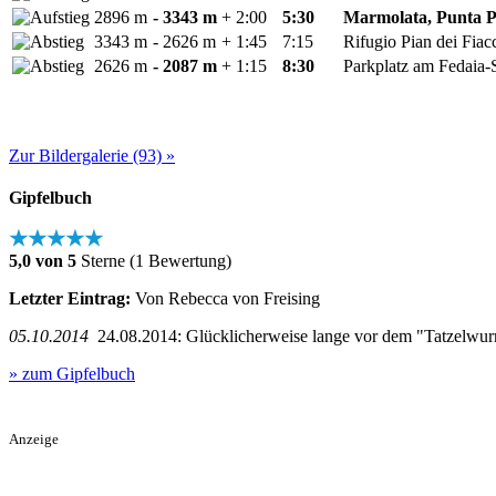
2896 m
- 3343 m
+ 2:00
5:30
Marmolata, Punta P
3343 m
- 2626 m
+ 1:45
7:15
Rifugio Pian dei Fiac
2626 m
- 2087 m
+ 1:15
8:30
Parkplatz am Fedaia-
Zur Bildergalerie (93) »
Gipfelbuch
★★★★★
5,0 von 5
Sterne (1 Bewertung)
Letzter Eintrag:
Von Rebecca von Freising
05.10.2014
24.08.2014: Glücklicherweise lange vor dem "Tatzelwur
» zum Gipfelbuch
Anzeige