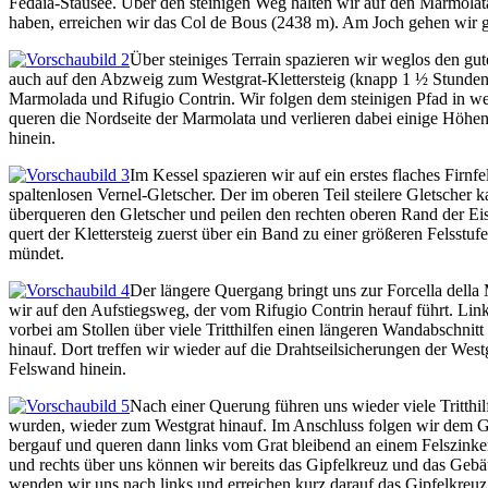
Fedaia-Stausee. Über den steinigen Weg halten wir auf den Marmolata
haben, erreichen wir das Col de Bous (2438 m). Am Joch gehen wir g
Über steiniges Terrain spazieren wir weglos den gut
auch auf den Abzweig zum Westgrat-Klettersteig (knapp 1 ½ Stunden a
Marmolada und Rifugio Contrin. Wir folgen dem steinigen Pfad in we
queren die Nordseite der Marmolata und verlieren dabei einige Höh
hinein.
Im Kessel spazieren wir auf ein erstes flaches Firn
spaltenlosen Vernel-Gletscher. Der im oberen Teil steilere Gletscher
überqueren den Gletscher und peilen den rechten oberen Rand der Eisf
quert der Klettersteig zuerst über ein Band zu einer größeren Felsstu
mündet.
Der längere Quergang bringt uns zur Forcella della 
wir auf den Aufstiegsweg, der vom Rifugio Contrin herauf führt. Lin
vorbei am Stollen über viele Tritthilfen einen längeren Wandabschnit
hinauf. Dort treffen wir wieder auf die Drahtseilsicherungen der Wes
Felswand hinein.
Nach einer Querung führen uns wieder viele Tritthil
wurden, wieder zum Westgrat hinauf. Im Anschluss folgen wir dem Gra
bergauf und queren dann links vom Grat bleibend an einem Felszinken 
und rechts über uns können wir bereits das Gipfelkreuz und das Geb
wenden wir uns nach links und erreichen kurz darauf das Gipfelkreuz