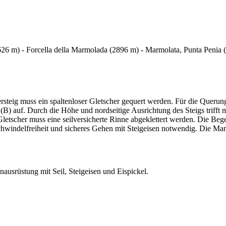
626 m) - Forcella della Marmolada (2896 m) - Marmolata, Punta Penia 
ersteig muss ein spaltenloser Gletscher gequert werden. Für die Queru
(B) auf. Durch die Höhe und nordseitige Ausrichtung des Steigs trifft m
tscher muss eine seilversicherte Rinne abgeklettert werden. Die Begeh
chwindelfreiheit und sicheres Gehen mit Steigeisen notwendig. Die Mar
ausrüstung mit Seil, Steigeisen und Eispickel.