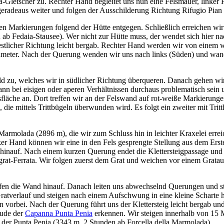
-Gletscher zu. Rechter Hand begleitet uns nun eine Felsmauer, linker
eradeaus weiter und folgen der Ausschilderung Richtung Rifugio Pian 
en Markierungen folgend der Hütte entgegen. Schließlich erreichen wir 
b Fedaia-Stausee). Wer nicht zur Hütte muss, der wendet sich hier na
stlicher Richtung leicht bergab. Rechter Hand werden wir von einem 
enmeter. Nach der Querung wenden wir uns nach links (Süden) und wa
feld zu, welches wir in südlicher Richtung überqueren. Danach gehen wi
 kann bei eisigen oder aperen Verhältnissen durchaus problematisch sei
läche an. Dort treffen wir an der Felswand auf rot-weiße Markierungen
fe, die mittels Trittbügeln überwunden wird. Es folgt ein zweiter mit T
Marmolada (2896 m), die wir zum Schluss hin in leichter Kraxelei errei
ker Hand können wir eine in den Fels gesprengte Stellung aus dem Ers
t hinauf. Nach einem kurzen Querung endet die Klettersteigpassage und
tgrat-Ferrata. Wir folgen zuerst dem Grat und weichen vor einem Gratau
fen die Wand hinauf. Danach leiten uns abwechselnd Querungen und steil
tverlauf und steigen nach einem Aufschwung in eine kleine Scharte hi
vorbei. Nach der Querung führt uns der Klettersteig leicht bergab und 
äude der
Capanna Punta Penia
erkennen. Wir steigen innerhalb von 15 M
 der Punta Penia (3343 m, 2 Stunden ab Forcella della Marmolada).