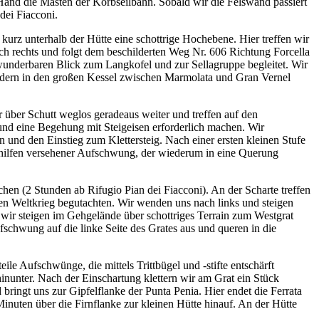
 Hand die Masten der Korbseilbahn. Sobald wir die Felswand passiert
dei Fiacconi.
kurz unterhalb der Hütte eine schottrige Hochebene. Hier treffen wir
ch rechts und folgt dem beschilderten Weg Nr. 606 Richtung Forcella
wunderbaren Blick zum Langkofel und zur Sellagruppe begleitet. Wir
ndern in den großen Kessel zwischen Marmolata und Gran Vernel
r über Schutt weglos geradeaus weiter und treffen auf den
n und eine Begehung mit Steigeisen erforderlich machen. Wir
 und den Einstieg zum Klettersteig. Nach einer ersten kleinen Stufe
ritthilfen versehener Aufschwung, der wiederum in eine Querung
chen (2 Stunden ab Rifugio Pian dei Fiacconi). An der Scharte treffen
ten Weltkrieg begutachten. Wir wenden uns nach links und steigen
 wir steigen im Gehgelände über schottriges Terrain zum Westgrat
fschwung auf die linke Seite des Grates aus und queren in die
e Aufschwünge, die mittels Trittbügel und -stifte entschärft
nunter. Nach der Einschartung klettern wir am Grat ein Stück
bringt uns zur Gipfelflanke der Punta Penia. Hier endet die Ferrata
inuten über die Firnflanke zur kleinen Hütte hinauf. An der Hütte