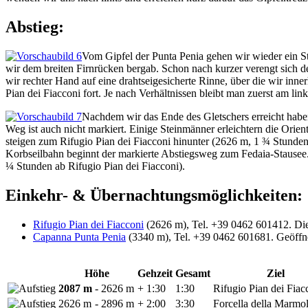
Abstieg:
Vom Gipfel der Punta Penia gehen wir wieder ein S
wir dem breiten Firnrücken bergab. Schon nach kurzer verengt sich d
wir rechter Hand auf eine drahtseigesicherte Rinne, über die wir inne
Pian dei Fiacconi fort. Je nach Verhältnissen bleibt man zuerst am l
Nachdem wir das Ende des Gletschers erreicht haben
Weg ist auch nicht markiert. Einige Steinmänner erleichtern die Orien
steigen zum Rifugio Pian dei Fiacconi hinunter (2626 m, 1 ¾ Stunde
Korbseilbahn beginnt der markierte Abstiegsweg zum Fedaia-Stausee.
¼ Stunden ab Rifugio Pian dei Fiacconi).
Einkehr- & Übernachtungsmöglichkeiten:
Rifugio Pian dei Fiacconi
(2626 m), Tel. +39 0462 601412. Die
Capanna Punta Penia
(3340 m), Tel. +39 0462 601681. Geöffnet
Höhe
Gehzeit
Gesamt
Ziel
2087 m
- 2626 m
+ 1:30
1:30
Rifugio Pian dei Fiac
2626 m
- 2896 m
+ 2:00
3:30
Forcella della Marmo