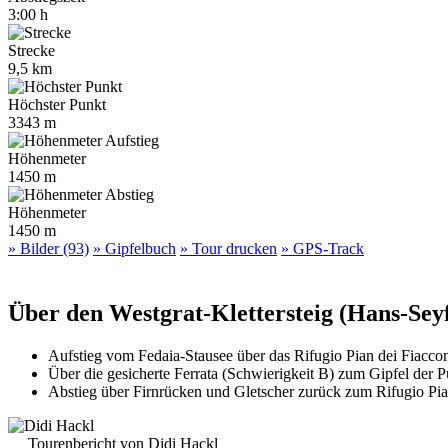
3:00 h
Strecke
9,5 km
Höchster Punkt
3343 m
Höhenmeter
1450 m
Höhenmeter
1450 m
» Bilder (93)
» Gipfelbuch
» Tour drucken
» GPS-Track
Über den Westgrat-Klettersteig (Hans-Sey
Aufstieg vom Fedaia-Stausee über das Rifugio Pian dei Fiaccon
Über die gesicherte Ferrata (Schwierigkeit B) zum Gipfel der
Abstieg über Firnrücken und Gletscher zurück zum Rifugio Pia
Tourenbericht von Didi Hackl