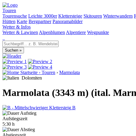
Touren
Tourensuche
Leichte 3000er
Klettersteige
Skitouren
Winterwandern
Hütten
Karte
Bergpartner
Panoramabilder
Wetter & Infos
Wetter & Lawinen
Alpenblumen
Alpentiere
Wegpunkte
Startseite
›
Touren
›
Marmolata
Dolomiten
Marmolata (3343 m) (ital. Mar
B
Aufstiegszeit
5:30 h
Abstiegszeit