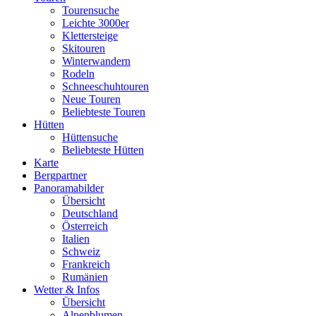
Tourensuche
Leichte 3000er
Klettersteige
Skitouren
Winterwandern
Rodeln
Schneeschuhtouren
Neue Touren
Beliebteste Touren
Hütten
Hüttensuche
Beliebteste Hütten
Karte
Bergpartner
Panoramabilder
Übersicht
Deutschland
Österreich
Italien
Schweiz
Frankreich
Rumänien
Wetter & Infos
Übersicht
Alpenblumen