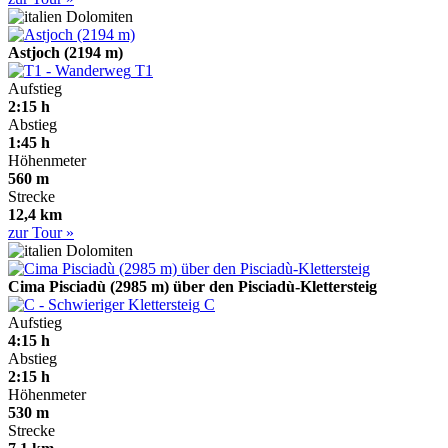
Dolomiten
Astjoch (2194 m)
T1
Aufstieg
2:15 h
Abstieg
1:45 h
Höhenmeter
560 m
Strecke
12,4 km
zur Tour »
Dolomiten
Cima Pisciadù (2985 m) über den Pisciadù-Klettersteig
C
Aufstieg
4:15 h
Abstieg
2:15 h
Höhenmeter
530 m
Strecke