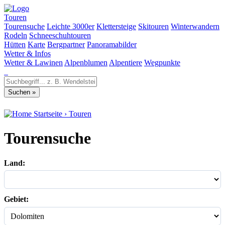
Touren
Tourensuche
Leichte 3000er
Klettersteige
Skitouren
Winterwandern
Rodeln
Schneeschuhtouren
Hütten
Karte
Bergpartner
Panoramabilder
Wetter & Infos
Wetter & Lawinen
Alpenblumen
Alpentiere
Wegpunkte
Startseite
›
Touren
Tourensuche
Land:
Gebiet: