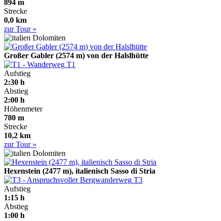
894 m
Strecke
0,0 km
zur Tour »
Dolomiten
Großer Gabler (2574 m) von der Halslhütte
T1
Aufstieg
2:30 h
Abstieg
2:00 h
Höhenmeter
780 m
Strecke
10,2 km
zur Tour »
Dolomiten
Hexenstein (2477 m), italienisch Sasso di Stria
T3
Aufstieg
1:15 h
Abstieg
1:00 h