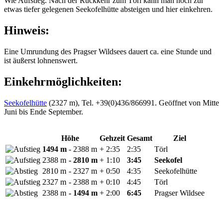
Wie Aufstieg. Nach der Rückkehr zum Törl kann man noch zur
etwas tiefer gelegenen Seekofelhütte absteigen und hier einkehren.
Hinweis:
Eine Umrundung des Pragser Wildsees dauert ca. eine Stunde und
ist äußerst lohnenswert.
Einkehrmöglichkeiten:
Seekofelhütte
(2327 m), Tel. +39(0)436/866991. Geöffnet von Mitte
Juni bis Ende September.
Höhe
Gehzeit
Gesamt
Ziel
1494 m
- 2388 m
+ 2:35
2:35
Törl
2388 m
- 2810 m
+ 1:10
3:45
Seekofel
2810 m
- 2327 m
+ 0:50
4:35
Seekofelhütte
2327 m
- 2388 m
+ 0:10
4:45
Törl
2388 m
- 1494 m
+ 2:00
6:45
Pragser Wildsee