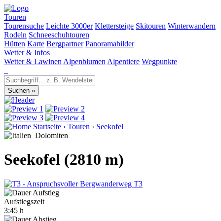
Touren
Tourensuche
Leichte 3000er
Klettersteige
Skitouren
Winterwandern
Rodeln
Schneeschuhtouren
Hütten
Karte
Bergpartner
Panoramabilder
Wetter & Infos
Wetter & Lawinen
Alpenblumen
Alpentiere
Wegpunkte
Startseite
›
Touren
›
Seekofel
Dolomiten
Seekofel (2810 m)
T3
Aufstiegszeit
3:45 h