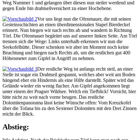
Weg Nummer 1 und gelangen über diesen nun steiler werdend und
gegen Ende hin drahtseilversichert zu einer Hochebene.
Vor uns liegt nun die Ofenmauer, die mit seinen
Gesteinsschichten an einen überdimensionalen Stapel Bierdeckel
erinnert. Nun biegen wir nach rechts ab und wandern in Richtung
Törl. Die Ofenmauer begleitet uns auf unserer linken Seite. Am Törl
trennen sich die Wege: Links unterhalb erkennen wir nun die
Seekofelhütte. Dieser schenken wir aber im Moment noch keine
Beachtung und biegen nach Rechts ab, um die restlichen gut 400
Höhenmeter zum Gipfel in Angriff zu nehmen.
Der restliche Weg ist anfangs recht steil, an einer
Stelle ist sogar ein Drahtseil gespannt, welches aber weit am Boden
hängend eher ein Hindernis als eine Hilfe darstellt. Später wird das
Gelände wieder ein wenig flacher. Am Gipfel angekommen liegt
unter einem der Pragser Wildsee. Welch ein Tiefblick! Vorsicht, hier
bitte nicht zu weit nach vorne beugen. Das restliche
Dolomitenpanorama lässt keine Wünsche offen: Vom Kreuzkofel
über die Tofana bis zu den Sextener Dolomiten mit den Drei Zinnen
reicht der Blick.
Abstieg: