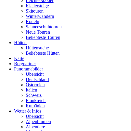
Leichte 3000er
Klettersteige
Skitouren
Winterwandern
Rodeln
Schneeschuhtouren
Neue Touren
Beliebteste Touren
Hütten
Hüttensuche
Beliebteste Hütten
Karte
Bergpartner
Panoramabilder
Übersicht
Deutschland
Österreich
Italien
Schweiz
Frankreich
Rumänien
Wetter & Infos
Übersicht
Alpenblumen
Alpentiere