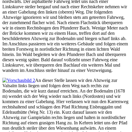
nordwärts. Der asphaltierte Fahrweg leitet uns nach einer
Linkskurve steiler bergauf und nach einer Rechtskehre nehmen wir
an einer Gabelung den linken (oberen) Weg. Die folgenden
Abzweige ignorieren wir und bleiben stets am geteerten Fahrweg,
der zunehmend flacher wird. Nach einem Flachstück überqueren
wir in einem Rechtsbogen den Pfunderer Bach. Wenige Meter nach
der Brücke kommen wir zu einem Haus, treffen dort auf den
beschilderteten Abzweig zur Bodenalm und biegen scharf links ab.
Im Anschluss passieren wir ein weiteres Gebäude und folgen einem
breiten Forstweg in noröstlicher Richtung in einen lichten Wald
hinein. Im Wald begleiten wir den Pfunderer Bach und überqueren
diesen wenig später. Bald darauf vollzieht unser Fahrweg eine
Linkskurve, wir überqueren den Bachlauf ein weiteres Mal und
wandern im Anschluss steiler hinauf zu einer Verzweigung.
An dieser Stelle lassen wir den Abzweig zur
Valsalm links liegen und folgen dem Weg nach rechts zur
Bodenalm, die wir kurz darauf erreichen. An der Bodenalm (1678
m) wendet sich der Weg wieder nach links (Nordosten) und wir
kommen zu einer Gabelung. Hier verlassen wir nun den Karrenweg
rechtshaltend und schlagen den Pfad Richtung Eisbruggalm und
Edelrauthütte (Weg Nr. 13) ein. Kurz darauf lassen wir den
Abzweig zur Gampielalm rechts liegen und halten in nordöstlicher
Richtung auf einen grasigen Hang zu. In Kehren leitet uns der Pfad
nun deutlich steiler über den Wiesenhang aufwärts. An einem