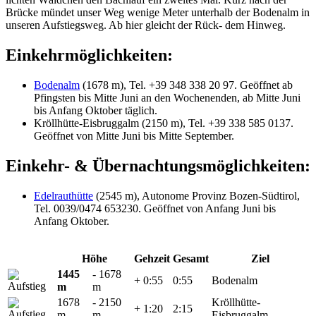
Brücke mündet unser Weg wenige Meter unterhalb der Bodenalm in
unseren Aufstiegsweg. Ab hier gleicht der Rück- dem Hinweg.
Einkehrmöglichkeiten:
Bodenalm
(1678 m), Tel. +39 348 338 20 97. Geöffnet ab
Pfingsten bis Mitte Juni an den Wochenenden, ab Mitte Juni
bis Anfang Oktober täglich.
Kröllhütte-Eisbruggalm (2150 m), Tel. +39 338 585 0137.
Geöffnet von Mitte Juni bis Mitte September.
Einkehr- & Übernachtungsmöglichkeiten:
Edelrauthütte
(2545 m), Autonome Provinz Bozen-Südtirol,
Tel. 0039/0474 653230. Geöffnet von Anfang Juni bis
Anfang Oktober.
Höhe
Gehzeit
Gesamt
Ziel
1445
- 1678
+ 0:55
0:55
Bodenalm
m
m
1678
- 2150
Kröllhütte-
+ 1:20
2:15
m
m
Eisbruggalm