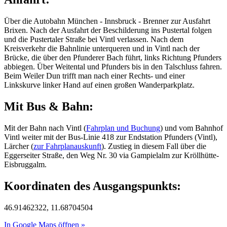
Über die Autobahn München - Innsbruck - Brenner zur Ausfahrt
Brixen. Nach der Ausfahrt der Beschilderung ins Pustertal folgen
und die Pustertaler Straße bei Vintl verlassen. Nach dem
Kreisverkehr die Bahnlinie unterqueren und in Vintl nach der
Brücke, die über den Pfunderer Bach führt, links Richtung Pfunders
abbiegen. Über Weitental und Pfunders bis in den Talschluss fahren.
Beim Weiler Dun trifft man nach einer Rechts- und einer
Linkskurve linker Hand auf einen großen Wanderparkplatz.
Mit Bus & Bahn:
Mit der Bahn nach Vintl (
Fahrplan und Buchung
) und vom Bahnhof
Vintl weiter mit der Bus-Linie 418 zur Endstation Pfunders (Vintl),
Lärcher (
zur Fahrplanauskunft
). Zustieg in diesem Fall über die
Eggerseiter Straße, den Weg Nr. 30 via Gampielalm zur Kröllhütte-
Eisbruggalm.
Koordinaten des Ausgangspunkts:
46.91462322, 11.68704504
In Google Maps öffnen »