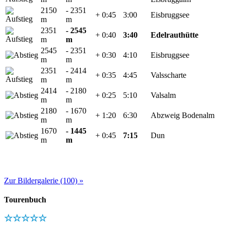
2150
- 2351
+ 0:45
3:00
Eisbruggsee
m
m
2351
- 2545
+ 0:40
3:40
Edelrauthütte
m
m
2545
- 2351
+ 0:30
4:10
Eisbruggsee
m
m
2351
- 2414
+ 0:35
4:45
Valsscharte
m
m
2414
- 2180
+ 0:25
5:10
Valsalm
m
m
2180
- 1670
+ 1:20
6:30
Abzweig Bodenalm
m
m
1670
- 1445
+ 0:45
7:15
Dun
m
m
Zur Bildergalerie (100) »
Tourenbuch
☆☆☆☆☆