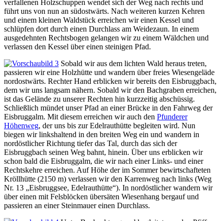
verfallenen Holzschuppen wendet sich der Weg nach rechts und
führt uns von nun an südostwärts. Nach weiteren kurzen Kehren
und einem kleinen Waldstück erreichen wir einen Kessel und
schlüpfen dort durch einen Durchlass am Weidezaun. In einem
ausgedehnten Rechtsbogen gelangen wir zu einem Wäldchen und
verlassen den Kessel über einen steinigen Pfad.
Sobald wir aus dem lichten Wald heraus treten,
passieren wir eine Holzhütte und wandern über freies Wiesengeläde
nordostwärts. Rechter Hand erblicken wir bereits den Eisbruggbach,
dem wir uns langsam nähern. Sobald wir den Bachgraben erreichen,
ist das Gelände zu unserer Rechten hin kurzzeitig abschüssig.
Schließlich mündet unser Pfad an einer Brücke in den Fahrweg der
Eisbruggalm. Mit diesem erreichen wir auch den
Pfunderer
Höhenweg
, der uns bis zur Edelrauthütte begleiten wird. Nun
biegen wir linkshaltend in den breiten Weg ein und wandern in
nordöstlicher Richtung tiefer das Tal, durch das sich der
Eisbruggbach seinen Weg bahnt, hinein. Über uns erblicken wir
schon bald die Eisbruggalm, die wir nach einer Links- und einer
Rechtskehre erreichen. Auf Höhe der im Sommer bewirtschafteten
Kröllhütte (2150 m) verlassen wir den Karrenweg nach links (Weg
Nr. 13 „Eisbruggsee, Edelrauthütte“). In nordöstlicher wandern wir
über einen mit Felsblöcken übersäten Wiesenhang bergauf und
passieren an einer Steinmauer einen Durchlass.