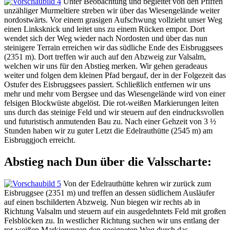
Unter Beobachtung und begleitet von den Pfiffen
unzähliger Murmeltiere streben wir über das Wiesengelände weiter
nordostwärts. Vor einem grasigen Aufschwung vollzieht unser Weg
einen Linksknick und leitet uns zu einem Rücken empor. Dort
wendet sich der Weg wieder nach Nordosten und über das nun
steinigere Terrain erreichen wir das südliche Ende des Eisbruggsees
(2351 m). Dort treffen wir auch auf den Abzweig zur Valsalm,
welchen wir uns für den Abstieg merken. Wir gehen geradeaus
weiter und folgen dem kleinen Pfad bergauf, der in der Folgezeit das
Ostufer des Eisbruggsees passiert. Schließlich entfernen wir uns
mehr und mehr vom Bergsee und das Wiesengelände wird von einer
felsigen Blockwüste abgelöst. Die rot-weißen Markierungen leiten
uns durch das steinige Feld und wir steuern auf den eindrucksvollen
und futuristisch anmutenden Bau zu. Nach einer Gehzeit von 3 ½
Stunden haben wir zu guter Letzt die Edelrauthütte (2545 m) am
Eisbruggjoch erreicht.
Abstieg nach Dun über die Valsscharte:
Von der Edelrauthütte kehren wir zurück zum
Eisbruggsee (2351 m) und treffen an dessen südlichem Ausläufer
auf einen bschilderten Abzweig. Nun biegen wir rechts ab in
Richtung Valsalm und steuern auf ein ausgedehntets Feld mit großen
Felsblöcken zu. In westlicher Richtung suchen wir uns entlang der
rot-weißen Markierungen den geeigneten Weg durch das