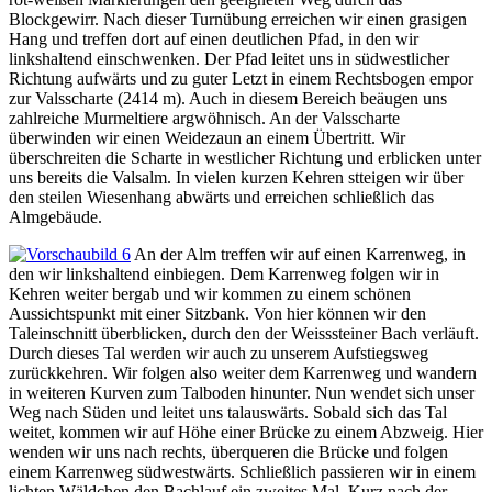
Blockgewirr. Nach dieser Turnübung erreichen wir einen grasigen
Hang und treffen dort auf einen deutlichen Pfad, in den wir
linkshaltend einschwenken. Der Pfad leitet uns in südwestlicher
Richtung aufwärts und zu guter Letzt in einem Rechtsbogen empor
zur Valsscharte (2414 m). Auch in diesem Bereich beäugen uns
zahlreiche Murmeltiere argwöhnisch. An der Valsscharte
überwinden wir einen Weidezaun an einem Übertritt. Wir
überschreiten die Scharte in westlicher Richtung und erblicken unter
uns bereits die Valsalm. In vielen kurzen Kehren stteigen wir über
den steilen Wiesenhang abwärts und erreichen schließlich das
Almgebäude.
An der Alm treffen wir auf einen Karrenweg, in
den wir linkshaltend einbiegen. Dem Karrenweg folgen wir in
Kehren weiter bergab und wir kommen zu einem schönen
Aussichtspunkt mit einer Sitzbank. Von hier können wir den
Taleinschnitt überblicken, durch den der Weisssteiner Bach verläuft.
Durch dieses Tal werden wir auch zu unserem Aufstiegsweg
zurückkehren. Wir folgen also weiter dem Karrenweg und wandern
in weiteren Kurven zum Talboden hinunter. Nun wendet sich unser
Weg nach Süden und leitet uns talauswärts. Sobald sich das Tal
weitet, kommen wir auf Höhe einer Brücke zu einem Abzweig. Hier
wenden wir uns nach rechts, überqueren die Brücke und folgen
einem Karrenweg südwestwärts. Schließlich passieren wir in einem
lichten Wäldchen den Bachlauf ein zweites Mal. Kurz nach der