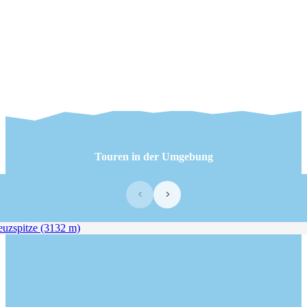
Touren in der Umgebung
‹
›
zspitze (3132 m)