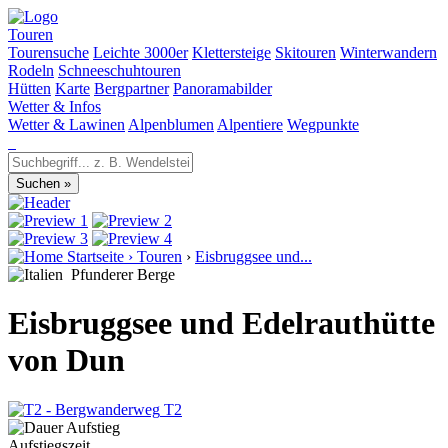
Touren
Tourensuche
Leichte 3000er
Klettersteige
Skitouren
Winterwandern
Rodeln
Schneeschuhtouren
Hütten
Karte
Bergpartner
Panoramabilder
Wetter & Infos
Wetter & Lawinen
Alpenblumen
Alpentiere
Wegpunkte
Startseite
›
Touren
›
Eisbruggsee und...
Pfunderer Berge
Eisbruggsee und Edelrauthütte
von Dun
T2
Aufstiegszeit