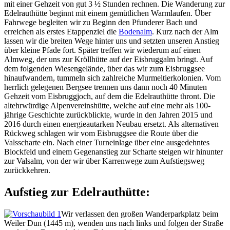
mit einer Gehzeit von gut 3 ½ Stunden rechnen. Die Wanderung zur
Edelrauthütte beginnt mit einem gemütlichen Warmlaufen. Über
Fahrwege begleiten wir zu Beginn den Pfunderer Bach und
erreichen als erstes Etappenziel die
Bodenalm
. Kurz nach der Alm
lassen wir die breiten Wege hinter uns und setzten unseren Anstieg
über kleine Pfade fort. Später treffen wir wiederum auf einen
Almweg, der uns zur Kröllhütte auf der Eisbruggalm bringt. Auf
dem folgenden Wiesengelände, über das wir zum Eisbruggsee
hinaufwandern, tummeln sich zahlreiche Murmeltierkolonien. Vom
herrlich gelegenen Bergsee trennen uns dann noch 40 Minuten
Gehzeit vom Eisbruggjoch, auf dem die Edelrauthütte thront. Die
altehrwürdige Alpenvereinshütte, welche auf eine mehr als 100-
jährige Geschichte zurückblickte, wurde in den Jahren 2015 und
2016 durch einen energieautarken Neubau ersetzt. Als alternativen
Rückweg schlagen wir vom Eisbruggsee die Route über die
Valsscharte ein. Nach einer Turneinlage über eine ausgedehntes
Blockfeld und einem Gegenanstieg zur Scharte steigen wir hinunter
zur Valsalm, von der wir über Karrenwege zum Aufstiegsweg
zurückkehren.
Aufstieg zur Edelrauthütte:
Wir verlassen den großen Wanderparkplatz beim
Weiler Dun (1445 m), wenden uns nach links und folgen der Straße