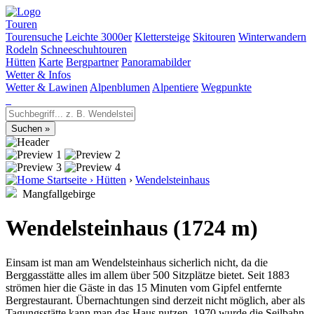
Touren
Tourensuche
Leichte 3000er
Klettersteige
Skitouren
Winterwandern
Rodeln
Schneeschuhtouren
Hütten
Karte
Bergpartner
Panoramabilder
Wetter & Infos
Wetter & Lawinen
Alpenblumen
Alpentiere
Wegpunkte
Startseite
›
Hütten
›
Wendelsteinhaus
Mangfallgebirge
Wendelsteinhaus (1724 m)
Einsam ist man am Wendelsteinhaus sicherlich nicht, da die
Berggasstätte alles im allem über 500 Sitzplätze bietet. Seit 1883
strömen hier die Gäste in das 15 Minuten vom Gipfel entfernte
Bergrestaurant. Übernachtungen sind derzeit nicht möglich, aber als
Tagungsstätte kann man das Haus nutzen. 1970 wurde die Seilbahn