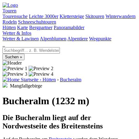
Touren
Tourensuche
Leichte 3000er
Klettersteige
Skitouren
Winterwandern
Rodeln
Schneeschuhtouren
Hütten
Karte
Bergpartner
Panoramabilder
Wetter & Infos
Wetter & Lawinen
Alpenblumen
Alpentiere
Wegpunkte
Startseite
›
Hütten
›
Bucheralm
Mangfallgebirge
Bucheralm (1232 m)
Die Bucheralm liegt auf der
Nordwestseite des Breitensteins