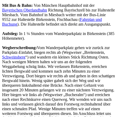
Mit Bus & Bahn:
Von München Hauptbahnhof mit der
Bayerischen Oberlandbahn
Richtung Bayrischzell bis zur Haltestelle
Miesbach. Vom Bahnhof in Miesbach weiter mit der Bus-Linie
9552 zur Haltestelle Birkenstein, Fischbachau (
Fahrplan und
Buchung
). Die Haltestelle befindet sich direkt am Ausgangspunkt.
Aufstieg:
In 1 ¼ Stunden vom Wanderparkplatz in Birkenstein (385
Höhenmeter).
Wegberschreibung:
Vom Wanderparkplatz gehen wir zurück zur
Parkplatz-Einfahrt, biegen rechts ab (Wegweiser „Breitenstein,
Schweinsberg
“) und wandern ein kleines Stück Richttung Osten.
Nach wenigen Metern halten wir uns an der folgenden
Weggabelung schräg links. Wir verlassen Birkenstein, erreichen
lichten Bergwald und kommen nach zehn Minuten zu einer
Verzweigung. Dort biegen wir rechts ab und gehen in den schattigen
Bergwald hinein. Wenig später gabelt sich der Weg und wir
überqueren linkshaltend eine Brücke. Nach einer Gehzeit von
insgesamt 20 Minuten gelangen wir zu einer nächsten Verzweigung.
Hier biegen wir links ab (Wegweiser „Bucheralm
“) und erreichen
nach einer Rechtskurve einen Querweg. Wir wenden wir uns nach
links und verlassen gleich darauf den Forstweg rechtshaltend über
einen schmalen Pfad. Wenige Minuten treffen wir auf einen
weiteren Forstweg und überqueren diesen. Im Anschluss leitet uns