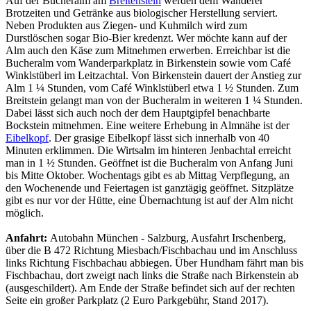
Auf der Bucheralm am
Breitenstein
werden dem Wanderer
Brotzeiten und Getränke aus biologischer Herstellung serviert.
Neben Produkten aus Ziegen- und Kuhmilch wird zum
Durstlöschen sogar Bio-Bier kredenzt. Wer möchte kann auf der
Alm auch den Käse zum Mitnehmen erwerben. Erreichbar ist die
Bucheralm vom Wanderparkplatz in Birkenstein sowie vom Café
Winklstüberl im Leitzachtal. Von Birkenstein dauert der Anstieg zur
Alm 1 ¼ Stunden, vom Café Winklstüberl etwa 1 ½ Stunden. Zum
Breitstein gelangt man von der Bucheralm in weiteren 1 ¼ Stunden.
Dabei lässt sich auch noch der dem Hauptgipfel benachbarte
Bockstein mitnehmen. Eine weitere Erhebung in Almnähe ist der
Eibelkopf
. Der grasige Eibelkopf lässt sich innerhalb von 40
Minuten erklimmen. Die Wirtsalm im hinteren Jenbachtal erreicht
man in 1 ½ Stunden. Geöffnet ist die Bucheralm von Anfang Juni
bis Mitte Oktober. Wochentags gibt es ab Mittag Verpflegung, an
den Wochenende und Feiertagen ist ganztägig geöffnet. Sitzplätze
gibt es nur vor der Hütte, eine Übernachtung ist auf der Alm nicht
möglich.
Anfahrt:
Autobahn München - Salzburg, Ausfahrt Irschenberg,
über die B 472 Richtung Miesbach/Fischbachau und im Anschluss
links Richtung Fischbachau abbiegen. Über Hundham fährt man bis
Fischbachau, dort zweigt nach links die Straße nach Birkenstein ab
(ausgeschildert). Am Ende der Straße befindet sich auf der rechten
Seite ein großer Parkplatz (2 Euro Parkgebühr, Stand 2017).