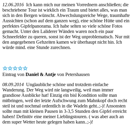
12.06.2016
Ich kann mich nur meinen Vorrednern anschließen; die
beschriebene Tour ist wirklich ein Traum und bietet alles, was man
sich in den Bergen wünscht. Abwechslungsreiche Wege, traumhafte
Aussichten (schon auf dem ganzen weg), eine schöne Hütte und ein
perfektes Gipfelpanorama. Ich habe selten so viele schöne Fotos
gemacht. Unter den Laliderer Wänden waren noch ein paar
Schneefelder zu queren, sonst ist der Weg unproblematisch. Nur mit
den angegebenen Gehzeiten kamen wir überhaupt nicht hin. Ich
würde mind. eine Stunde zurechnen.
☆☆☆☆☆
Eintrag von
Daniel & Antje
von Petershausen
08.09.2014
Unglaubliche schöne und trotzdem einfache
Wanderung. Der Weg wird nie langweilig, weil man immer
grandiose Ausblicke hat! Einzig ein bisl Kondition sollte man
mitbringen, weil der letzte Aufschwung zum Mahnkopf doch recht
steil ist und nochmal ordentlich in die Wadeln geht..;-)! Ansonsten
sollte man mit kleinen Pausen in 3-3,5 Stunden den Gipfel erreicht
haben! Definitiv eine meiner Lieblingstouren. ( was aber auch an
dem super Wetter heute gelegen haben kann..;-)!