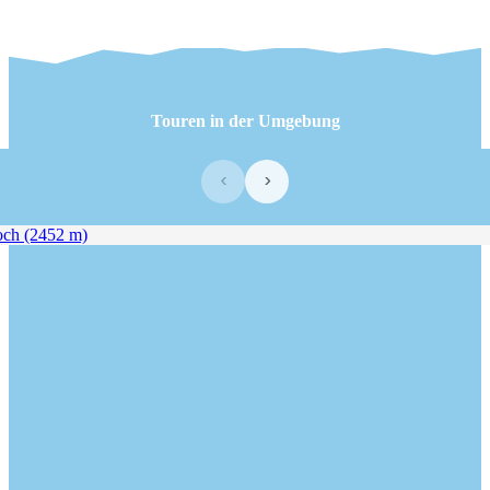
Touren in der Umgebung
‹
›
h (2452 m)