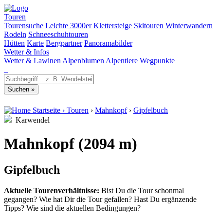
Touren
Tourensuche
Leichte 3000er
Klettersteige
Skitouren
Winterwandern
Rodeln
Schneeschuhtouren
Hütten
Karte
Bergpartner
Panoramabilder
Wetter & Infos
Wetter & Lawinen
Alpenblumen
Alpentiere
Wegpunkte
Startseite
›
Touren
›
Mahnkopf
›
Gipfelbuch
Karwendel
Mahnkopf (2094 m)
Gipfelbuch
Aktuelle Tourenverhältnisse:
Bist Du die Tour schonmal
gegangen? Wie hat Dir die Tour gefallen? Hast Du ergänzende
Tipps? Wie sind die aktuellen Bedingungen?