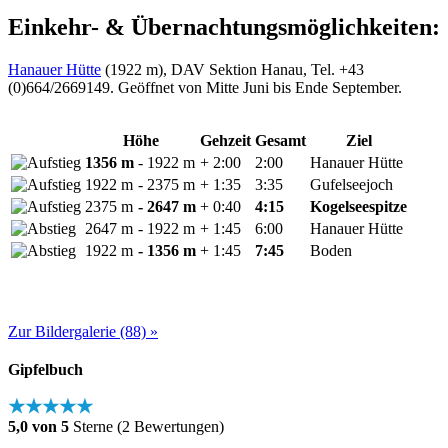
Einkehr- & Übernachtungsmöglichkeiten:
Hanauer Hütte
(1922 m), DAV Sektion Hanau, Tel. +43
(0)664/2669149. Geöffnet von Mitte Juni bis Ende September.
Höhe
Gehzeit
Gesamt
Ziel
1356 m
- 1922 m
+ 2:00
2:00
Hanauer Hütte
1922 m
- 2375 m
+ 1:35
3:35
Gufelseejoch
2375 m
- 2647 m
+ 0:40
4:15
Kogelseespitze
2647 m
- 1922 m
+ 1:45
6:00
Hanauer Hütte
1922 m
- 1356 m
+ 1:45
7:45
Boden
Zur Bildergalerie (88) »
Gipfelbuch
★★★★★
5,0 von 5
Sterne (2 Bewertungen)