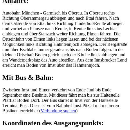
Anfahrt:
Autobahn München - Garmisch bis Oberau. In Oberau rechts
Richtung Oberammergau abbiegen und nach Ettal fahren. Nach
dem Ortsende von Ettal links Richtung Linderhof/Reutte abbiegen
und vorbei am Plansee nach Reutte, in Reutte links ins Lechtal
einbiegen und über Stanzach weiter Richtung Elmen fahren. Die
Ortseinfahrt von Elmen links liegen lassen und bei der nächsten
Möglichkeit links Richtung Hahntennjoch abbiegen. Der Bergstraße
nun über Bschlabs immer geradeaus bis nach Boden folgen. In der
kleinen Ortschaft Boden gleich nach der Kirche links abbiegen und
am Wanderparkplatz das Auto abstellen. Aus dem Innsbrucker Land
erreicht man Boden von Imst über das Hahntennjoch.
Mit Bus & Bahn:
Zwischen Imst und Elmen verkehrt von Ende Juni bis Ende
September eine Buslinie. Mit dieser fährt man bis zur Haltestelle
Pfafflar Boden Dorf. Der Bus startet in Imst von der Haltestelle
Terminal Post. Diese ist vom Bahnhof Imst-Pitztal mit mehreren
Buslinen erreichbar (
Verbindung suchen
).
Koordinaten des Ausgangspunkts: