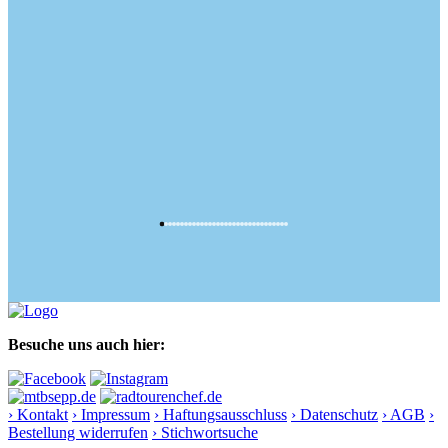
Besuche uns auch hier:
› Kontakt
› Impressum
› Haftungsausschluss
› Datenschutz
› AGB
›
Bestellung widerrufen
› Stichwortsuche