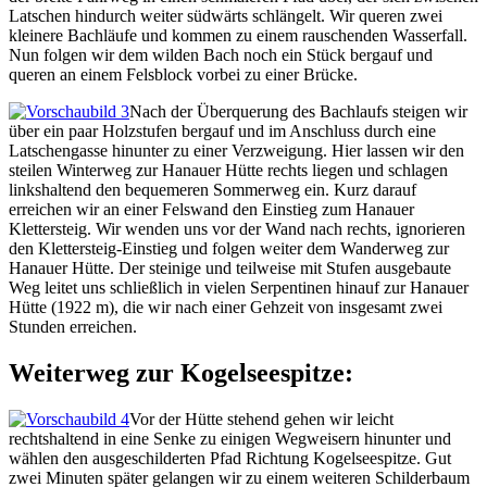
Latschen hindurch weiter südwärts schlängelt. Wir queren zwei
kleinere Bachläufe und kommen zu einem rauschenden Wasserfall.
Nun folgen wir dem wilden Bach noch ein Stück bergauf und
queren an einem Felsblock vorbei zu einer Brücke.
Nach der Überquerung des Bachlaufs steigen wir
über ein paar Holzstufen bergauf und im Anschluss durch eine
Latschengasse hinunter zu einer Verzweigung. Hier lassen wir den
steilen Winterweg zur Hanauer Hütte rechts liegen und schlagen
linkshaltend den bequemeren Sommerweg ein. Kurz darauf
erreichen wir an einer Felswand den Einstieg zum Hanauer
Klettersteig. Wir wenden uns vor der Wand nach rechts, ignorieren
den Klettersteig-Einstieg und folgen weiter dem Wanderweg zur
Hanauer Hütte. Der steinige und teilweise mit Stufen ausgebaute
Weg leitet uns schließlich in vielen Serpentinen hinauf zur Hanauer
Hütte (1922 m), die wir nach einer Gehzeit von insgesamt zwei
Stunden erreichen.
Weiterweg zur Kogelseespitze:
Vor der Hütte stehend gehen wir leicht
rechtshaltend in eine Senke zu einigen Wegweisern hinunter und
wählen den ausgeschilderten Pfad Richtung Kogelseespitze. Gut
zwei Minuten später gelangen wir zu einem weiteren Schilderbaum