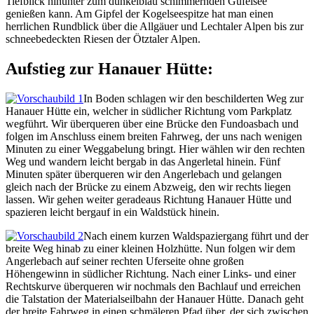
Tiefblick hinunter zum dunkelblau schimmernden Gufelsee
genießen kann. Am Gipfel der Kogelseespitze hat man einen
herrlichen Rundblick über die Allgäuer und Lechtaler Alpen bis zur
schneebedeckten Riesen der Ötztaler Alpen.
Aufstieg zur Hanauer Hütte:
In Boden schlagen wir den beschilderten Weg zur
Hanauer Hütte ein, welcher in südlicher Richtung vom Parkplatz
wegführt. Wir überqueren über eine Brücke den Fundoasbach und
folgen im Anschluss einem breiten Fahrweg, der uns nach wenigen
Minuten zu einer Weggabelung bringt. Hier wählen wir den rechten
Weg und wandern leicht bergab in das Angerletal hinein. Fünf
Minuten später überqueren wir den Angerlebach und gelangen
gleich nach der Brücke zu einem Abzweig, den wir rechts liegen
lassen. Wir gehen weiter geradeaus Richtung Hanauer Hütte und
spazieren leicht bergauf in ein Waldstück hinein.
Nach einem kurzen Waldspaziergang führt und der
breite Weg hinab zu einer kleinen Holzhütte. Nun folgen wir dem
Angerlebach auf seiner rechten Uferseite ohne großen
Höhengewinn in südlicher Richtung. Nach einer Links- und einer
Rechtskurve überqueren wir nochmals den Bachlauf und erreichen
die Talstation der Materialseilbahn der Hanauer Hütte. Danach geht
der breite Fahrweg in einen schmäleren Pfad über, der sich zwischen