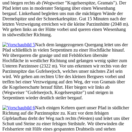
und biegen rechts ab (Wegweiser "Kogelseespitze, Gramais"). Der
Pfad leitet uns in moderater Steigung über einen Wiesenhang
bergauf. Linkerhand begleiten uns nun die mächtigen Wände der
Dremelspitze und der Schneekarlespitze. Gut 15 Minuten nach der
letzten Verzweigung erreichen wir die kleine Parzinnhütte (2048 m).
Wir gehen links an der Hütte vorbei und queren einen Wiesenhang
in südwestlicher Richtung.
Nach dem langgezogenen Quergang leitet uns der
Pfad schließlich in vielen Serpentinen zu einer Hochfläche hinauf.
Wir überqueren die grasige und mit Felsblöcken übersäte
Hochfläche in westlicher Richtung und gelangen wenig später zum
Unteren Parzinnsee (2322 m). Vor uns erkennen wir rechts von der
Parzinnspitze das Gufelseejoch, welches unser nächstes Ziel sein
wird. Wir gehen am rechten Ufer des kleinen Bergsees vorbei und
treffen bei einer Verzweigung auf den Weg, der von Gramais über
die Kogelseescharte herauf führt. Hier biegen wir links ab
(Wegweiser "Gufelseejoch, Kogelseespitze") und steigen in
Serpentinen wieder deutlich steiler bergauf.
Nach einigen Kehren quert unser Pfad in südlicher
Richtung auf die Parzinnspitze zu. Kurz vor dem felsigen
Gipfelaufbau dreht der Weg nach rechts (Westen) und leitet uns über
Schutt und Steine zu einer felsigen Steilstufe. Wir überwinden die
Felsbarriere mit Hilfe eines gespannten Drahtseils und stehen