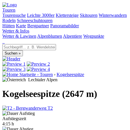
Touren
Tourensuche
Leichte 3000er
Klettersteige
Skitouren
Winterwandern
Rodeln
Schneeschuhtouren
Hütten
Karte
Bergpartner
Panoramabilder
Wetter & Infos
Wetter & Lawinen
Alpenblumen
Alpentiere
Wegpunkte
Startseite
›
Touren
›
Kogelseespitze
Lechtaler Alpen
Kogelseespitze (2647 m)
T2
Aufstiegszeit
4:15 h