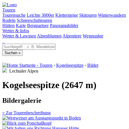
Touren
Tourensuche
Leichte 3000er
Klettersteige
Skitouren
Winterwandern
Rodeln
Schneeschuhtouren
Hütten
Karte
Bergpartner
Panoramabilder
Wetter & Infos
Wetter & Lawinen
Alpenblumen
Alpentiere
Wegpunkte
Startseite
›
Touren
›
Kogelseespitze
›
Bilder
Lechtaler Alpen
Kogelseespitze (2647 m)
Bildergalerie
« Zur Tourenbeschreibung