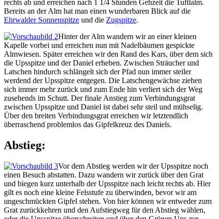
rechts ab und erreichen nach 1 1/4 Stunden Gehzeit die Tuftlalm.
Bereits an der Alm hat man einen wunderbaren Blick auf die
Ehrwalder Sonnenspitze
und die
Zugspitze
.
Hinter der Alm wandern wir an einer kleinen
Kapelle vorbei und erreichen nun mit Nadelbäumen gespickte
Almwiesen. Später erreichen wir den Rand des Kars, über dem sich
die Upsspitze und der Daniel erheben. Zwischen Sträucher und
Latschen hindurch schlängelt sich der Pfad nun immer steiler
werdend der Upsspitze entgegen. Die Latschengewächse ziehen
sich immer mehr zurück und zum Ende hin verliert sich der Weg
zusehends im Schutt. Der finale Anstieg zum Verbindungsgrat
zwischen Upsspitze und Daniel ist dabei sehr steil und mühselig.
Über den breiten Verbindungsgrat erreichen wir letztendlich
überraschend problemlos das Gipfelkreuz des Daniels.
Abstieg:
Vor dem Abstieg werden wir der Upsspitze noch
einen Besuch abstatten. Dazu wandern wir zurück über den Grat
und biegen kurz unterhalb der Upsspitze nach leicht rechts ab. Hier
gilt es noch eine kleine Felsstufe zu überwinden, bevor wir am
ungeschmückten Gipfel stehen. Von hier können wir entweder zum
Grat zurückkehren und den Aufstiegweg für den Abstieg wählen,
oder die Upsspitze überschreiten und über den Grünen Ups zur