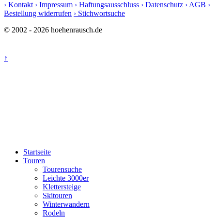
› Kontakt
› Impressum
› Haftungsausschluss
› Datenschutz
› AGB
›
Bestellung widerrufen
› Stichwortsuche
© 2002 - 2026 hoehenrausch.de
↑
Startseite
Touren
Tourensuche
Leichte 3000er
Klettersteige
Skitouren
Winterwandern
Rodeln