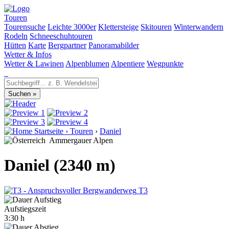
Touren
Tourensuche
Leichte 3000er
Klettersteige
Skitouren
Winterwandern
Rodeln
Schneeschuhtouren
Hütten
Karte
Bergpartner
Panoramabilder
Wetter & Infos
Wetter & Lawinen
Alpenblumen
Alpentiere
Wegpunkte
Startseite
›
Touren
›
Daniel
Ammergauer Alpen
Daniel (2340 m)
T3
Aufstiegszeit
3:30 h