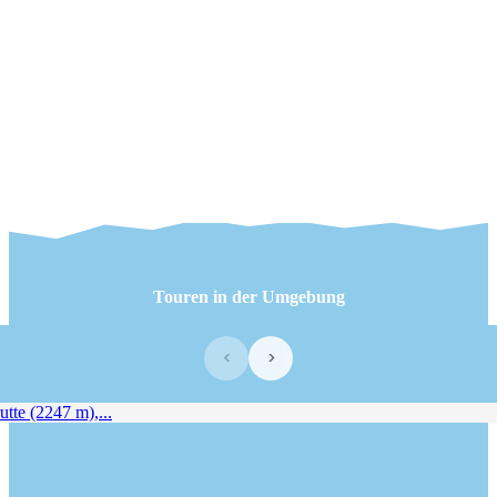
Touren in der Umgebung
‹
›
e (2247 m),...