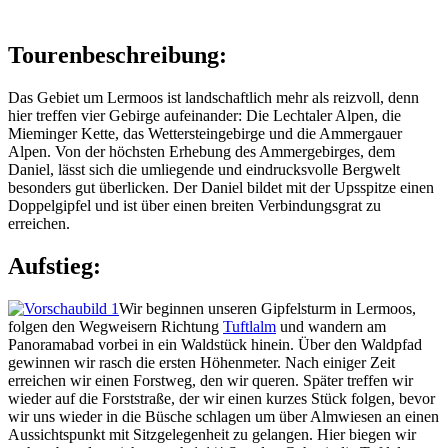
Tourenbeschreibung:
Das Gebiet um Lermoos ist landschaftlich mehr als reizvoll, denn
hier treffen vier Gebirge aufeinander: Die Lechtaler Alpen, die
Mieminger Kette, das Wettersteingebirge und die Ammergauer
Alpen. Von der höchsten Erhebung des Ammergebirges, dem
Daniel, lässt sich die umliegende und eindrucksvolle Bergwelt
besonders gut überlicken. Der Daniel bildet mit der Upsspitze einen
Doppelgipfel und ist über einen breiten Verbindungsgrat zu
erreichen.
Aufstieg:
Wir beginnen unseren Gipfelsturm in Lermoos,
folgen den Wegweisern Richtung
Tuftlalm
und wandern am
Panoramabad vorbei in ein Waldstück hinein. Über den Waldpfad
gewinnen wir rasch die ersten Höhenmeter. Nach einiger Zeit
erreichen wir einen Forstweg, den wir queren. Später treffen wir
wieder auf die Forststraße, der wir einen kurzes Stück folgen, bevor
wir uns wieder in die Büsche schlagen um über Almwiesen an einen
Aussichtspunkt mit Sitzgelegenheit zu gelangen. Hier biegen wir