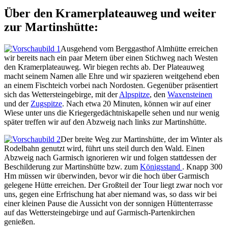
Über den Kramerplateauweg und weiter
zur Martinshütte:
Ausgehend vom Berggasthof Almhütte erreichen
wir bereits nach ein paar Metern über einen Stichweg nach Westen
den Kramerplateauweg. Wir biegen rechts ab. Der Plateauweg
macht seinem Namen alle Ehre und wir spazieren weitgehend eben
an einem Fischteich vorbei nach Nordosten. Gegenüber präsentiert
sich das Wettersteingebirge, mit der
Alpspitze
, den
Waxensteinen
und der
Zugspitze
. Nach etwa 20 Minuten, können wir auf einer
Wiese unter uns die Kriegergedächtniskapelle sehen und nur wenig
später treffen wir auf den Abzweig nach links zur Martinshütte.
Der breite Weg zur Martinshütte, der im Winter als
Rodelbahn genutzt wird, führt uns steil durch den Wald. Einen
Abzweig nach Garmisch ignorieren wir und folgen stattdessen der
Beschilderung zur Martinshütte bzw. zum
Königsstand
. Knapp 300
Hm müssen wir überwinden, bevor wir die hoch über Garmisch
gelegene Hütte erreichen. Der Großteil der Tour liegt zwar noch vor
uns, gegen eine Erfrischung hat aber niemand was, so dass wir bei
einer kleinen Pause die Aussicht von der sonnigen Hüttenterrasse
auf das Wettersteingebirge und auf Garmisch-Partenkirchen
genießen.