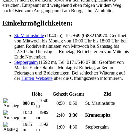
erreichen. Entspannt und weitgehend eben folgen wir dem Weg
nach Osten zum Ausgangspunkt am Berggasthof Almhütte.
Einkehrmöglichkeiten:
St. Martinshütte
(1040 m), Tel. +49 (0)8821/4970. Geöffnet
von Mittwoch bis Montag von 10:00 Uhr bis 18:00 Uhr, bei
guten Rodelverhältnissen von Mittwoch bis Samstag bis
22:30 Uhr. Dienstag ist Ruhetag. Betriebsferien von Mitte bis
Ende November.
Stepbergalm
(1592 m), Tel. 0171/546 07 88. Geöffnet von
Mai bis Ende Oktober. Montag ist Ruhetag, außer an
Feiertagen und Brückentagen. Bei schlechter Witterung auf
der
Hütten-Webseite
über die Öffnungszeiten informieren.
Höhe
Gehzeit
Gesamt
Ziel
- 1040
800 m
+ 0:50
0:50
St. Martinshütte
m
1040
- 1985
+ 2:40
3:30
Kramerspitz
m
m
1985
- 1592
+ 1:00
4:30
Stepbergalm
m
m