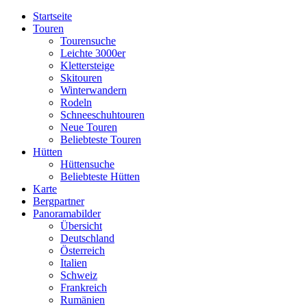
Startseite
Touren
Tourensuche
Leichte 3000er
Klettersteige
Skitouren
Winterwandern
Rodeln
Schneeschuhtouren
Neue Touren
Beliebteste Touren
Hütten
Hüttensuche
Beliebteste Hütten
Karte
Bergpartner
Panoramabilder
Übersicht
Deutschland
Österreich
Italien
Schweiz
Frankreich
Rumänien