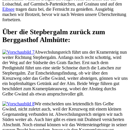
Loisachtal, auf Garmisch-Partenkirchen, auf Grainau und auf den
Eibsee
tragen dazu bei, die Fernsicht zu genießen. Ausgiebig
machen wir Brotzeit, bevor wir nach Westen unsere Überschreitung
fortsetzen.
Über die Stepbergalm zurück zum
Berggasthof Almhütte:
Abwechslungsreich führt uns der Kramersteig nun
weiter Richtung Stepbergalm. Anfangs noch recht schottrig, wird
der Weg auf der Südseite des Grats flacher. Erst nach dem
Predigtstuhl führt uns eine steile Schneise durch die Latschen zur
Stepbergalm. Zur Entscheidungsfindung, ob wir über den
Kreuzweg oder das Gelbe Gwänd, weiter absteigen, gönnen wir uns
ein hopfenhaltiges Getränk auf der Alm. Beide Wege führen gut
beschildert zum Kramerplateauweg, wobei der Abstieg durchs
Gelbe Gwänd als etwas anspruchsvoller gilt.
Wir entscheiden uns letztendlich fürs Gelbe
Gwänd, nicht zuletzt auch, weil der Kreuzweg mit einem kleinen
Gegenanstieg verbunden ist. Abwechslungsreich steigen wir nach
Süden weiter ab. Auch hier gibt es einen mit Drahtseil versicherten
Abschnitt. Noch einmal können wir das Wettersteingebirge in seiner
ganzen Pracht bewundern, bevor wir den Kramerplateauweg