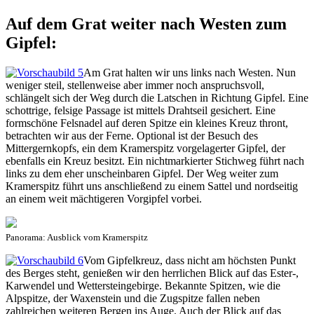
Auf dem Grat weiter nach Westen zum
Gipfel:
Am Grat halten wir uns links nach Westen. Nun
weniger steil, stellenweise aber immer noch anspruchsvoll,
schlängelt sich der Weg durch die Latschen in Richtung Gipfel. Eine
schottrige, felsige Passage ist mittels Drahtseil gesichert. Eine
formschöne Felsnadel auf deren Spitze ein kleines Kreuz thront,
betrachten wir aus der Ferne. Optional ist der Besuch des
Mittergernkopfs, ein dem Kramerspitz vorgelagerter Gipfel, der
ebenfalls ein Kreuz besitzt. Ein nichtmarkierter Stichweg führt nach
links zu dem eher unscheinbaren Gipfel. Der Weg weiter zum
Kramerspitz führt uns anschließend zu einem Sattel und nordseitig
an einem weit mächtigeren Vorgipfel vorbei.
Panorama: Ausblick vom Kramerspitz
Vom Gipfelkreuz, dass nicht am höchsten Punkt
des Berges steht, genießen wir den herrlichen Blick auf das Ester-,
Karwendel und Wettersteingebirge. Bekannte Spitzen, wie die
Alpspitze, der Waxenstein und die Zugspitze fallen neben
zahlreichen weiteren Bergen ins Auge. Auch der Blick auf das