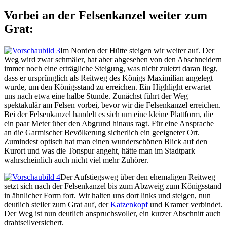
Vorbei an der Felsenkanzel weiter zum
Grat:
Im Norden der Hütte steigen wir weiter auf. Der
Weg wird zwar schmäler, hat aber abgesehen von den Abschneidern
immer noch eine erträgliche Steigung, was nicht zuletzt daran liegt,
dass er ursprünglich als Reitweg des Königs Maximilian angelegt
wurde, um den Königsstand zu erreichen. Ein Highlight erwartet
uns nach etwa eine halbe Stunde. Zunächst führt der Weg
spektakulär am Felsen vorbei, bevor wir die Felsenkanzel erreichen.
Bei der Felsenkanzel handelt es sich um eine kleine Plattform, die
ein paar Meter über den Abgrund hinaus ragt. Für eine Ansprache
an die Garmischer Bevölkerung sicherlich ein geeigneter Ort.
Zumindest optisch hat man einen wunderschönen Blick auf den
Kurort und was die Tonspur angeht, hätte man im Stadtpark
wahrscheinlich auch nicht viel mehr Zuhörer.
Der Aufstiegsweg über den ehemaligen Reitweg
setzt sich nach der Felsenkanzel bis zum Abzweig zum Königsstand
in ähnlicher Form fort. Wir halten uns dort links und steigen, nun
deutlich steiler zum Grat auf, der
Katzenkopf
und Kramer verbindet.
Der Weg ist nun deutlich anspruchsvoller, ein kurzer Abschnitt auch
drahtseilversichert.