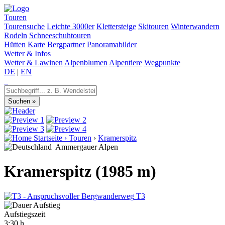
Touren
Tourensuche
Leichte 3000er
Klettersteige
Skitouren
Winterwandern
Rodeln
Schneeschuhtouren
Hütten
Karte
Bergpartner
Panoramabilder
Wetter & Infos
Wetter & Lawinen
Alpenblumen
Alpentiere
Wegpunkte
DE
|
EN
Startseite
›
Touren
›
Kramerspitz
Ammergauer Alpen
Kramerspitz (1985 m)
T3
Aufstiegszeit
3:30 h