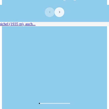
‹
›
chel (1935 m), auch...