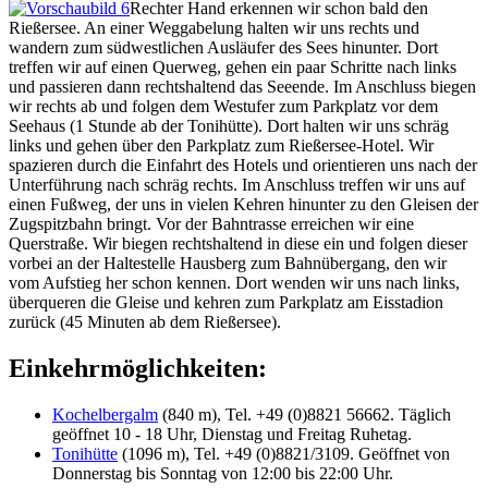
Rechter Hand erkennen wir schon bald den
Rießersee. An einer Weggabelung halten wir uns rechts und
wandern zum südwestlichen Ausläufer des Sees hinunter. Dort
treffen wir auf einen Querweg, gehen ein paar Schritte nach links
und passieren dann rechtshaltend das Seeende. Im Anschluss biegen
wir rechts ab und folgen dem Westufer zum Parkplatz vor dem
Seehaus (1 Stunde ab der Tonihütte). Dort halten wir uns schräg
links und gehen über den Parkplatz zum Rießersee-Hotel. Wir
spazieren durch die Einfahrt des Hotels und orientieren uns nach der
Unterführung nach schräg rechts. Im Anschluss treffen wir uns auf
einen Fußweg, der uns in vielen Kehren hinunter zu den Gleisen der
Zugspitzbahn bringt. Vor der Bahntrasse erreichen wir eine
Querstraße. Wir biegen rechtshaltend in diese ein und folgen dieser
vorbei an der Haltestelle Hausberg zum Bahnübergang, den wir
vom Aufstieg her schon kennen. Dort wenden wir uns nach links,
überqueren die Gleise und kehren zum Parkplatz am Eisstadion
zurück (45 Minuten ab dem Rießersee).
Einkehrmöglichkeiten:
Kochelbergalm
(840 m), Tel. +49 (0)8821 56662. Täglich
geöffnet 10 - 18 Uhr, Dienstag und Freitag Ruhetag.
Tonihütte
(1096 m), Tel. +49 (0)8821/3109. Geöffnet von
Donnerstag bis Sonntag von 12:00 bis 22:00 Uhr.