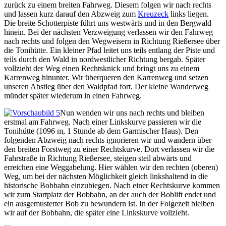
zurück zu einem breiten Fahrweg. Diesem folgen wir nach rechts
und lassen kurz darauf den Abzweig zum
Kreuzeck
links liegen.
Die breite Schotterpiste führt uns westwärts und in den Bergwald
hinein. Bei der nächsten Verzweigung verlassen wir den Fahrweg
nach rechts und folgen den Wegweisern in Richtung Rießersee über
die Tonihütte. Ein kleiner Pfad leitet uns teils entlang der Piste und
teils durch den Wald in nordwestlicher Richtung bergab. Später
vollzieht der Weg einen Rechtsknick und bringt uns zu einem
Karrenweg hinunter. Wir überqueren den Karrenweg und setzen
unseren Abstieg über den Waldpfad fort. Der kleine Wanderweg
mündet später wiederum in einen Fahrweg.
Nun wenden wir uns nach rechts und bleiben
erstmal am Fahrweg. Nach einer Linkskurve passieren wir die
Tonihütte (1096 m, 1 Stunde ab dem Garmischer Haus). Den
folgenden Abzweig nach rechts ignorieren wir und wandern über
den breiten Forstweg zu einer Rechtskurve. Dort verlassen wir die
Fahrstraße in Richtung Rießersee, steigen steil abwärts und
erreichen eine Weggabelung. Hier wählen wir den rechten (oberen)
Weg, um bei der nächsten Möglichkeit gleich linkshaltend in die
historische Bobbahn einzubiegen. Nach einer Rechtskurve kommen
wir zum Startplatz der Bobbahn, an der auch der Boblift endet und
ein ausgemusterter Bob zu bewundern ist. In der Folgezeit bleiben
wir auf der Bobbahn, die später eine Linkskurve vollzieht.