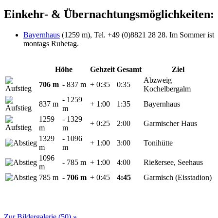
Einkehr- & Übernachtungsmöglichkeiten:
Bayernhaus
(1259 m), Tel. +49 (0)8821 28 28. Im Sommer ist
montags Ruhetag.
Höhe
Gehzeit
Gesamt
Ziel
Abzweig
706 m
- 837 m
+ 0:35
0:35
Kochelbergalm
- 1259
837 m
+ 1:00
1:35
Bayernhaus
m
1259
- 1329
+ 0:25
2:00
Garmischer Haus
m
m
1329
- 1096
+ 1:00
3:00
Tonihütte
m
m
1096
- 785 m
+ 1:00
4:00
Rießersee, Seehaus
m
785 m
- 706 m
+ 0:45
4:45
Garmisch (Eisstadion)
Zur Bildergalerie (50) »