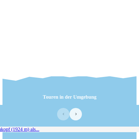
Touren in der Umgebung
‹
›
opf (1924 m) als...