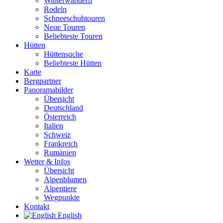
Winterwandern
Rodeln
Schneeschuhtouren
Neue Touren
Beliebteste Touren
Hütten
Hüttensuche
Beliebteste Hütten
Karte
Bergpartner
Panoramabilder
Übersicht
Deutschland
Österreich
Italien
Schweiz
Frankreich
Rumänien
Wetter & Infos
Übersicht
Alpenblumen
Alpentiere
Wegpunkte
Kontakt
English