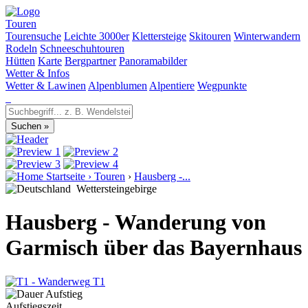
Touren
Tourensuche
Leichte 3000er
Klettersteige
Skitouren
Winterwandern
Rodeln
Schneeschuhtouren
Hütten
Karte
Bergpartner
Panoramabilder
Wetter & Infos
Wetter & Lawinen
Alpenblumen
Alpentiere
Wegpunkte
Startseite
›
Touren
›
Hausberg -...
Wettersteingebirge
Hausberg - Wanderung von
Garmisch über das Bayernhaus
T1
Aufstiegszeit