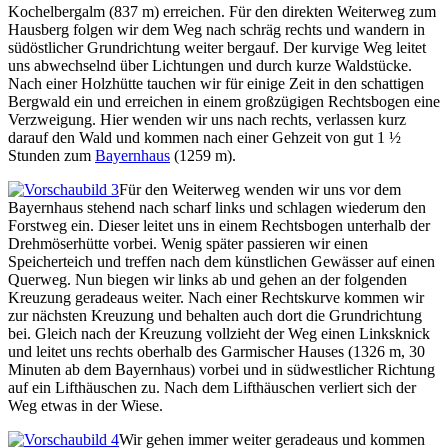
Kochelbergalm (837 m) erreichen. Für den direkten Weiterweg zum
Hausberg folgen wir dem Weg nach schräg rechts und wandern in
südöstlicher Grundrichtung weiter bergauf. Der kurvige Weg leitet
uns abwechselnd über Lichtungen und durch kurze Waldstücke.
Nach einer Holzhütte tauchen wir für einige Zeit in den schattigen
Bergwald ein und erreichen in einem großzügigen Rechtsbogen eine
Verzweigung. Hier wenden wir uns nach rechts, verlassen kurz
darauf den Wald und kommen nach einer Gehzeit von gut 1 ½
Stunden zum
Bayernhaus
(1259 m).
Für den Weiterweg wenden wir uns vor dem
Bayernhaus stehend nach scharf links und schlagen wiederum den
Forstweg ein. Dieser leitet uns in einem Rechtsbogen unterhalb der
Drehmöserhütte vorbei. Wenig später passieren wir einen
Speicherteich und treffen nach dem künstlichen Gewässer auf einen
Querweg. Nun biegen wir links ab und gehen an der folgenden
Kreuzung geradeaus weiter. Nach einer Rechtskurve kommen wir
zur nächsten Kreuzung und behalten auch dort die Grundrichtung
bei. Gleich nach der Kreuzung vollzieht der Weg einen Linksknick
und leitet uns rechts oberhalb des Garmischer Hauses (1326 m, 30
Minuten ab dem Bayernhaus) vorbei und in südwestlicher Richtung
auf ein Lifthäuschen zu. Nach dem Lifthäuschen verliert sich der
Weg etwas in der Wiese.
Wir gehen immer weiter geradeaus und kommen