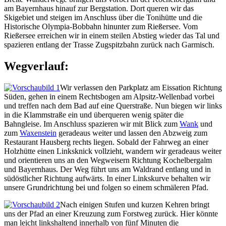
am Bayernhaus hinauf zur Bergstation. Dort queren wir das
Skigebiet und steigen im Anschluss über die Tonihütte und die
Historische Olympia-Bobbahn hinunter zum Rießersee. Vom
Rießersee erreichen wir in einem steilen Abstieg wieder das Tal und
spazieren entlang der Trasse Zugspitzbahn zurück nach Garmisch.
Wegverlauf:
Wir verlassen den Parkplatz am Eissation Richtung
Süden, gehen in einem Rechtsbogen am Alpsitz-Wellenbad vorbei
und treffen nach dem Bad auf eine Querstraße. Nun biegen wir links
in die Klammstraße ein und überqueren wenig später die
Bahngleise. Im Anschluss spazieren wir mit Blick zum
Wank
und
zum
Waxenstein
geradeaus weiter und lassen den Abzweig zum
Restaurant Hausberg rechts liegen. Sobald der Fahrweg an einer
Holzhütte einen Linksknick vollzieht, wandern wir geradeaus weiter
und orientieren uns an den Wegweisern Richtung Kochelbergalm
und Bayernhaus. Der Weg führt uns am Waldrand entlang und in
südöstlicher Richtung aufwärts. In einer Linkskurve behalten wir
unsere Grundrichtung bei und folgen so einem schmäleren Pfad.
Nach einigen Stufen und kurzen Kehren bringt
uns der Pfad an einer Kreuzung zum Forstweg zurück. Hier könnte
man leicht linkshaltend innerhalb von fünf Minuten die