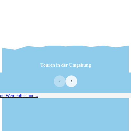
Touren in der Umgebung
‹
›
e Werdenfels und...