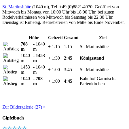
St. Martinshütte
(1040 m), Tel. +49 (0)8821/4970. Geöffnet von
Mittwoch bis Montag von 10:00 Uhr bis 18:00 Uhr, bei guten
Rodelverhältnissen von Mittwoch bis Samstag bis 22:30 Uhr.
Dienstag ist Ruhetag. Betriebsferien von Mitte bis Ende November.
Höhe
Gehzeit
Gesamt
Ziel
708
- 1040
+ 1:15
1:15
St. Martinshütte
m
m
1040
- 1453
+ 1:30
2:45
Königsstand
m
m
1453
- 1040
+ 1:00
3:45
St. Martinshütte
m
m
1040
- 708
Bahnhof Garmisch-
+ 1:00
4:45
m
m
Partenkirchen
Zur Bildergalerie (27) »
Gipfelbuch
☆☆☆☆☆