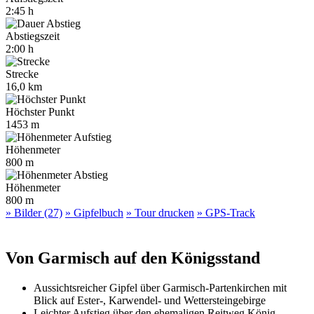
2:45 h
Abstiegszeit
2:00 h
Strecke
16,0 km
Höchster Punkt
1453 m
Höhenmeter
800 m
Höhenmeter
800 m
» Bilder (27)
» Gipfelbuch
» Tour drucken
» GPS-Track
Von Garmisch auf den Königsstand
Aussichtsreicher Gipfel über Garmisch-Partenkirchen mit
Blick auf Ester-, Karwendel- und Wettersteingebirge
Leichter Aufstieg über den ehemaligen Reitweg König