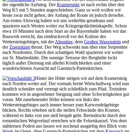
der eigentliche Aufstieg. Der
Kramerspitz
ist nach rechts über den
Weg K5 mit 5 Stunden angeschrieben. Ganz so weit wollen wir
heute zwar nicht gehen, der Anfang der Route ist jedoch derselbe.
Am ersten Abzweig halten wir uns weiterhin geradeaus und
spazieren nach Westen weiter zur Kriegergedächtniskapelle. Schon
etwa 10 Minuten nach dem Start an der Bayernhalle haben wir das
Bauwerk erreicht, das eindrucksvoll vor der Kulisse des
Wettersteingebirges, mit der
Alpspitze
, dem
Großen Waxenstein
und
der
Zugspitzen
thront. Der Weg schwenkt nun über eine Serpentine
nach Nordosten. Durch den schattigen Wald spazieren wir weiter
zur St. Martinshütte. Die sonnige Terrasse der Berghütte lockt
täglich außer Dienstag mit allerlei Köstlichkeiten und einer
wunderschönen Aussicht auf Garmisch-Partenkirchen.
Hinter der Hütte steigen wir auf dem Kramersteig
nach Norden weiter auf. Der vormals breite Wirtschaftweg wird nun
deutlich schmäler und verengt sich schließlich zum Pfad. Trotzdem
kommen wir in angenehmer Steigung und ohne Schwierigkeiten gut
voran. Mit zunehmender Höhe können wir links des
Wettersteingebirges auch immer besser zum Karwendelgebirge
blicken. Rechts erheben sich die steilen Felswände des Kramer,
während es links von uns steil bergab geht. Beeindruckt durch den
romantischen Wegverlauf erreichen wir die Felsenkanzel. Von dem
stählernen Podest aus lassen wir nochmal ausgiebig den Blick vom
Wank
im Osten, über Garmisch-Partenkirchen mit dem
Kreuzeck
im