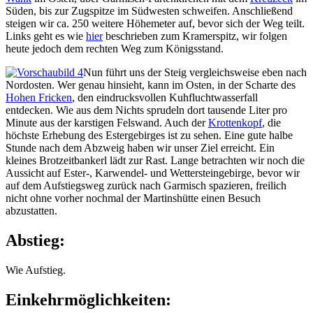
Süden, bis zur Zugspitze im Südwesten schweifen. Anschließend
steigen wir ca. 250 weitere Höhemeter auf, bevor sich der Weg teilt.
Links geht es wie
hier
beschrieben zum Kramerspitz, wir folgen
heute jedoch dem rechten Weg zum Königsstand.
Nun führt uns der Steig vergleichsweise eben nach
Nordosten. Wer genau hinsieht, kann im Osten, in der Scharte des
Hohen Fricken
, den eindrucksvollen Kuhfluchtwasserfall
entdecken. Wie aus dem Nichts sprudeln dort tausende Liter pro
Minute aus der karstigen Felswand. Auch der
Krottenkopf
, die
höchste Erhebung des Estergebirges ist zu sehen. Eine gute halbe
Stunde nach dem Abzweig haben wir unser Ziel erreicht. Ein
kleines Brotzeitbankerl lädt zur Rast. Lange betrachten wir noch die
Aussicht auf Ester-, Karwendel- und Wettersteingebirge, bevor wir
auf dem Aufstiegsweg zurück nach Garmisch spazieren, freilich
nicht ohne vorher nochmal der Martinshütte einen Besuch
abzustatten.
Abstieg:
Wie Aufstieg.
Einkehrmöglichkeiten: