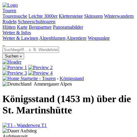
Touren
Tourensuche
Leichte 3000er
Klettersteige
Skitouren
Winterwandern
Rodeln
Schneeschuhtouren
Hütten
Karte
Bergpartner
Panoramabilder
Wetter & Infos
Wetter & Lawinen
Alpenblumen
Alpentiere
Wegpunkte
Startseite
›
Touren
›
Königsstand
Ammergauer Alpen
Königsstand (1453 m) über die
St. Martinshütte
T1
Aufstiegszeit