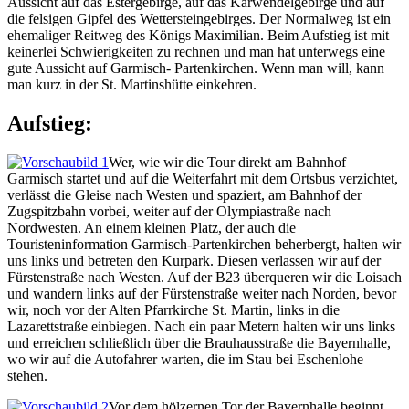
Aussicht auf das Estergebirge, auf das Karwendelgebirge und auf
die felsigen Gipfel des Wettersteingebirges. Der Normalweg ist ein
ehemaliger Reitweg des Königs Maximilian. Beim Aufstieg ist mit
keinerlei Schwierigkeiten zu rechnen und man hat unterwegs eine
gute Aussicht auf Garmisch- Partenkirchen. Wenn man will, kann
man kurz in der St. Martinshütte einkehren.
Aufstieg:
Wer, wie wir die Tour direkt am Bahnhof
Garmisch startet und auf die Weiterfahrt mit dem Ortsbus verzichtet,
verlässt die Gleise nach Westen und spaziert, am Bahnhof der
Zugspitzbahn vorbei, weiter auf der Olympiastraße nach
Nordwesten. An einem kleinen Platz, der auch die
Touristeninformation Garmisch-Partenkirchen beherbergt, halten wir
uns links und betreten den Kurpark. Diesen verlassen wir auf der
Fürstenstraße nach Westen. Auf der B23 überqueren wir die Loisach
und wandern links auf der Fürstenstraße weiter nach Norden, bevor
wir, noch vor der Alten Pfarrkirche St. Martin, links in die
Lazarettstraße einbiegen. Nach ein paar Metern halten wir uns links
und erreichen schließlich über die Brauhausstraße die Bayernhalle,
wo wir auf die Autofahrer warten, die im Stau bei Eschenlohe
stehen.
Vor dem hölzernen Tor der Bayernhalle beginnt