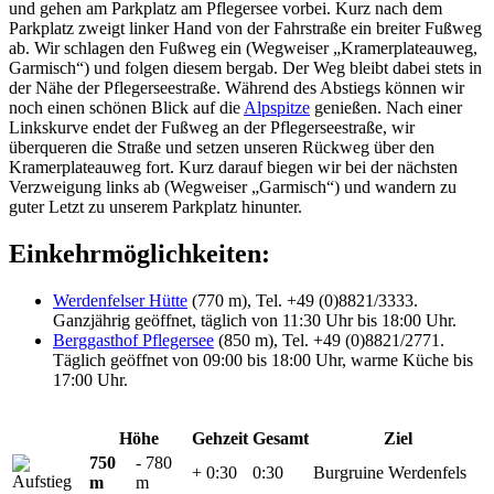
und gehen am Parkplatz am Pflegersee vorbei. Kurz nach dem
Parkplatz zweigt linker Hand von der Fahrstraße ein breiter Fußweg
ab. Wir schlagen den Fußweg ein (Wegweiser „Kramerplateauweg,
Garmisch“) und folgen diesem bergab. Der Weg bleibt dabei stets in
der Nähe der Pflegerseestraße. Während des Abstiegs können wir
noch einen schönen Blick auf die
Alpspitze
genießen. Nach einer
Linkskurve endet der Fußweg an der Pflegerseestraße, wir
überqueren die Straße und setzen unseren Rückweg über den
Kramerplateauweg fort. Kurz darauf biegen wir bei der nächsten
Verzweigung links ab (Wegweiser „Garmisch“) und wandern zu
guter Letzt zu unserem Parkplatz hinunter.
Einkehrmöglichkeiten:
Werdenfelser Hütte
(770 m), Tel. +49 (0)8821/3333.
Ganzjährig geöffnet, täglich von 11:30 Uhr bis 18:00 Uhr.
Berggasthof Pflegersee
(850 m), Tel. +49 (0)8821/2771.
Täglich geöffnet von 09:00 bis 18:00 Uhr, warme Küche bis
17:00 Uhr.
Höhe
Gehzeit
Gesamt
Ziel
750
- 780
+ 0:30
0:30
Burgruine Werdenfels
m
m