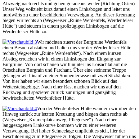
Abzweig nach rechts und gehen geradeaus weiter (Richtung Osten).
Unser Weg vollzieht kurz darauf einen Linksbogen und leitet uns
nordwärts zu einer beschilderten Verzweigung. An dieser Kreuzung
biegen wir rechts ab (Wegweiser „Ruine Werdenfels, Werdenfelser
Hütte“) und steuern in einem großzügigen Linksbogen auf die
Werdenfelser Hütte zu.
Wir möchten zuerst der Burgruine Werdenfels
einen Besuch abstatten und halten uns vor der Werdenfelser Hütte
rechts (Wegweiser „Ruine Werdenfels“). Nach einem kurzen
Abstieg erreichen wir in einem Linksbogen den Eingang zur
Burgruine. Von dort schauen wir hinunter ins Loisachtal auf die
Ortschaften Burgrain und Farchant. Über eine steinerne Treppe
gelangen wir hinauf zu einer Sonnenterrasse mit zwei Sitzbänken.
Von hier haben wir einen besonders schönen Blick auf das
Wettersteingebirge. Nach einer Rast machen wir uns auf den
Rückweg und spazieren zurück zur urigen und ganzjährig
bewirtschafteten Werdenfelser Hütte.
Von der Werdenfelser Hütte wandern wir über den
Hinweg zurück zur letzten Kreuzung und biegen dann rechts ab
(Wegweiser „Kramerplateauweg, Pflegersee“). Nach einer
langgezogenen Linkskurve kommen wir zu einer weiteren
Verzweigung. Bei hoher Schneelage empfiehlt es sich, hier der
Beschilderung zum Pflegersee zu folgen. Die Wegweiser führen uns