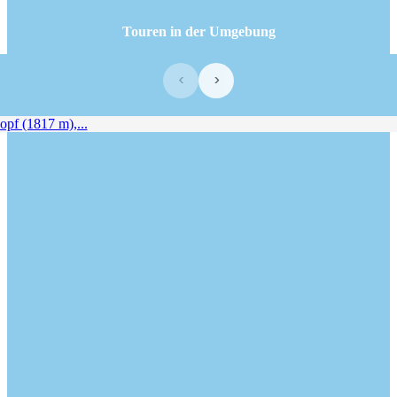
Touren in der Umgebung
‹
›
f (1817 m),...