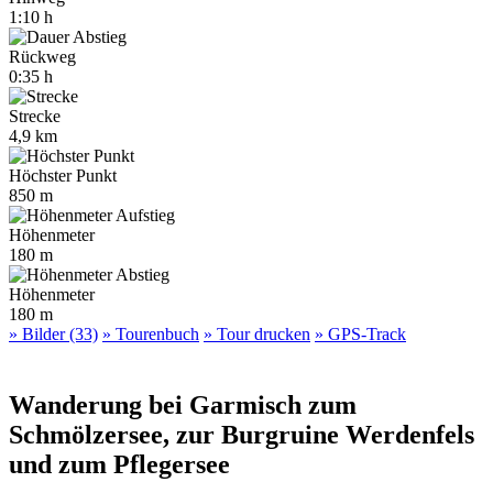
1:10 h
Rückweg
0:35 h
Strecke
4,9 km
Höchster Punkt
850 m
Höhenmeter
180 m
Höhenmeter
180 m
» Bilder (33)
» Tourenbuch
» Tour drucken
» GPS-Track
Wanderung bei Garmisch zum
Schmölzersee, zur Burgruine Werdenfels
und zum Pflegersee