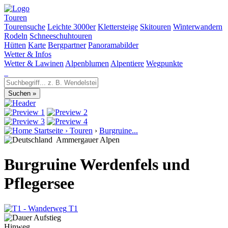
Touren
Tourensuche
Leichte 3000er
Klettersteige
Skitouren
Winterwandern
Rodeln
Schneeschuhtouren
Hütten
Karte
Bergpartner
Panoramabilder
Wetter & Infos
Wetter & Lawinen
Alpenblumen
Alpentiere
Wegpunkte
Startseite
›
Touren
›
Burgruine...
Ammergauer Alpen
Burgruine Werdenfels und
Pflegersee
T1
Hinweg