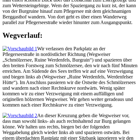
zum Wettersteingebirge. Wem der Spaziergang zu kurz ist, der kann
von der Burgruine hinauf zum Pflegersee mit dem gleichnamigen
Berggasthof wandern. Von dort geht es über einen Wanderweg
parallel zur Pflegerseestraße wieder hinunter zum Ausgangspunkt.
Wegverlauf:
Wir verlassen den Parkplatz an der
Pflegerseestraße in nordöstlicher Richtung (Wegweiser
„Schmölzersee, Ruine Werdenfels, Burgrain“) und spazieren über
den breiten Forstweg zum Schmölzersee, den wir nach fünf Minuten
erreichen. Am Südende des Sees treffen wir auf eine Verzweigung
und biegen links ab (Wegweiser „Ruine Werdenfels, Werdenfelser
Hütte“). Im Anschluss passieren wir die Ostseite des Schmölzersees
und wandern nach einer Rechtskurve nordwärts. Wenig später
kommen wir zu einer Verzweigung mit einem auffälligen und
originellen hölzernen Wegweiser. Wir gehen weiter geradeaus und
kommen nach einer Rechtskurve zu einer Verzweigung.
An dieser Kreuzung geben die Wegweiser vor,
dass man sowohl links- als auch rechtshaltend zur Burg gelangen
könne. Wir halten uns rechts, biegen bei der folgenden
Weggabelung gleich wieder links ab und spazieren ostwärts. Bei
einem überdachten Rastplatz mit einer Sitzbank ignorieren wir den