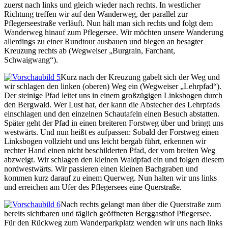
zuerst nach links und gleich wieder nach rechts. In westlicher
Richtung treffen wir auf den Wanderweg, der parallel zur
Pflegerseestraße verläuft. Nun hält man sich rechts und folgt dem
Wanderweg hinauf zum Pflegersee. Wir möchten unsere Wanderung
allerdings zu einer Rundtour ausbauen und biegen an besagter
Kreuzung rechts ab (Wegweiser „Burgrain, Farchant,
Schwaigwang“).
Kurz nach der Kreuzung gabelt sich der Weg und
wir schlagen den linken (oberen) Weg ein (Wegweiser „Lehrpfad“).
Der steinige Pfad leitet uns in einem großzügigen Linksbogen durch
den Bergwald. Wer Lust hat, der kann die Abstecher des Lehrpfads
einschlagen und den einzelnen Schautafeln einen Besuch abstatten.
Später geht der Pfad in einen breiteren Forstweg über und bringt uns
westwärts. Und nun heißt es aufpassen: Sobald der Forstweg einen
Linksbogen vollzieht und uns leicht bergab führt, erkennen wir
rechter Hand einen nicht beschilderten Pfad, der vom breiten Weg
abzweigt. Wir schlagen den kleinen Waldpfad ein und folgen diesem
nordwestwärts. Wir passieren einen kleinen Bachgraben und
kommen kurz darauf zu einem Querweg. Nun halten wir uns links
und erreichen am Ufer des Pflegersees eine Querstraße.
Nach rechts gelangt man über die Querstraße zum
bereits sichtbaren und täglich geöffneten Berggasthof Pflegersee.
Für den Rückweg zum Wanderparkplatz wenden wir uns nach links