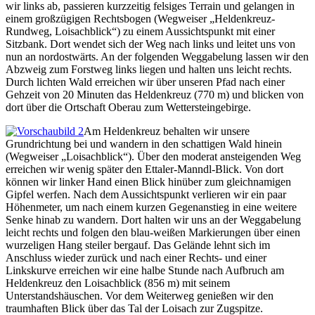
wir links ab, passieren kurzzeitig felsiges Terrain und gelangen in
einem großzügigen Rechtsbogen (Wegweiser „Heldenkreuz-
Rundweg, Loisachblick“) zu einem Aussichtspunkt mit einer
Sitzbank. Dort wendet sich der Weg nach links und leitet uns von
nun an nordostwärts. An der folgenden Weggabelung lassen wir den
Abzweig zum Forstweg links liegen und halten uns leicht rechts.
Durch lichten Wald erreichen wir über unseren Pfad nach einer
Gehzeit von 20 Minuten das Heldenkreuz (770 m) und blicken von
dort über die Ortschaft Oberau zum Wettersteingebirge.
Am Heldenkreuz behalten wir unsere
Grundrichtung bei und wandern in den schattigen Wald hinein
(Wegweiser „Loisachblick“). Über den moderat ansteigenden Weg
erreichen wir wenig später den Ettaler-Manndl-Blick. Von dort
können wir linker Hand einen Blick hinüber zum gleichnamigen
Gipfel werfen. Nach dem Aussichtspunkt verlieren wir ein paar
Höhenmeter, um nach einem kurzen Gegenanstieg in eine weitere
Senke hinab zu wandern. Dort halten wir uns an der Weggabelung
leicht rechts und folgen den blau-weißen Markierungen über einen
wurzeligen Hang steiler bergauf. Das Gelände lehnt sich im
Anschluss wieder zurück und nach einer Rechts- und einer
Linkskurve erreichen wir eine halbe Stunde nach Aufbruch am
Heldenkreuz den Loisachblick (856 m) mit seinem
Unterstandshäuschen. Vor dem Weiterweg genießen wir den
traumhaften Blick über das Tal der Loisach zur Zugspitze.