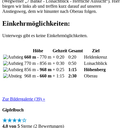
(Wegweiser „7 Bänke - Loisachblick - Herrliche Aussicht“). Hier
biegen wir links ab und treffen kurz darauf auf unseren
Anstiegsweg, dem wir hinunter nach Oberau folgen.
Einkehrmöglichkeiten:
Unterwegs gibt es keine Einkehrmöglichkeiten.
Höhe
Gehzeit
Gesamt
Ziel
660 m
- 770 m
+ 0:20
0:20
Heldenkreuz
770 m
- 856 m
+ 0:30
0:50
Loisachblick
856 m
- 968 m
+ 0:25
1:15
Höhenberg
968 m
- 660 m
+ 1:15
2:30
Oberau
Zur Bildergalerie (39) »
Gipfelbuch
★★★★☆
4,0 von 5
Sterne (2 Bewertungen)