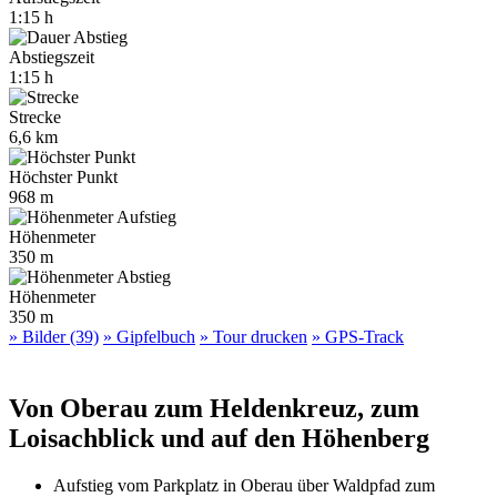
1:15 h
Abstiegszeit
1:15 h
Strecke
6,6 km
Höchster Punkt
968 m
Höhenmeter
350 m
Höhenmeter
350 m
» Bilder (39)
» Gipfelbuch
» Tour drucken
» GPS-Track
Von Oberau zum Heldenkreuz, zum
Loisachblick und auf den Höhenberg
Aufstieg vom Parkplatz in Oberau über Waldpfad zum