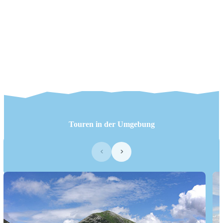
Touren in der Umgebung
‹
›