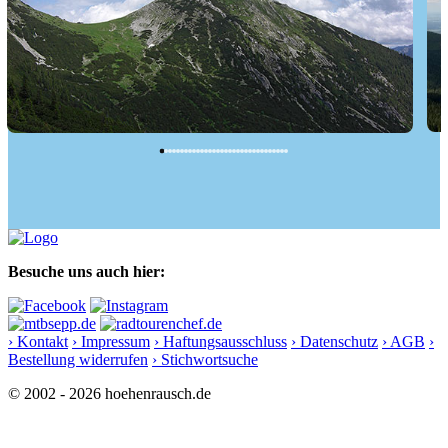
E
Krottenkopf (2086 m) von...
Besuche uns auch hier:
› Kontakt
› Impressum
› Haftungsausschluss
› Datenschutz
› AGB
›
Bestellung widerrufen
› Stichwortsuche
© 2002 - 2026 hoehenrausch.de