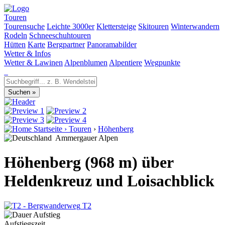
Touren
Tourensuche
Leichte 3000er
Klettersteige
Skitouren
Winterwandern
Rodeln
Schneeschuhtouren
Hütten
Karte
Bergpartner
Panoramabilder
Wetter & Infos
Wetter & Lawinen
Alpenblumen
Alpentiere
Wegpunkte
Startseite
›
Touren
›
Höhenberg
Ammergauer Alpen
Höhenberg (968 m) über
Heldenkreuz und Loisachblick
T2
Aufstiegszeit