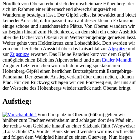
Nördlich von Oberau erhebt sich der unscheinbare Höhenberg, der
sich im Rahmen einer überraschend abwechslungsreichen
Wanderung besteigen lässt. Der Gipfel selbst ist bewaldet und bietet
keinerlei Aussicht, dafür passiert man auf dieser kleinen Exkursion
einige schöne und aussichtsreiche Plätze. Von Oberau wandern wir
zu Beginn hinauf zum Heldenkreuz, an dem sich ein erster Ausblick
über die Dächer von Oberau zum Wettersteingebirge genießen lässt.
Weiter gehts vom Heldenkreuz zum Loisachblick. Dort werden wir
von einer herrlichen Aussicht über das Loisachtal zur
Alpspitze
und
zur
Zugspitze
erwartet. Das Kleine Paradies kurz vor dem Gipfel
ermöglicht einen Blick ins Alpenvorland und zum
Ettaler Manndl
.
Zu guter Letzt erreichen wir nach dem wenig spektakulären
Höhenberg-Gipfel einen herrlichen Brotzeitplatz mit Estergebirgs-
Panorama. Der gesamte Anstieg verläuft über einen netten, kleinen
Pfad. Für den Rückweg schlagen wir den Forstweg ein, der uns auf
der Westseite des Höhenbergs wieder zurück nach Oberau bringt.
Aufstieg:
Vom Parkplatz in Oberau (660 m) gehen wir
hinüber zum Trachtenvereinsheim und schlagen dort den Pfad ein,
der rechts vom Gebäude hinauf zu einer Sitzbank führt (Wegweiser
„Loisachblick“). Vor der Bank stehend wenden wir uns nach rechts
und folgen dem Waldpfad hinauf zu einem Querweg. Nun biegen