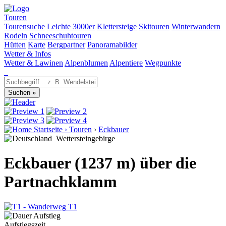
Touren
Tourensuche
Leichte 3000er
Klettersteige
Skitouren
Winterwandern
Rodeln
Schneeschuhtouren
Hütten
Karte
Bergpartner
Panoramabilder
Wetter & Infos
Wetter & Lawinen
Alpenblumen
Alpentiere
Wegpunkte
Startseite
›
Touren
›
Eckbauer
Wettersteingebirge
Eckbauer (1237 m) über die
Partnachklamm
T1
Aufstiegszeit