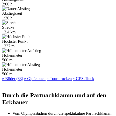
2:00 h
Abstiegszeit
1:30 h
Strecke
12,4 km
Höchster Punkt
1237 m
Höhenmeter
500 m
Höhenmeter
500 m
» Bilder (33)
» Gipfelbuch
» Tour drucken
» GPS-Track
Durch die Partnachklamm und auf den
Eckbauer
Vom Olympiastadion durch die spektakuläre Partnachklamm