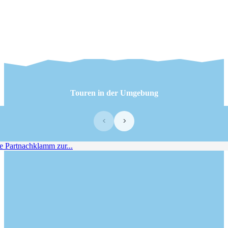
Touren in der Umgebung
‹
›
Partnachklamm zur...