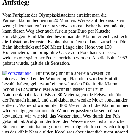
Aufstieg:
Vom Parkplatz des Olympiaskistadions erreicht man die
Partnachklamm bequem in 20 Minuten. Wer es auf der ansonsten
wenig interessanten Teerstraße etwas romantischer haben möchte,
kann diesen Weg aber auch für ein paar Euro per Kutsche
zurücklegen. Fünf Minuten bevor man die Klamm erreicht, ist rechts
die Talstation der ersten Kabinenbahn Deutschlands zu sehen. Die
Bahn überbrückt auf 520 Meter Länge eine Höhe von 150
Höhenmetern, und bringt ihre Gäste zum Forsthaus Graseck,
welches wir später per Pedes erreichen werden. Als die Bahn 1953
gebaut wurde, galt sie als Sensation.
Für uns beginnt nun aber ein wesentlich
interessanterer Teil der Wanderung. Nachdem wir den Eintritt
bezahlt haben, geht es auf einem schmalen Pfad in die Klamm.
Schon 1912 wurde dieser Abschnitt unserer Tour zum
Naturdenkmal erklärt. Bis zu 80 Meter ragen die Felswände über
der Partnach hinauf, und sind dabei nur wenige Meter voneinander
entfernt. Während wir auf den 800 Metern durch die Klamm immer
wieder entgegen kommende Wanderer passieren lassen müssen,
bewundern wir, wie sich das Wasser einen Weg durch den Fels
gebahnt hat. Aufgrund der tosenden Wassermassen ist an manchen
Stellen eine Unterhaltung nur schwer möglich. Immer wieder tropft
uns das kühle Nass auf den Kopf, was aber eigentlich nicht störend