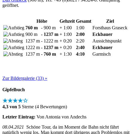
geöffnet.
Höhe
Gehzeit
Gesamt
Ziel
760 m
- 900 m
+ 1:00
1:00
Forsthaus Graseck
900 m
- 1237 m
+ 1:00
2:00
Eckbauer
1237 m
- 1222 m
+ 0:20
2:20
Aussichtspunkt
1222 m
- 1237 m
+ 0:20
2:40
Eckbauer
1237 m
- 760 m
+ 1:30
4:10
Garmisch
Zur Bildergalerie (33) »
Gipfelbuch
★★★★☆
4,3 von 5
Sterne (4 Bewertungen)
Letzter Eintrag:
Von Antonia von Andechs
08.04.2021
Schöne Tour, da im Moment die Bahn nicht fährt
natürlich wenig los. Man kommt dort übrigens auch Problemlos mit