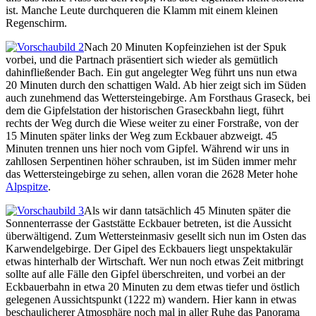
ist. Manche Leute durchqueren die Klamm mit einem kleinen
Regenschirm.
Nach 20 Minuten Kopfeinziehen ist der Spuk
vorbei, und die Partnach präsentiert sich wieder als gemütlich
dahinfließender Bach. Ein gut angelegter Weg führt uns nun etwa
20 Minuten durch den schattigen Wald. Ab hier zeigt sich im Süden
auch zunehmend das Wettersteingebirge. Am Forsthaus Graseck, bei
dem die Gipfelstation der historischen Graseckbahn liegt, führt
rechts der Weg durch die Wiese weiter zu einer Forstraße, von der
15 Minuten später links der Weg zum Eckbauer abzweigt. 45
Minuten trennen uns hier noch vom Gipfel. Während wir uns in
zahllosen Serpentinen höher schrauben, ist im Süden immer mehr
das Wettersteingebirge zu sehen, allen voran die 2628 Meter hohe
Alpspitze
.
Als wir dann tatsächlich 45 Minuten später die
Sonnenterrasse der Gaststätte Eckbauer betreten, ist die Aussicht
überwältigend. Zum Wettersteinmasiv gesellt sich nun im Osten das
Karwendelgebirge. Der Gipel des Eckbauers liegt unspektakulär
etwas hinterhalb der Wirtschaft. Wer nun noch etwas Zeit mitbringt
sollte auf alle Fälle den Gipfel überschreiten, und vorbei an der
Eckbauerbahn in etwa 20 Minuten zu dem etwas tiefer und östlich
gelegenen Aussichtspunkt (1222 m) wandern. Hier kann in etwas
beschaulicherer Atmosphäre noch mal in aller Ruhe das Panorama