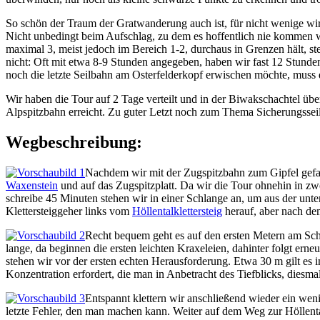
So schön der Traum der Gratwanderung auch ist, für nicht wenige wir
Nicht unbedingt beim Aufschlag, zu dem es hoffentlich nie kommen wi
maximal 3, meist jedoch im Bereich 1-2, durchaus in Grenzen hält, st
nicht: Oft mit etwa 8-9 Stunden angegeben, haben wir fast 12 Stunde
noch die letzte Seilbahn am Osterfelderkopf erwischen möchte, muss d
Wir haben die Tour auf 2 Tage verteilt und in der Biwakschachtel über
Alpspitzbahn erreicht. Zu guter Letzt noch zum Thema Sicherungssei
Wegbeschreibung:
Nachdem wir mit der Zugspitzbahn zum Gipfel gefah
Waxenstein
und auf das Zugspitzplatt. Da wir die Tour ohnehin in zwe
schreibe 45 Minuten stehen wir in einer Schlange an, um aus der unt
Klettersteiggeher links vom
Höllentalklettersteig
herauf, aber nach de
Recht bequem geht es auf den ersten Metern am Schi
lange, da beginnen die ersten leichten Kraxeleien, dahinter folgt ern
stehen wir vor der ersten echten Herausforderung. Etwa 30 m gilt es i
Konzentration erfordert, die man in Anbetracht des Tiefblicks, diesmal
Entspannt klettern wir anschließend wieder ein weni
letzte Fehler, den man machen kann. Weiter auf dem Weg zur Höllentals