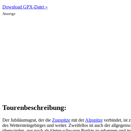
Download GPX-Datei »
Anzeige
Tourenbeschreibung:
Der Jubiläumsgrat, der die
Zugspitze
mit der
Alpspitze
verbindet, ist 
des Wettersteingebirges und weiter. Zweifellos ist auch der allgegenw
überwinden, nur noch als kleine schwarze Punkte zu erkennen und tr