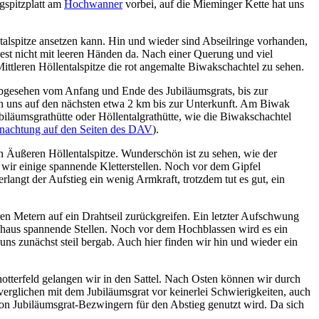
ugspitzplatt am
Hochwanner
vorbei, auf die Mieminger Kette hat uns
talspitze ansetzen kann. Hin und wieder sind Abseilringe vorhanden,
dest nicht mit leeren Händen da. Nach einer Querung und viel
Mittleren Höllentalspitze die rot angemalte Biwakschachtel zu sehen.
, abgesehen vom Anfang und Ende des Jubiläumsgrats, bis zur
ten uns auf den nächsten etwa 2 km bis zur Unterkunft. Am Biwak
iläumsgrathütte oder Höllentalgrathütte, wie die Biwakschachtel
rnachtung auf den Seiten des DAV
).
n Äußeren Höllentalspitze. Wunderschön ist zu sehen, wie der
 wir einige spannende Kletterstellen. Noch vor dem Gipfel
rlangt der Aufstieg ein wenig Armkraft, trotzdem tut es gut, ein
teren Metern auf ein Drahtseil zurückgreifen. Ein letzter Aufschwung
urchaus spannende Stellen. Noch vor dem Hochblassen wird es ein
ns zunächst steil bergab. Auch hier finden wir hin und wieder ein
chotterfeld gelangen wir in den Sattel. Nach Osten können wir durch
 verglichen mit dem Jubiläumsgrat vor keinerlei Schwierigkeiten, auch
von Jubiläumsgrat-Bezwingern für den Abstieg genutzt wird. Da sich