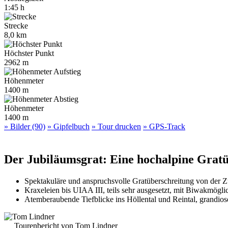
1:45 h
Strecke
8,0 km
Höchster Punkt
2962 m
Höhenmeter
1400 m
Höhenmeter
1400 m
» Bilder (90)
» Gipfelbuch
» Tour drucken
» GPS-Track
Der Jubiläumsgrat: Eine hochalpine Gratü
Spektakuläre und anspruchsvolle Gratüberschreitung von der Zu
Kraxeleien bis UIAA III, teils sehr ausgesetzt, mit Biwakmöglic
Atemberaubende Tiefblicke ins Höllental und Reintal, grandiose
Tourenbericht von Tom Lindner