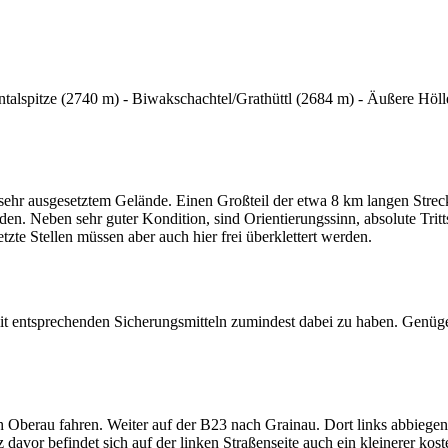
entalspitze (2740 m) - Biwakschachtel/Grathüttl (2684 m) - Äußere Höll
 sehr ausgesetztem Gelände. Einen Großteil der etwa 8 km langen Strec
n. Neben sehr guter Kondition, sind Orientierungssinn, absolute Tritt
etzte Stellen müssen aber auch hier frei überklettert werden.
 mit entsprechenden Sicherungsmitteln zumindest dabei zu haben. Gen
Oberau fahren. Weiter auf der B23 nach Grainau. Dort links abbiegen
 davor befindet sich auf der linken Straßenseite auch ein kleinerer kost