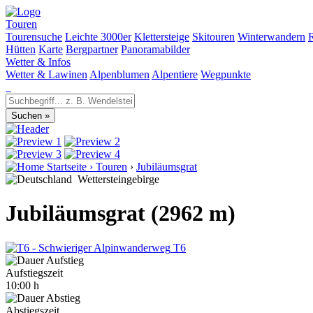
Touren
Tourensuche
Leichte 3000er
Klettersteige
Skitouren
Winterwandern
Hütten
Karte
Bergpartner
Panoramabilder
Wetter & Infos
Wetter & Lawinen
Alpenblumen
Alpentiere
Wegpunkte
Startseite
›
Touren
›
Jubiläumsgrat
Wettersteingebirge
Jubiläumsgrat (2962 m)
T6
Aufstiegszeit
10:00 h
Abstiegszeit