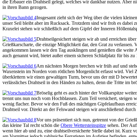
die Erbauer ein Drahtseil gelegt, welches wir dankbar nutzen. Aber n
in ihren Bann gezogen.
Insgesamt zieht sich der Weg über die vielen klein
unser Seil bleibt aber im Rucksack. Trotzdem sind wir froh es dabei 
Kraxelei stehen wir schließlich auf dem Gipfel der Inneren Höllentals
Drahtseilgesichert steigen wir ab und erreichen übe
Grießkarscharte, die einzige Möglichkeit dar, den Grat zu verlassen
angekommen lassen wir den Tag ausklingen und genießen die weite Aus
auch genannt wird, bietet außer einem sicheren Schlafplatz für bis z
Am nächsten Morgen brechen wir früh auf und stehe
Waxenstein im Norden vom rötlichen Morgenlicht erfasst wird. Viel Z
überklettern wir einen gewaltigen Turm, bevor uns der mit D bewertete
verlässliches Drahtseil in den Händen zu halten, denn die Tritte im b
Bröselig geht es auch hinter der Vollkarspitze weite
trennt uns nun noch vom Hochblassen. Zum Teil versichert, steigen wi
wenig flacher. Bevor wir den Fuß des mächtigen Gipfelaufbaus erreich
Drahtseil vor. Direkt an der Felswand steigen wir anschließend durch 
Vor uns präsentiert sich nun, getrennt von der Grieß
das kleine Tal recht schön die
Obere Wettersteinspitze
sehen. Der Aufs
wenn hier ab und zu, eine drahtseilversicherte Stelle dabei ist. Kurz
am Vormittag jedoch zahlreiche Ferratisten im Aufstieg befinden, ent