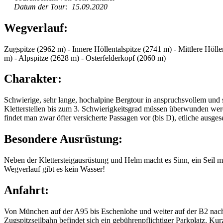
Datum der Tour: 15.09.2020
Wegverlauf:
Zugspitze (2962 m) - Innere Höllentalspitze (2741 m) - Mittlere Höll
m) - Alpspitze (2628 m) - Osterfelderkopf (2060 m)
Charakter:
Schwierige, sehr lange, hochalpine Bergtour in anspruchsvollem und
Kletterstellen bis zum 3. Schwierigkeitsgrad müssen überwunden werde
findet man zwar öfter versicherte Passagen vor (bis D), etliche ausges
Besondere Ausrüstung:
Neben der Klettersteigausrüstung und Helm macht es Sinn, ein Seil
Wegverlauf gibt es kein Wasser!
Anfahrt:
Von München auf der A95 bis Eschenlohe und weiter auf der B2 nach 
Zugspitzseilbahn befindet sich ein gebührenpflichtiger Parkplatz. Kurz