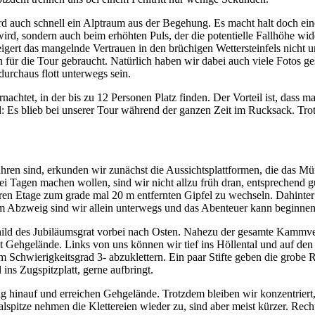
d auch schnell ein Alptraum aus der Begehung. Es macht halt doch eine
rd, sondern auch beim erhöhten Puls, der die potentielle Fallhöhe wid
eigert das mangelnde Vertrauen in den brüchigen Wettersteinfels nicht u
n für die Tour gebraucht. Natürlich haben wir dabei auch viele Fotos 
urchaus flott unterwegs sein.
nachtet, in der bis zu 12 Personen Platz finden. Der Vorteil ist, dass m
l: Es blieb bei unserer Tour während der ganzen Zeit im Rucksack. Tr
ren sind, erkunden wir zunächst die Aussichtsplattformen, die das M
i Tagen machen wollen, sind wir nicht allzu früh dran, entsprechend gu
eren Etage zum grade mal 20 m entfernten Gipfel zu wechseln. Dahinter 
m Abzweig sind wir allein unterwegs und das Abenteuer kann beginnen
ld des Jubiläumsgrat vorbei nach Osten. Nahezu der gesamte Kammverlau
eut Gehgelände. Links von uns können wir tief ins Höllental und auf den
m Schwierigkeitsgrad 3- abzuklettern. Ein paar Stifte geben die grobe Ri
 ins Zugspitzplatt, gerne aufbringt.
g hinauf und erreichen Gehgelände. Trotzdem bleiben wir konzentriert, 
pitze nehmen die Klettereien wieder zu, sind aber meist kürzer. Recht 