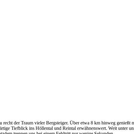
zu recht der Traum vieler Bergsteiger. Über etwa 8 km hinweg genießt ma
ärtige Tiefblick ins Höllental und Reintal erwähnenswert. Weit unter un
otzdem trennen uns bei einem Fehltritt nur wenige Sekunden.