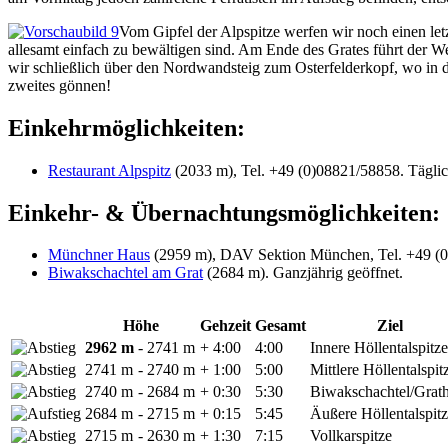
Vom Gipfel der Alpspitze werfen wir noch einen letzt
allesamt einfach zu bewältigen sind. Am Ende des Grates führt der W
wir schließlich über den Nordwandsteig zum Osterfelderkopf, wo in der
zweites gönnen!
Einkehrmöglichkeiten:
Restaurant Alpspitz
(2033 m), Tel. +49 (0)08821/58858. Täglic
Einkehr- & Übernachtungsmöglichkeiten:
Münchner Haus
(2959 m), DAV Sektion München, Tel. +49 (0)
Biwakschachtel am Grat
(2684 m). Ganzjährig geöffnet.
Höhe
Gehzeit
Gesamt
Ziel
2962 m
- 2741 m
+ 4:00
4:00
Innere Höllentalspitze
2741 m
- 2740 m
+ 1:00
5:00
Mittlere Höllentalspit
2740 m
- 2684 m
+ 0:30
5:30
Biwakschachtel/Grath
2684 m
- 2715 m
+ 0:15
5:45
Äußere Höllentalspit
2715 m
- 2630 m
+ 1:30
7:15
Vollkarspitze