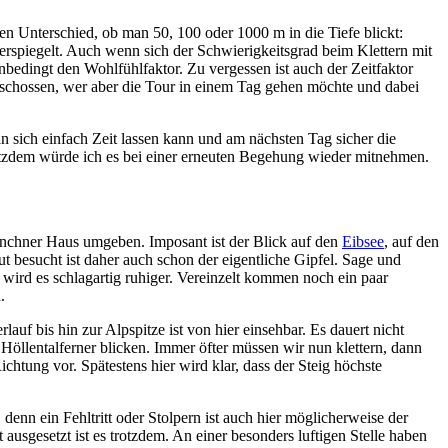
n Unterschied, ob man 50, 100 oder 1000 m in die Tiefe blickt:
erspiegelt. Auch wenn sich der Schwierigkeitsgrad beim Klettern mit
nbedingt den Wohlfühlfaktor. Zu vergessen ist auch der Zeitfaktor
geschossen, wer aber die Tour in einem Tag gehen möchte und dabei
an sich einfach Zeit lassen kann und am nächsten Tag sicher die
otzdem würde ich es bei einer erneuten Begehung wieder mitnehmen.
ünchner Haus umgeben. Imposant ist der Blick auf den
Eibsee
, auf den
t besucht ist daher auch schon der eigentliche Gipfel. Sage und
wird es schlagartig ruhiger. Vereinzelt kommen noch ein paar
.
f bis hin zur Alpspitze ist von hier einsehbar. Es dauert nicht
 Höllentalferner blicken. Immer öfter müssen wir nun klettern, dann
chtung vor. Spätestens hier wird klar, dass der Steig höchste
denn ein Fehltritt oder Stolpern ist auch hier möglicherweise der
ausgesetzt ist es trotzdem. An einer besonders luftigen Stelle haben