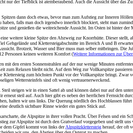
icht nur der Tiefblick ist atemberaubend. Auch die Aussicht über das Z
en Spitzen dann doch etwas, bevor man zum Aufstieg zur Inneren Höllen
zu haben, falls man doch irgendwo innerlich blockiert, steht man zumin
pitze und genießen die weitreichende Aussicht. Im Osten ist hinter der 
r eine weitere kleine Spitze den Abzweig zur Knorrhütte. Dieser stellt
. Viel Gehgelände und Klettersteigabschnitte im Bereich A und B erwar
sicht. Brotzeit, Wasser und Bier muss man selber mitbringen. Die Jub
u 12 Personen keinen weiteren Komfort (
Weitere Informationen zur Übe
n mit den ersten Sonnenstrahlen auf der nur wenige Minuten entfernte
eit zum Relaxen bleibt nicht. Auf dem Weg zur Vollkarspitze passieren
 Klettersteig zum höchsten Punkt vor der Vollkarspitze bringt. Zwar ve
röseligen Wettersteinfels sind oft wenig vertrauenerweckend.
r. Steil steigen wir in einen Sattel ab und können dabei nur auf den un
r erneut steil auf. Auch hier gibt es neben der herrlichen Fernsicht d
en, halten wir uns links. Die Querung nördlich des Hochblassen führt u
eine deutlich sichtbare Rinne wieder ein gutes Stück auf.
karscharte, die Alpspitze in ihrer vollen Pracht. Über Felsen und ein S
tieg zur Alpspitze ist durch den Gratverlauf vorgegeben und stellt uns
 vor dem Gipfel kommt von links der
Alpspitzklettersteig
herauf, der oft 
scheiden wir uns, den Abstieg über den Ostgrat zu machen.