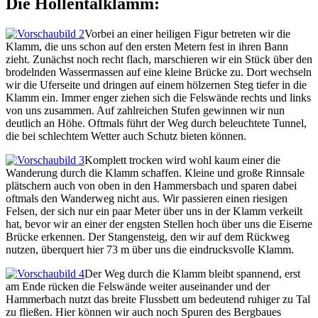
Die Höllentalklamm:
Vorbei an einer heiligen Figur betreten wir die
Klamm, die uns schon auf den ersten Metern fest in ihren Bann
zieht. Zunächst noch recht flach, marschieren wir ein Stück über den
brodelnden Wassermassen auf eine kleine Brücke zu. Dort wechseln
wir die Uferseite und dringen auf einem hölzernen Steg tiefer in die
Klamm ein. Immer enger ziehen sich die Felswände rechts und links
von uns zusammen. Auf zahlreichen Stufen gewinnen wir nun
deutlich an Höhe. Oftmals führt der Weg durch beleuchtete Tunnel,
die bei schlechtem Wetter auch Schutz bieten können.
Komplett trocken wird wohl kaum einer die
Wanderung durch die Klamm schaffen. Kleine und große Rinnsale
plätschern auch von oben in den Hammersbach und sparen dabei
oftmals den Wanderweg nicht aus. Wir passieren einen riesigen
Felsen, der sich nur ein paar Meter über uns in der Klamm verkeilt
hat, bevor wir an einer der engsten Stellen hoch über uns die Eiserne
Brücke erkennen. Der Stangensteig, den wir auf dem Rückweg
nutzen, überquert hier 73 m über uns die eindrucksvolle Klamm.
Der Weg durch die Klamm bleibt spannend, erst
am Ende rücken die Felswände weiter auseinander und der
Hammerbach nutzt das breite Flussbett um bedeutend ruhiger zu Tal
zu fließen. Hier können wir auch noch Spuren des Bergbaues