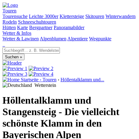
Touren
Tourensuche
Leichte 3000er
Klettersteige
Skitouren
Winterwandern
Rodeln
Schneeschuhtouren
Hütten
Karte
Bergpartner
Panoramabilder
Wetter & Infos
Wetter & Lawinen
Alpenblumen
Alpentiere
Wegpunkte
Startseite
›
Touren
›
Höllentalklamm und...
Wetterstein
Höllentalklamm und
Stangensteig - Die vielleicht
schönste Klamm in den
Bayerischen Alpen