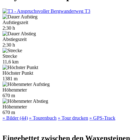
T3
Aufstiegszeit
2:30 h
Abstiegszeit
2:30 h
Strecke
11,6 km
Höchster Punkt
1381 m
Höhenmeter
670 m
Höhenmeter
670 m
» Bilder (44)
» Tourenbuch
» Tour drucken
» GPS-Track
Eingebettet zwischen den Waxensteinen