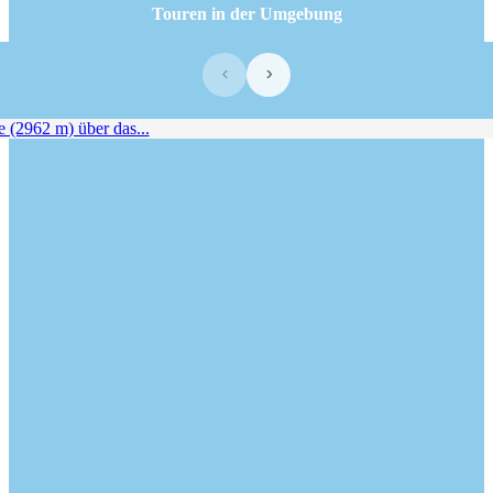
Touren in der Umgebung
‹
›
(2962 m) über das...