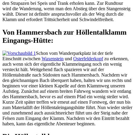
den Strapazen bei Speis und Trank erholen kann. Zur Rundtour
wird die Wanderung, wenn man den Abstieg über den Stangensteig
wählt. Dieser ist definitiv anspruchsvoller als der Weg durch die
Klamm und erfordert Trittsicherheit und Schwindelfreiheit.
Von Hammersbach zur Höllentalklamm
Eingangs-Hütte:
Schon vom Wanderparkplatz ist der tiefe
Einschnitt zwischen
Waxenstein
und
Osterfelderkopf
zu erkennen,
auch wenn sich der eigentliche Klammeingang noch ein wenig
versteckt hält. Weitgehend flach spazieren wir auf der
Höllentalstraße nach Südosten nach Hammersbach. Nachdem wir
den gleichnamigen Bach überquert haben, halten wir uns rechts und
beginnen vor einer kleinen Kapelle auf dem Klammweg unseren
Aufstieg. Zunächst auf einem breiten Fahrweg wandern wir entlang
des Hammersbach, bevor es auf einem Pfad ein wenig steiler wird.
Kurze Zeit später treffen wir erneut auf einen Forstweg, der nun bis
zum Materiallift der Höllentaleingangshütte führt. Nun wieder steiler
und zunehmend auch aussichtsreicher führt uns der Steig nahe der
Felsen zum Eingang der Klamm. Nachdem wir den Eintritt bezahlt
haben, kann das eigentliche Abenteuer beginnen.