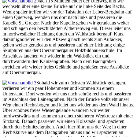
Nach 15 Minuten endet der Uferweg und wir
wechseln über eine kleine Brücke auf die linke Seite des Bachs.
Wenig später treffen wir vor der Talstation der Laber-Bergbahn auf
einen Querweg, wenden uns dort nach links und passieren die
Kapelle St. Gregor. Nach der Kapelle gehen wir geradeaus weiter
und schlagen den beschilderten Altherrenweg ein. Dieser leitet uns
in nordwestlicher Richtung durch ein Waldstück bergauf. Kurz
darauf ignorieren wir den Abzweig nach rechts zum Aufacker,
gehen weiter geradeaus und passieren auf einer Lichtung einige
Skulpturen aus der Oberammergauer Holzbildhauerschule. Im
Anschluss tauchen wir wieder in ein Waldstück ein und
durchwandern den Kainzengraben. Nach dem Bachgraben
erreichen wir wieder freies Gelände und genießen erste Ausblicke
auf Oberammergau.
Sobald wir zum nächsten Waldstück gelangen,
verlieren wir ein paar Höhenmeter und kommen zu einem
Unterstand. Dort wenden wir uns nach schräg rechts und passieren
im Anschluss den Lainengraben. Nach der Brücke vollzieht unser
Weg einen Rechtsbogen und leitet uns wieder aus dem Wald hinaus.
Über schönes freies Wiesengelände wandern wir weiter
nordwestwärts und kommen zu einem steineren Wegkreuz mit einer
Sitzbank. Danach passieren wir einen Holzstadel und spazieren
durch den Schnitzelgraben. Auch hier führt uns der Weg in einer
Rechtskurve aus dem Bachgraben hinaus und wir spazieren an