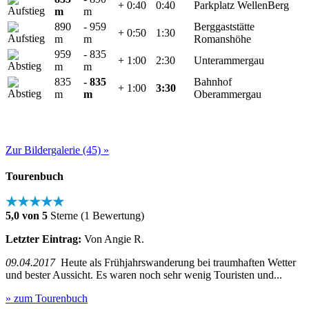
+ 0:40
0:40
Parkplatz WellenBerg
m
m
890
- 959
Berggaststätte
+ 0:50
1:30
m
m
Romanshöhe
959
- 835
+ 1:00
2:30
Unterammergau
m
m
835
- 835
Bahnhof
+ 1:00
3:30
m
m
Oberammergau
Zur Bildergalerie (45) »
Tourenbuch
★★★★★
5,0 von 5
Sterne (1 Bewertung)
Letzter Eintrag:
Von Angie R.
09.04.2017
Heute als Frühjahrswanderung bei traumhaften Wetter
und bester Aussicht. Es waren noch sehr wenig Touristen und...
» zum Tourenbuch