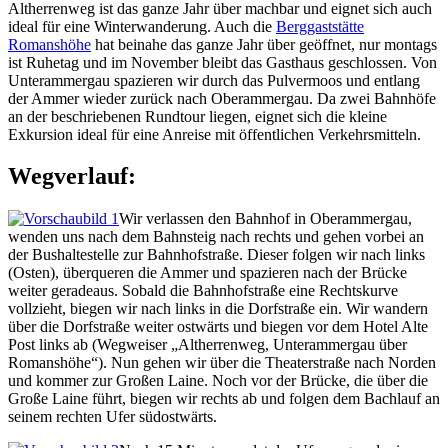
Altherrenweg ist das ganze Jahr über machbar und eignet sich auch
ideal für eine Winterwanderung. Auch die
Berggaststätte
Romanshöhe
hat beinahe das ganze Jahr über geöffnet, nur montags
ist Ruhetag und im November bleibt das Gasthaus geschlossen. Von
Unterammergau spazieren wir durch das Pulvermoos und entlang
der Ammer wieder zurück nach Oberammergau. Da zwei Bahnhöfe
an der beschriebenen Rundtour liegen, eignet sich die kleine
Exkursion ideal für eine Anreise mit öffentlichen Verkehrsmitteln.
Wegverlauf:
Wir verlassen den Bahnhof in Oberammergau,
wenden uns nach dem Bahnsteig nach rechts und gehen vorbei an
der Bushaltestelle zur Bahnhofstraße. Dieser folgen wir nach links
(Osten), überqueren die Ammer und spazieren nach der Brücke
weiter geradeaus. Sobald die Bahnhofstraße eine Rechtskurve
vollzieht, biegen wir nach links in die Dorfstraße ein. Wir wandern
über die Dorfstraße weiter ostwärts und biegen vor dem Hotel Alte
Post links ab (Wegweiser „Altherrenweg, Unterammergau über
Romanshöhe“). Nun gehen wir über die Theaterstraße nach Norden
und kommer zur Großen Laine. Noch vor der Brücke, die über die
Große Laine führt, biegen wir rechts ab und folgen dem Bachlauf an
seinem rechten Ufer südostwärts.