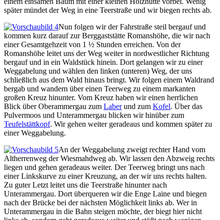
einem einsamen Baum mit einer kleinen Holzhütte vorbei. Wenig
später mündet der Weg in eine Teerstraße und wir biegen rechts ab.
Nun folgen wir der Fahrstraße steil bergauf und
kommen kurz darauf zur Berggaststätte Romanshöhe, die wir nach
einer Gesamtgehzeit von 1 ½ Stunden erreichen. Von der
Romanshöhe leitet uns der Weg weiter in nordwestlicher Richtung
bergauf und in ein Waldstück hinein. Dort gelangen wir zu einer
Weggabelung und wählen den linken (unteren) Weg, der uns
schließlich aus dem Wald hinaus bringt. Wir folgen einem Waldrand
bergab und wandern über einen Teerweg zu einem markanten
großen Kreuz hinunter. Vom Kreuz haben wir einen herrlichen
Blick über Oberammergau zum
Laber
und zum
Kofel
. Über das
Pulvermoos und Unterammergau blicken wir hinüber zum
Teufelstättkopf
. Wir gehen weiter geradeaus und kommen später zu
einer Weggabelung.
An der Weggabelung zweigt rechter Hand vom
Altherrenweg der Wiesmahdweg ab. Wir lassen den Abzweig rechts
liegen und gehen geradeaus weiter. Der Teerweg bringt uns nach
einer Linkskurve zu einer Kreuzung, an der wir uns rechts halten.
Zu guter Letzt leitet uns die Teerstraße hinunter nach
Unterammergau. Dort überqueren wir die Enge Laine und biegen
nach der Brücke bei der nächsten Möglichkeit links ab. Wer in
Unterammergau in die Bahn steigen möchte, der biegt hier nicht