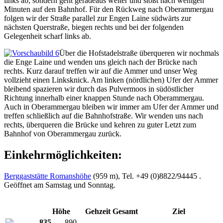
links ab, sondern geht geradeaus weiter und stößt nach wenigen
Minuten auf den Bahnhof. Für den Rückweg nach Oberammergau
folgen wir der Straße parallel zur Engen Laine südwärts zur
nächsten Querstraße, biegen rechts und bei der folgenden
Gelegenheit scharf links ab.
Über die Hofstadelstraße überqueren wir nochmals
die Enge Laine und wenden uns gleich nach der Brücke nach
rechts. Kurz darauf treffen wir auf die Ammer und unser Weg
vollzieht einen Linksknick. Am linken (nördlichen) Ufer der Ammer
bleibend spazieren wir durch das Pulvermoos in südöstlicher
Richtung innerhalb einer knappen Stunde nach Oberammergau.
Auch in Oberammergau bleiben wir immer am Ufer der Ammer und
treffen schließlich auf die Bahnhofstraße. Wir wenden uns nach
rechts, überqueren die Brücke und kehren zu guter Letzt zum
Bahnhof von Oberammergau zurück.
Einkehrmöglichkeiten:
Berggaststätte Romanshöhe
(959 m), Tel. +49 (0)8822/94445 .
Geöffnet am Samstag und Sonntag.
Höhe
Gehzeit
Gesamt
Ziel
835
- 890