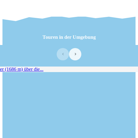
Touren in der Umgebung
‹
›
r (1686 m) über die...