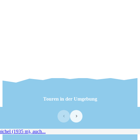
Touren in der Umgebung
‹
›
chel (1935 m), auch...