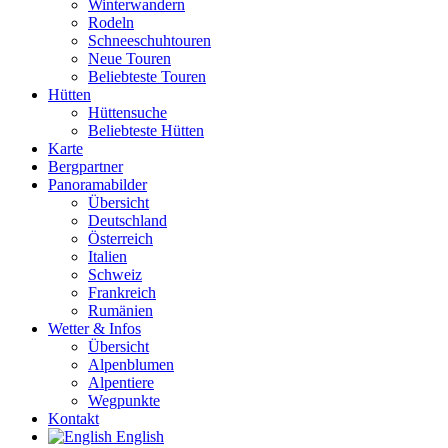
Winterwandern
Rodeln
Schneeschuhtouren
Neue Touren
Beliebteste Touren
Hütten
Hüttensuche
Beliebteste Hütten
Karte
Bergpartner
Panoramabilder
Übersicht
Deutschland
Österreich
Italien
Schweiz
Frankreich
Rumänien
Wetter & Infos
Übersicht
Alpenblumen
Alpentiere
Wegpunkte
Kontakt
English