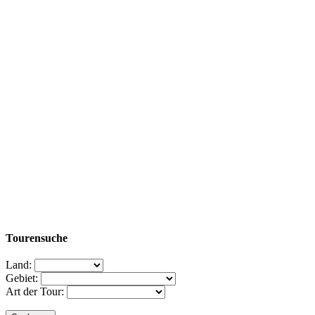
Tourensuche
Land:
Gebiet:
Art der Tour: