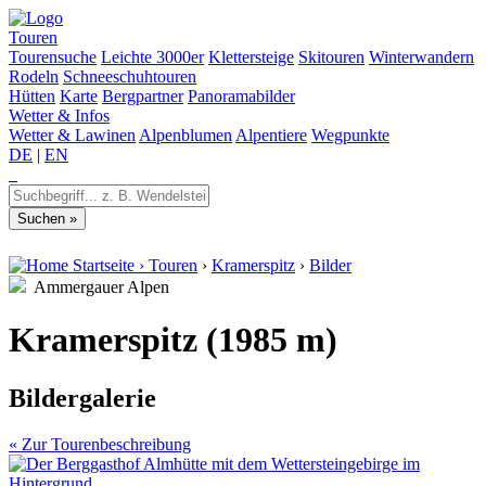
Touren
Tourensuche
Leichte 3000er
Klettersteige
Skitouren
Winterwandern
Rodeln
Schneeschuhtouren
Hütten
Karte
Bergpartner
Panoramabilder
Wetter & Infos
Wetter & Lawinen
Alpenblumen
Alpentiere
Wegpunkte
DE
|
EN
Startseite
›
Touren
›
Kramerspitz
›
Bilder
Ammergauer Alpen
Kramerspitz (1985 m)
Bildergalerie
« Zur Tourenbeschreibung