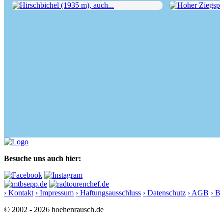
Hirschbichel (1935 m), auch...
Hoher Ziegspit
Besuche uns auch hier:
› Kontakt
› Impressum
› Haftungsausschluss
› Datenschutz
› AGB
› 
© 2002 - 2026 hoehenrausch.de