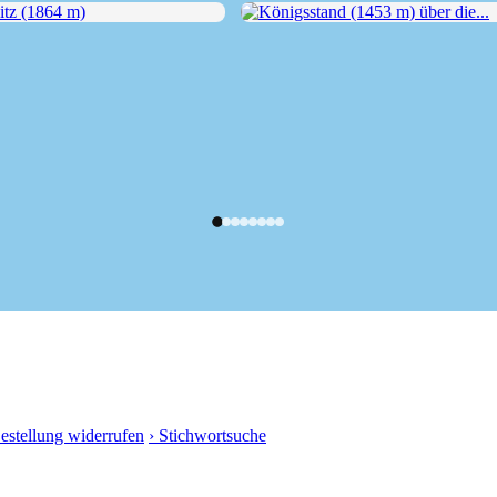
z (1864 m)
Königsstand (1453 m) über die...
Bestellung widerrufen
› Stichwortsuche