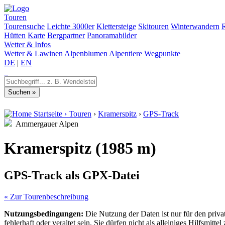
Touren
Tourensuche
Leichte 3000er
Klettersteige
Skitouren
Winterwandern
Hütten
Karte
Bergpartner
Panoramabilder
Wetter & Infos
Wetter & Lawinen
Alpenblumen
Alpentiere
Wegpunkte
DE
|
EN
Startseite
›
Touren
›
Kramerspitz
›
GPS-Track
Ammergauer Alpen
Kramerspitz (1985 m)
GPS-Track als GPX-Datei
« Zur Tourenbeschreibung
Nutzungsbedingungen:
Die Nutzung der Daten ist nur für den priv
fehlerhaft oder veraltet sein. Sie dürfen nicht als alleiniges Hilfsmi