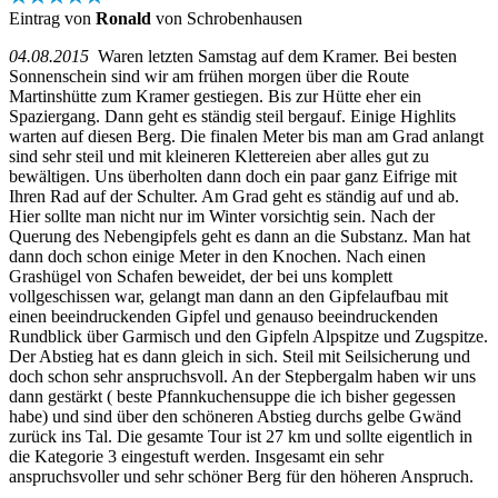
Eintrag von
Ronald
von Schrobenhausen
04.08.2015
Waren letzten Samstag auf dem Kramer. Bei besten
Sonnenschein sind wir am frühen morgen über die Route
Martinshütte zum Kramer gestiegen. Bis zur Hütte eher ein
Spaziergang. Dann geht es ständig steil bergauf. Einige Highlits
warten auf diesen Berg. Die finalen Meter bis man am Grad anlangt
sind sehr steil und mit kleineren Klettereien aber alles gut zu
bewältigen. Uns überholten dann doch ein paar ganz Eifrige mit
Ihren Rad auf der Schulter. Am Grad geht es ständig auf und ab.
Hier sollte man nicht nur im Winter vorsichtig sein. Nach der
Querung des Nebengipfels geht es dann an die Substanz. Man hat
dann doch schon einige Meter in den Knochen. Nach einen
Grashügel von Schafen beweidet, der bei uns komplett
vollgeschissen war, gelangt man dann an den Gipfelaufbau mit
einen beeindruckenden Gipfel und genauso beeindruckenden
Rundblick über Garmisch und den Gipfeln Alpspitze und Zugspitze.
Der Abstieg hat es dann gleich in sich. Steil mit Seilsicherung und
doch schon sehr anspruchsvoll. An der Stepbergalm haben wir uns
dann gestärkt ( beste Pfannkuchensuppe die ich bisher gegessen
habe) und sind über den schöneren Abstieg durchs gelbe Gwänd
zurück ins Tal. Die gesamte Tour ist 27 km und sollte eigentlich in
die Kategorie 3 eingestuft werden. Insgesamt ein sehr
anspruchsvoller und sehr schöner Berg für den höheren Anspruch.