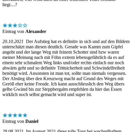
liegt....?
★★★☆☆
Eintrag von
Alexander
20.10.2021
Der Aufstieg hat es definitiv in sich und auf den Bildern
unterschätzt man diesen deutlich. Gerade was Kamm zum Gipfel
angeht und der lange Weg mit feinem Schotter sind bzw waren
meiner Meinung nach mit Föhn extrem lebensgefährlich da es auf
einem sehr schmalem Weg links und/oder rechts einfach nur noch
abwärts geht und so definitiv Trittsicherheit und Schwindelfreiheit
benötigt wird. Ansonsten ist man tot, sollte man niemals vergessen.
Der Abstieg über den Kreuzweg macht auf Grund des Weges mit
Geröll eher keine Freude. Ich kann ausschliesslich den Weg übers
gelbe Gwänd bis zur Steppbergalm empfehlen da hier das Essen
wirklich noch selbst gemacht wird und super ist.
★★★★★
Eintrag von
Daniel
29.08.2021
Im August 2021 diese tolle Tour bei wechselhaftem