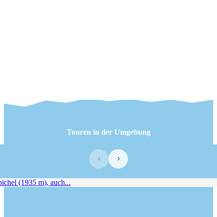
Touren in der Umgebung
‹
›
chel (1935 m), auch...