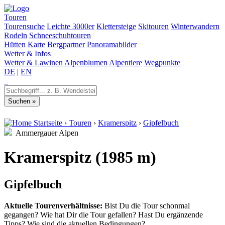
Touren
Tourensuche
Leichte 3000er
Klettersteige
Skitouren
Winterwandern
Rodeln
Schneeschuhtouren
Hütten
Karte
Bergpartner
Panoramabilder
Wetter & Infos
Wetter & Lawinen
Alpenblumen
Alpentiere
Wegpunkte
DE
|
EN
Startseite
›
Touren
›
Kramerspitz
›
Gipfelbuch
Ammergauer Alpen
Kramerspitz (1985 m)
Gipfelbuch
Aktuelle Tourenverhältnisse:
Bist Du die Tour schonmal
gegangen? Wie hat Dir die Tour gefallen? Hast Du ergänzende
Tipps? Wie sind die aktuellen Bedingungen?