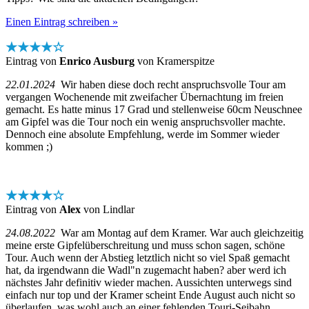
Einen Eintrag schreiben »
★★★★☆
Eintrag von
Enrico Ausburg
von Kramerspitze
22.01.2024
Wir haben diese doch recht anspruchsvolle Tour am
vergangen Wochenende mit zweifacher Übernachtung im freien
gemacht. Es hatte minus 17 Grad und stellenweise 60cm Neuschnee
am Gipfel was die Tour noch ein wenig anspruchsvoller machte.
Dennoch eine absolute Empfehlung, werde im Sommer wieder
kommen ;)
★★★★☆
Eintrag von
Alex
von Lindlar
24.08.2022
War am Montag auf dem Kramer. War auch gleichzeitig
meine erste Gipfelüberschreitung und muss schon sagen, schöne
Tour. Auch wenn der Abstieg letztlich nicht so viel Spaß gemacht
hat, da irgendwann die Wadl"n zugemacht haben? aber werd ich
nächstes Jahr definitiv wieder machen. Aussichten unterwegs sind
einfach nur top und der Kramer scheint Ende August auch nicht so
überlaufen, was wohl auch an einer fehlenden Touri-Seibahn