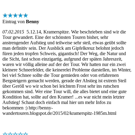
★★★★★
Eintrag von
Benny
07.02.2015
5.12.14, Kramerspitze. Wie beschrieben sind wir die
Tour gewandert. Eine der schönsten Touren bisher, sehr
anstrengender Aufstieg und teilweise sehr steil, etwas geübt sollte
man definitiv sein. Der Ausblick am Gipfelkreuz belohnt jedoch
füren jeden tropfen Schweis, gigantisch! Der Weg, die Natur und
die Sicht, fast schon einzigartig, aufgrund der späten Jahreszeit,
waren wir völlig alleine auf der der Tour. Wir hatten nur ein zwei
kleinere Schneefelder, die keinerelei Probleme darstellen, im Winter,
bei viel Schnee sollte die Tour gemieden oder von erfahrenen
Bergsteigern gemacht werden, gerade der Abstieg ist extrem Steil
über Geröll wo wir schon bei leichtem Frost sehr ins rutschen
gekommen sind. Wer eine Tour will, die alles bietet und eine gute
Kondition hat, sollte auf den Kramer! ...es war nicht mein letzter
Aufstieg! Schaut doch einfach mal hier um mehr Infos zu
bekommen :) http://benny-
wandertouren.blogspot.de/2015/02/kramerspitz-1985m.html
☆☆☆☆☆