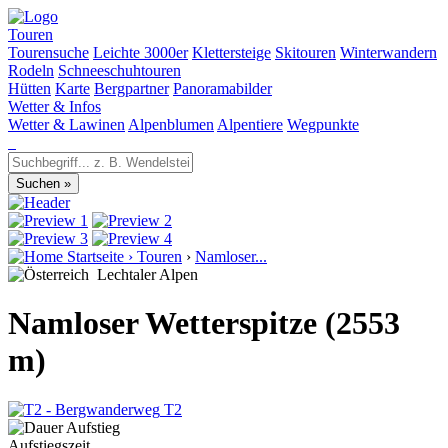
Touren
Tourensuche
Leichte 3000er
Klettersteige
Skitouren
Winterwandern
Rodeln
Schneeschuhtouren
Hütten
Karte
Bergpartner
Panoramabilder
Wetter & Infos
Wetter & Lawinen
Alpenblumen
Alpentiere
Wegpunkte
Startseite
›
Touren
›
Namloser...
Lechtaler Alpen
Namloser Wetterspitze (2553
m)
T2
Aufstiegszeit