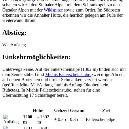
schauen wir zu den Stubaier Alpen mit dem Schrankogel, zu den
Ötztaler Alpen mit der
Wildspitze
sowie zum Ortler. Im Südosten
erkennen wir die Anhalter Hütte, die herrlich gelegen am Fuße der
Heiterwand thront.
Abstieg:
Wie Aufstieg.
Einkehrmöglichkeiten:
Unterwegs keine. Auf der Fallerscheinalpe (1302 m) finden sich mit
dem Sennerstüberl und
Michis Fallerscheinstube
zwei urige Almen,
auf denen Brotzeiten und tiroler Schmankerl serviert werden
(geöffnet Mitte Mai/Anfang Juni bis Anfang Oktober, kein
Ruhetag). In Michis Fallerscheinstube, stehen für eine
Übernachtung 17 Schlaflager bereit.
Höhe
Gehzeit
Gesamt
Ziel
1200
- 1302
+ 0:35
0:35
Fallerscheinalpe
m
m
1302
- 2081