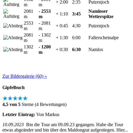
+ 2:00
2:35
Putzenjoch
m
m
2081
- 2553
Namloser
+ 1:10
3:45
m
m
Wetterspitze
2553
- 2081
+ 0:45
4:30
Putzenjoch
m
m
2081
- 1302
+ 1:30
6:00
Fallerscheinalpe
m
m
1302
- 1200
+ 0:30
6:30
Namlos
m
m
Zur Bildergalerie (60) »
Gipfelbuch
★★★★★
4,5 von 5
Sterne (4 Bewertungen)
Letzter Eintrag:
Von Markus
10.09.2023
Bin die Tour am 09.09.23 gegangen. Habe die Tour
etwas abgeänder und bin über den Maldongrat aufgestiegen. Hier...