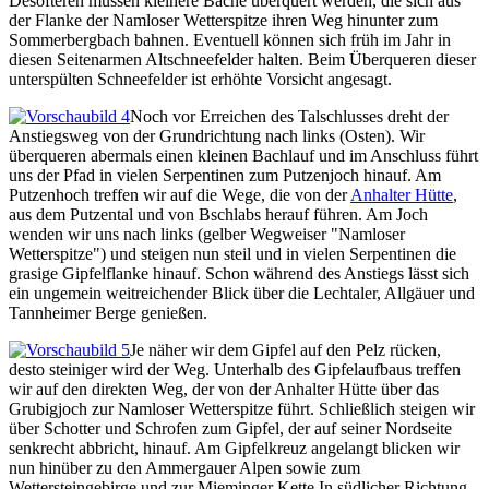
Desöfteren müssen kleinere Bäche überquert werden, die sich aus
der Flanke der Namloser Wetterspitze ihren Weg hinunter zum
Sommerbergbach bahnen. Eventuell können sich früh im Jahr in
diesen Seitenarmen Altschneefelder halten. Beim Überqueren dieser
unterspülten Schneefelder ist erhöhte Vorsicht angesagt.
Noch vor Erreichen des Talschlusses dreht der
Anstiegsweg von der Grundrichtung nach links (Osten). Wir
überqueren abermals einen kleinen Bachlauf und im Anschluss führt
uns der Pfad in vielen Serpentinen zum Putzenjoch hinauf. Am
Putzenhoch treffen wir auf die Wege, die von der
Anhalter Hütte
,
aus dem Putzental und von Bschlabs herauf führen. Am Joch
wenden wir uns nach links (gelber Wegweiser "Namloser
Wetterspitze") und steigen nun steil und in vielen Serpentinen die
grasige Gipfelflanke hinauf. Schon während des Anstiegs lässt sich
ein ungemein weitreichender Blick über die Lechtaler, Allgäuer und
Tannheimer Berge genießen.
Je näher wir dem Gipfel auf den Pelz rücken,
desto steiniger wird der Weg. Unterhalb des Gipfelaufbaus treffen
wir auf den direkten Weg, der von der Anhalter Hütte über das
Grubigjoch zur Namloser Wetterspitze führt. Schließlich steigen wir
über Schotter und Schrofen zum Gipfel, der auf seiner Nordseite
senkrecht abbricht, hinauf. Am Gipfelkreuz angelangt blicken wir
nun hinüber zu den Ammergauer Alpen sowie zum
Wettersteingebirge und zur Mieminger Kette.In südlicher Richtung