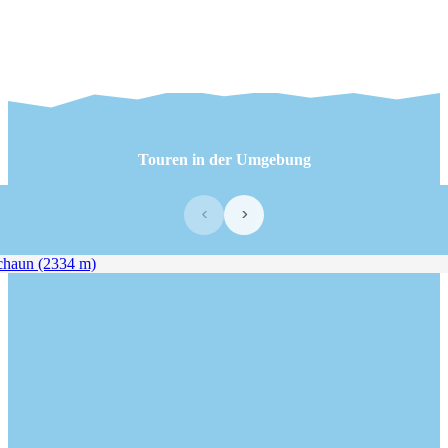
Touren in der Umgebung
‹
›
aun (2334 m)