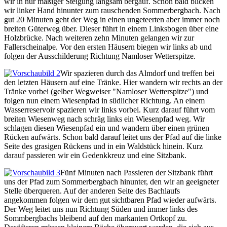
wir in nur mäßiger Steigung langsam bergauf. Schon bald blicken
wir linker Hand hinunter zum rauschenden Sommerbergbach. Nach
gut 20 Minuten geht der Weg in einen ungeteerten aber immer noch
breiten Güterweg über. Dieser führt in einem Linksbogen über eine
Holzbrücke. Nach weiteren zehn Minuten gelangen wir zur
Fallerscheinalpe. Vor den ersten Häusern biegen wir links ab und
folgen der Ausschilderung Richtung Namloser Wetterspitze.
Wir spazieren durch das Almdorf und treffen bei
den letzten Häusern auf eine Tränke. Hier wandern wir rechts an der
Tränke vorbei (gelber Wegweiser "Namloser Wetterspitze") und
folgen nun einem Wiesenpfad in südlicher Richtung. An einem
Wasserreservoir spazieren wir links vorbei. Kurz darauf führt vom
breiten Wiesenweg nach schräg links ein Wiesenpfad weg. Wir
schlagen diesen Wiesenpfad ein und wandern über einen grünen
Rücken aufwärts. Schon bald darauf leitet uns der Pfad auf die linke
Seite des grasigen Rückens und in ein Waldstück hinein. Kurz
darauf passieren wir ein Gedenkkreuz und eine Sitzbank.
Fünf Minuten nach Passieren der Sitzbank führt
uns der Pfad zum Sommerbergbach hinunter, den wir an geeigneter
Stelle überqueren. Auf der anderen Seite des Bachlaufs
angekommen folgen wir dem gut sichtbaren Pfad wieder aufwärts.
Der Weg leitet uns nun Richtung Süden und immer links des
Sommbergbachs bleibend auf den markanten Ortkopf zu.