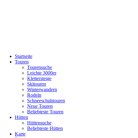
Startseite
Touren
Tourensuche
Leichte 3000er
Klettersteige
Skitouren
Winterwandern
Rodeln
Schneeschuhtouren
Neue Touren
Beliebteste Touren
Hütten
Hüttensuche
Beliebteste Hütten
Karte