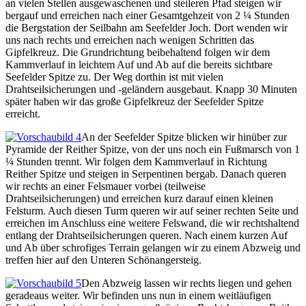
an vielen Stellen ausgewaschenen und steileren Pfad steigen wir
bergauf und erreichen nach einer Gesamtgehzeit von 2 ¼ Stunden
die Bergstation der Seilbahn am Seefelder Joch. Dort wenden wir
uns nach rechts und erreichen nach wenigen Schritten das
Gipfelkreuz. Die Grundrichtung beibehaltend folgen wir dem
Kammverlauf in leichtem Auf und Ab auf die bereits sichtbare
Seefelder Spitze zu. Der Weg dorthin ist mit vielen
Drahtseilsicherungen und -geländern ausgebaut. Knapp 30 Minuten
später haben wir das große Gipfelkreuz der Seefelder Spitze
erreicht.
An der Seefelder Spitze blicken wir hinüber zur
Pyramide der Reither Spitze, von der uns noch ein Fußmarsch von 1
¼ Stunden trennt. Wir folgen dem Kammverlauf in Richtung
Reither Spitze und steigen in Serpentinen bergab. Danach queren
wir rechts an einer Felsmauer vorbei (teilweise
Drahtseilsicherungen) und erreichen kurz darauf einen kleinen
Felsturm. Auch diesen Turm queren wir auf seiner rechten Seite und
erreichen im Anschluss eine weitere Felswand, die wir rechtshaltend
entlang der Drahtseilsicherungen queren. Nach einem kurzen Auf
und Ab über schrofiges Terrain gelangen wir zu einem Abzweig und
treffen hier auf den Unteren Schönangersteig.
Den Abzweig lassen wir rechts liegen und gehen
geradeaus weiter. Wir befinden uns nun in einem weitläufigen