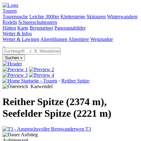
Touren
Tourensuche
Leichte 3000er
Klettersteige
Skitouren
Winterwandern
Rodeln
Schneeschuhtouren
Hütten
Karte
Bergpartner
Panoramabilder
Wetter & Infos
Wetter & Lawinen
Alpenblumen
Alpentiere
Wegpunkte
Startseite
›
Touren
›
Reither Spitze
Karwendel
Reither Spitze (2374 m),
Seefelder Spitze (2221 m)
T3
Aufstiegszeit