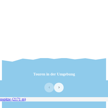
Touren in der Umgebung
‹
›
spitze (2171 m)