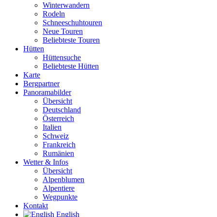
Winterwandern
Rodeln
Schneeschuhtouren
Neue Touren
Beliebteste Touren
Hütten
Hüttensuche
Beliebteste Hütten
Karte
Bergpartner
Panoramabilder
Übersicht
Deutschland
Österreich
Italien
Schweiz
Frankreich
Rumänien
Wetter & Infos
Übersicht
Alpenblumen
Alpentiere
Wegpunkte
Kontakt
English