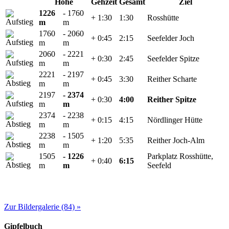
Höhe
Gehzeit
Gesamt
Ziel
1226
- 1760
+ 1:30
1:30
Rosshütte
m
m
1760
- 2060
+ 0:45
2:15
Seefelder Joch
m
m
2060
- 2221
+ 0:30
2:45
Seefelder Spitze
m
m
2221
- 2197
+ 0:45
3:30
Reither Scharte
m
m
2197
- 2374
+ 0:30
4:00
Reither Spitze
m
m
2374
- 2238
+ 0:15
4:15
Nördlinger Hütte
m
m
2238
- 1505
+ 1:20
5:35
Reither Joch-Alm
m
m
1505
- 1226
Parkplatz Rosshütte,
+ 0:40
6:15
m
m
Seefeld
Zur Bildergalerie (84) »
Gipfelbuch