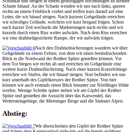
Schuttkar und steigen in einem großzügigen Rechtsbogen zu Reither
Scharte hinauf. An der Scharte wenden wir uns nach links, queren
rechts an einem Felsblock vorbei und treffen kurz darauf auf eine
Leiter, die wir hinauf steigen. Nach kurzem Gehgelände erreichen
wir schrofiges Gelände, welchem wir kurz bergauf folgen. Schon
nach kurzer Zeit wechseln die Markierungen nach rechts und wir
kraxeln durch einen Riss weiter aufwärts. Nach dem Riss erreichen
wir eine drahtseilgesicherte Rampe, der wir aufwärts folgen.
Nach den Drahtseilsicherungen wandern wir über
Gehgelände zu einem Felstor, von dem wir einen beeindruckenden
Blick in die Nordwand der Reither Spitze genießen können. Vor
dem Tor biegen wir rechts ab und erreichen im Gehgelände eine
weitere kurze Drahtseilsicherung. Nach einer kurzen Kraxeleinlage
erreichen wir Stufen, die wir hinauf steigen. Nun befinden wir uns
kurz unterhalb des Gipfelkreuzes der Reither Spitze. Von hier
können wir auch erstmals einen Blick hinunter zur Nördlinger Hütte
werfen. Wenige Schritte später stehen wir am Gipfel der Reither
Spitze und genießen die Aussicht über das Karwendel, das
Wettersteingebirge, die Mieminger Berge und die Stubaier Alpen.
Abstieg:
Wir überschreiten den Gipfel der Reither Spitze
und folgen dem Kammverlauf südwärts auf die bereits sichtbare