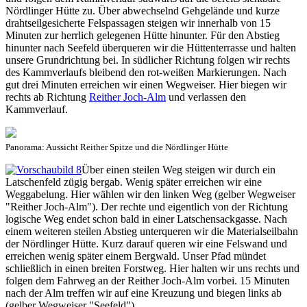
Nördlinger Hütte zu. Über abwechselnd Gehgelände und kurze
drahtseilgesicherte Felspassagen steigen wir innerhalb von 15
Minuten zur herrlich gelegenen Hütte hinunter. Für den Abstieg
hinunter nach Seefeld überqueren wir die Hüttenterrasse und halten
unsere Grundrichtung bei. In südlicher Richtung folgen wir rechts
des Kammverlaufs bleibend den rot-weißen Markierungen. Nach
gut drei Minuten erreichen wir einen Wegweiser. Hier biegen wir
rechts ab Richtung
Reither Joch-Alm
und verlassen den
Kammverlauf.
Panorama: Aussicht Reither Spitze und die Nördlinger Hütte
Über einen steilen Weg steigen wir durch ein
Latschenfeld zügig bergab. Wenig später erreichen wir eine
Weggabelung. Hier wählen wir den linken Weg (gelber Wegweiser
"Reither Joch-Alm"). Der rechte und eigentlich von der Richtung
logische Weg endet schon bald in einer Latschensackgasse. Nach
einem weiteren steilen Abstieg unterqueren wir die Materialseilbahn
der Nördlinger Hütte. Kurz darauf queren wir eine Felswand und
erreichen wenig später einem Bergwald. Unser Pfad mündet
schließlich in einen breiten Forstweg. Hier halten wir uns rechts und
folgen dem Fahrweg an der Reither Joch-Alm vorbei. 15 Minuten
nach der Alm treffen wir auf eine Kreuzung und biegen links ab
(gelber Wegweiser "Seefeld").