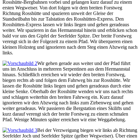
Rosshütte-Bergbahnen vorbei und gelangen kurz darauf zu einem
ersten Wegweiser. Von dort folgen wir dem breiten Forstweg
Richtung Rosshütte und spazieren unweit der Gleise der
Standseilbahn bis zur Talstation des Rosshütten-Express. Den
Rosshütten-Express lassen wir links liegen und gehen geradeaus
weiter. Wir spazieren in das Hermannstal hinein und erblicken schon
bald vor uns den Gipfel der Seefelder Spitze. Der breite Forstweg
verengt sich in der Folgezeit zu einem Pfad. Wir überqueren einen
kleinen Holzsteg und ignorieren nach dem Steg einen Abzweig nach
links.
Wir gehen gerade aus weiter und der Pfad führt
uns im Anschluss in mehreren Serpentinen aus dem Hermannstal
hinaus. Schließlich erreichen wir wieder den breiten Forstweg,
biegen rechts ab und folgen dem Fahrweg bis zur Rosshütte. Wir
lassen die Rosshütte links liegen und gehen geradeaus durch eine
kleine Senke. Oberhalb der Rosshütte wenden wir uns nach rechts
und schlagen weiterhin den breiten Fahrweg ein. Kurz darauf
ignorieren wir den Abzweig nach links zum Zirbenweg und gehen
weiter geradeaus. Wir passieren die Bergstation eines Skilifts und
kurz darauf verengt sich der breite Forstweg zu einem schmalen
Pfad. Wenige Minuten später erreichen wir eine Weggabelung.
Bei der Verzweigung biegen wir links ab Richtung
Seefelder Joch und Seefelder Spitze (gelber Wegweiser). Über einen