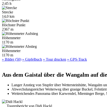
2:45 h
Strecke
14,0 km
Höchster Punkt
2367 m
Höhenmeter
1170 m
Höhenmeter
1170 m
» Bilder (50)
» Gipfelbuch
» Tour drucken
» GPS-Track
Aus dem Gaistal über die Wangalm auf di
Langer Anstieg von Stupfer über Wettersteinhütte, Wangalm un
Abwechslungsreicher Weiterweg über grasige Buckel, Felstür
Weitreichendes Panorama über Karwendel, Mieminger Berge, St
Tourenbericht von Didi Hackl