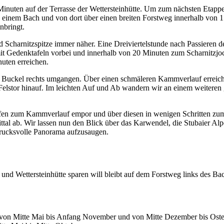
 Minuten auf der Terrasse der Wettersteinhütte. Um zum nächsten Etappe
zu einem Bach und von dort über einen breiten Forstweg innerhalb von
nbringt.
 Scharnitzspitze immer näher. Eine Dreiviertelstunde nach Passieren 
mit Gedenktafeln vorbei und innerhalb von 20 Minuten zum Scharnitzjo
nuten erreichen.
r Buckel rechts umgangen. Über einen schmäleren Kammverlauf erreiche
en Felstor hinauf. Im leichten Auf und Ab wandern wir an einem weiter
ofen zum Kammverlauf empor und über diesen in wenigen Schritten zum 
tal ab. Wir lassen nun den Blick über das Karwendel, die Stubaier Al
drucksvolle Panorama aufzusaugen.
d Wettersteinhütte sparen will bleibt auf dem Forstweg links des Bac
von Mitte Mai bis Anfang November und von Mitte Dezember bis Oster