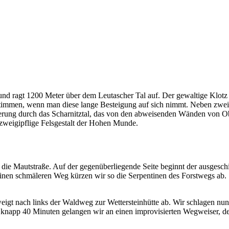
 und ragt 1200 Meter über dem Leutascher Tal auf. Der gewaltige Klotz 
t stimmen, wenn man diese lange Besteigung auf sich nimmt. Neben zwei
rung durch das Scharnitztal, das von den abweisenden Wänden von Ober
 zweigipflige Felsgestalt der Hohen Munde.
 die Mautstraße. Auf der gegenüberliegende Seite beginnt der ausgesc
inen schmäleren Weg kürzen wir so die Serpentinen des Forstwegs ab. 
eigt nach links der Waldweg zur Wettersteinhütte ab. Wir schlagen nu
knapp 40 Minuten gelangen wir an einen improvisierten Wegweiser, der