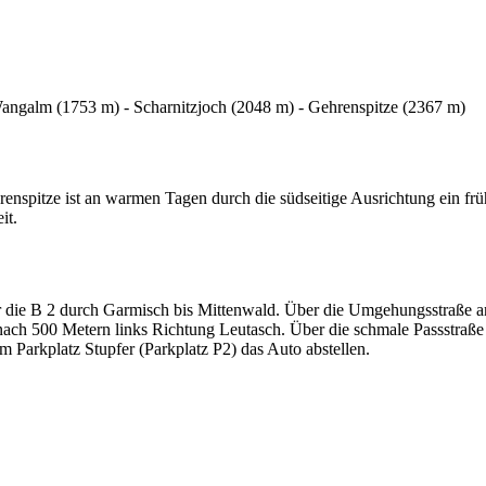
 Wangalm (1753 m) - Scharnitzjoch (2048 m) - Gehrenspitze (2367 m)
renspitze ist an warmen Tagen durch die südseitige Ausrichtung ein f
it.
ie B 2 durch Garmisch bis Mittenwald. Über die Umgehungsstraße an
ach 500 Metern links Richtung Leutasch. Über die schmale Passstraße ü
 Parkplatz Stupfer (Parkplatz P2) das Auto abstellen.