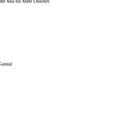
te Mai bis Mitte Oktober.
Gaistal