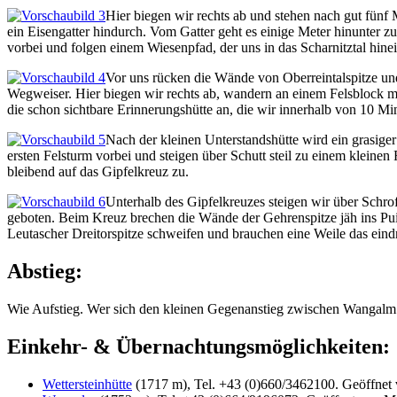
Hier biegen wir rechts ab und stehen nach gut fünf
ein Eisengatter hindurch. Vom Gatter geht es einige Meter hinunter 
vorbei und folgen einem Wiesenpfad, der uns in das Scharnitztal hinei
Vor uns rücken die Wände von Oberreintalspitze und
Wegweiser. Hier biegen wir rechts ab, wandern an einem Felsblock 
die schon sichtbare Erinnerungshütte an, die wir innerhalb von 10 Mi
Nach der kleinen Unterstandshütte wird ein grasige
ersten Felsturm vorbei und steigen über Schutt steil zu einem klein
bleibend auf das Gipfelkreuz zu.
Unterhalb des Gipfelkreuzes steigen wir über Schr
geboten. Beim Kreuz brechen die Wände der Gehrenspitze jäh ins Puit
Leutascher Dreitorspitze schweifen und brauchen eine Weile das ein
Abstieg:
Wie Aufstieg. Wer sich den kleinen Gegenanstieg zwischen Wangalm un
Einkehr- & Übernachtungsmöglichkeiten:
Wettersteinhütte
(1717 m), Tel. +43 (0)660/3462100. Geöffnet 