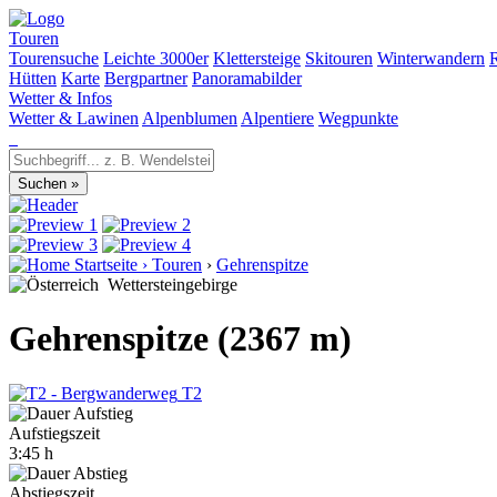
Touren
Tourensuche
Leichte 3000er
Klettersteige
Skitouren
Winterwandern
Hütten
Karte
Bergpartner
Panoramabilder
Wetter & Infos
Wetter & Lawinen
Alpenblumen
Alpentiere
Wegpunkte
Startseite
›
Touren
›
Gehrenspitze
Wettersteingebirge
Gehrenspitze (2367 m)
T2
Aufstiegszeit
3:45 h
Abstiegszeit