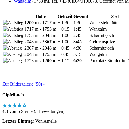
Wangalm
(1753 m), Tel. +43 (0)664/9196073. Geöffnet von Mit
Höhe
Gehzeit
Gesamt
Ziel
1200 m
- 1717 m
+ 1:30
1:30
Wettersteinhütte
1717 m
- 1753 m
+ 0:15
1:45
Wangalm
1753 m
- 2048 m
+ 1:00
2:45
Scharnitzjoch
2048 m
- 2367 m
+ 1:00
3:45
Gehrenspitze
2367 m
- 2048 m
+ 0:45
4:30
Scharnitzjoch
2048 m
- 1753 m
+ 0:45
5:15
Wangalm
1753 m
- 1200 m
+ 1:15
6:30
Parkplatz Stupfer im 
Zur Bildergalerie (50) »
Gipfelbuch
★★★★☆
4,3 von 5
Sterne (3 Bewertungen)
Letzter Eintrag:
Von Amelie