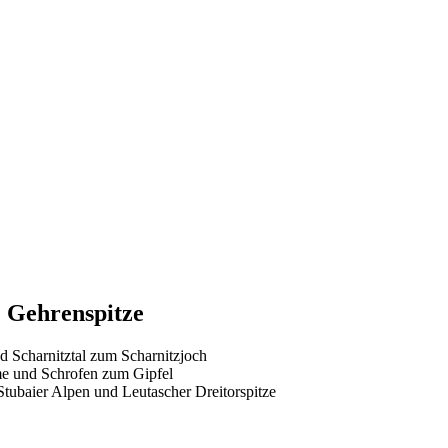
e Gehrenspitze
d Scharnitztal zum Scharnitzjoch
me und Schrofen zum Gipfel
ubaier Alpen und Leutascher Dreitorspitze