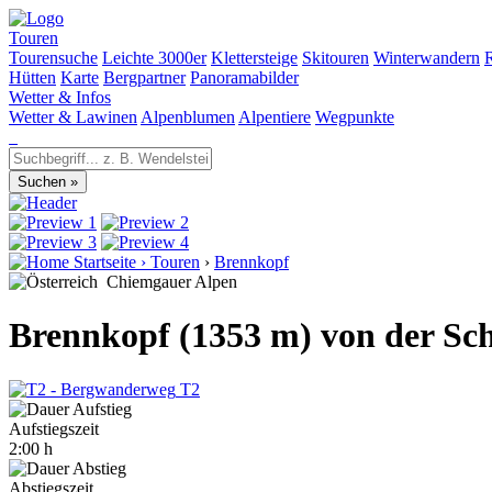
Touren
Tourensuche
Leichte 3000er
Klettersteige
Skitouren
Winterwandern
Hütten
Karte
Bergpartner
Panoramabilder
Wetter & Infos
Wetter & Lawinen
Alpenblumen
Alpentiere
Wegpunkte
Startseite
›
Touren
›
Brennkopf
Chiemgauer Alpen
Brennkopf (1353 m) von der 
T2
Aufstiegszeit
2:00 h
Abstiegszeit