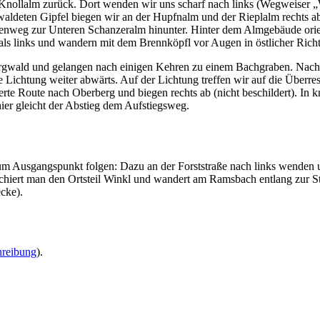
ollalm zurück. Dort wenden wir uns scharf nach links (Wegweiser „W
aldeten Gipfel biegen wir an der Hupfnalm und der Rieplalm rechts a
enweg zur Unteren Schanzeralm hinunter. Hinter dem Almgebäude orien
ls links und wandern mit dem Brennköpfl vor Augen in östlicher Rich
Bergwald und gelangen nach einigen Kehren zu einem Bachgraben. Nach 
 Lichtung weiter abwärts. Auf der Lichtung treffen wir auf die Überres
derte Route nach Oberberg und biegen rechts ab (nicht beschildert). In 
ier gleicht der Abstieg dem Aufstiegsweg.
m Ausgangspunkt folgen: Dazu an der Forststraße nach links wenden un
hiert man den Ortsteil Winkl und wandert am Ramsbach entlang zur Str
cke).
hreibung
).