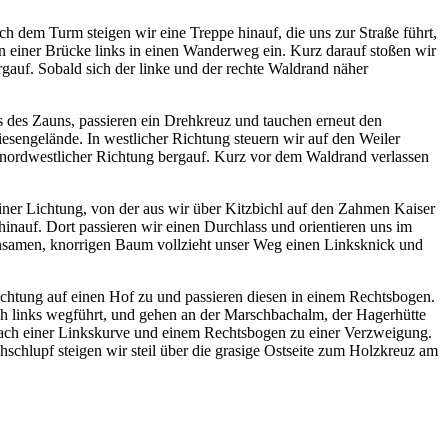
dem Turm steigen wir eine Treppe hinauf, die uns zur Straße führt,
an einer Brücke links in einen Wanderweg ein. Kurz darauf stoßen wir
auf. Sobald sich der linke und der rechte Waldrand näher
des Zauns, passieren ein Drehkreuz und tauchen erneut den
sengelände. In westlicher Richtung steuern wir auf den Weiler
n nordwestlicher Richtung bergauf. Kurz vor dem Waldrand verlassen
iner Lichtung, von der aus wir über Kitzbichl auf den Zahmen Kaiser
inauf. Dort passieren wir einen Durchlass und orientieren uns im
einsamen, knorrigen Baum vollzieht unser Weg einen Linksknick und
chtung auf einen Hof zu und passieren diesen in einem Rechtsbogen.
ch links wegführt, und gehen an der Marschbachalm, der Hagerhütte
nach einer Linkskurve und einem Rechtsbogen zu einer Verzweigung.
chlupf steigen wir steil über die grasige Ostseite zum Holzkreuz am