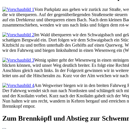
Vom Parkplatz aus gehen wir zurück zur Straße, we
die wir überqueren. Auf der gegenüberliegenden Straßenseite steuern
auf ein Drehkreuz und überqueren einen Bach. Nach dem kleinen Bach
zusammenschieben, wenden wir uns nach links und folgen dem rot-we
Im Wald überqueren wir den Schwaigsbach und gela
schattigen Bergwald ein. Dort folgen wir dem Schwaigsbach ein Stüc
Kitzbichl zu und treffen unterhalb des Gehöfts auf einen Querweg. 
wir den Fahrweg und biegen linkshaltend in einen Wiesenweg ein (
Wenig später geht der Wiesenweg in einen steinigen
blicken können, wird unser Weg deutlich breiter. Es folgt eine Recht
Anschluss gleich nach links. In der Folgezeit gewinnen wir in weit
leitet uns auf die Hitscheralm zu. Kurz vor der Alm weichen wir nach
Am Wegweiser biegen wir in den breiten Fahrweg Ri
Der Fahrweg wendet sich nun nach Nordosten und schlängelt sich mit
und der Knollalm vorbei. Kurz nach der Knollalm gabelt sich der W
Nun halten wir uns recht, wandern in Kehren bergauf und erreichen 
Brennkopf empor.
Zum Brennköpfl und Abstieg zur Schwem