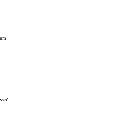
urm
sse?