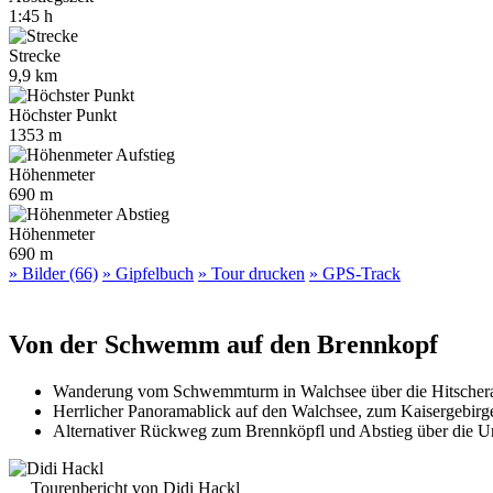
1:45 h
Strecke
9,9 km
Höchster Punkt
1353 m
Höhenmeter
690 m
Höhenmeter
690 m
» Bilder (66)
» Gipfelbuch
» Tour drucken
» GPS-Track
Von der Schwemm auf den Brennkopf
Wanderung vom Schwemmturm in Walchsee über die Hitscher
Herrlicher Panoramablick auf den Walchsee, zum Kaisergebirge
Alternativer Rückweg zum Brennköpfl und Abstieg über die U
Tourenbericht von Didi Hackl