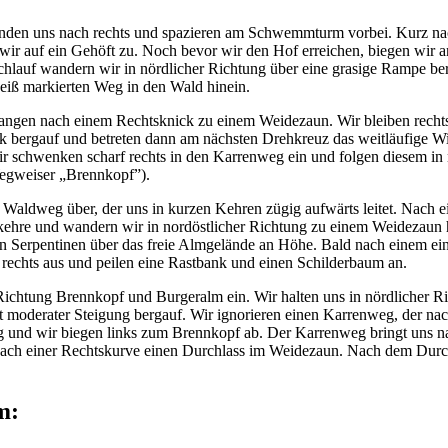
nden uns nach rechts und spazieren am Schwemmturm vorbei. Kurz nach 
 wir auf ein Gehöft zu. Noch bevor wir den Hof erreichen, biegen wir 
lauf wandern wir in nördlicher Richtung über eine grasige Rampe berg
iß markierten Weg in den Wald hinein.
ngen nach einem Rechtsknick zu einem Weidezaun. Wir bleiben rechts 
k bergauf und betreten dann am nächsten Drehkreuz das weitläufige Wie
Wir schwenken scharf rechts in den Karrenweg ein und folgen diesem i
Wegweiser „Brennkopf”).
 Waldweg über, der uns in kurzen Kehren zügig aufwärts leitet. Nach e
skehre und wandern wir in nordöstlicher Richtung zu einem Weidezaun h
eren Serpentinen über das freie Almgelände an Höhe. Bald nach einem 
 rechts aus und peilen eine Rastbank und einen Schilderbaum an.
chtung Brennkopf und Burgeralm ein. Wir halten uns in nördlicher Ri
 moderater Steigung bergauf. Wir ignorieren einen Karrenweg, der na
eg und wir biegen links zum Brennkopf ab. Der Karrenweg bringt uns 
nach einer Rechtskurve einen Durchlass im Weidezaun. Nach dem Durchs
m: