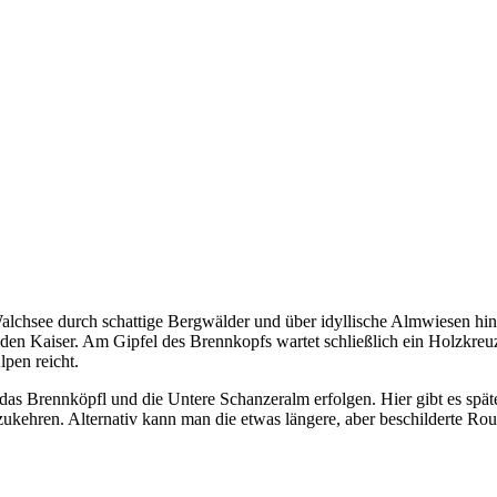
chsee durch schattige Bergwälder und über idyllische Almwiesen hi
 Kaiser. Am Gipfel des Brennkopfs wartet schließlich ein Holzkreuz mi
pen reicht.
das Brennköpfl und die Untere Schanzeralm erfolgen. Hier gibt es späte
kehren. Alternativ kann man die etwas längere, aber beschilderte Rou