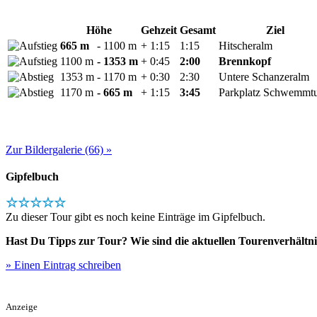
Höhe
Gehzeit
Gesamt
Ziel
665 m
- 1100 m
+ 1:15
1:15
Hitscheralm
1100 m
- 1353 m
+ 0:45
2:00
Brennkopf
1353 m
- 1170 m
+ 0:30
2:30
Untere Schanzeralm
1170 m
- 665 m
+ 1:15
3:45
Parkplatz Schwemmt
Zur Bildergalerie (66) »
Gipfelbuch
☆☆☆☆☆
Zu dieser Tour gibt es noch keine Einträge im Gipfelbuch.
Hast Du Tipps zur Tour? Wie sind die aktuellen Tourenverhältni
» Einen Eintrag schreiben
Anzeige