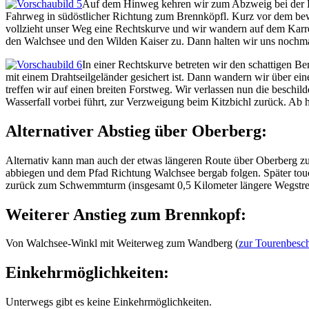
Auf dem Hinweg kehren wir zum Abzweig bei der Kn
Fahrweg in südöstlicher Richtung zum Brennköpfl. Kurz vor dem bew
vollzieht unser Weg eine Rechtskurve und wir wandern auf dem Karr
den Walchsee und den Wilden Kaiser zu. Dann halten wir uns nochma
In einer Rechtskurve betreten wir den schattigen 
mit einem Drahtseilgeländer gesichert ist. Dann wandern wir über eine
treffen wir auf einen breiten Forstweg. Wir verlassen nun die beschil
Wasserfall vorbei führt, zur Verzweigung beim Kitzbichl zurück. Ab h
Alternativer Abstieg über Oberberg:
Alternativ kann man auch der etwas längeren Route über Oberberg zu
abbiegen und dem Pfad Richtung Walchsee bergab folgen. Später touc
zurück zum Schwemmturm (insgesamt 0,5 Kilometer längere Wegstre
Weiterer Anstieg zum Brennkopf:
Von Walchsee-Winkl mit Weiterweg zum Wandberg (
zur Tourenbesc
Einkehrmöglichkeiten:
Unterwegs gibt es keine Einkehrmöglichkeiten.