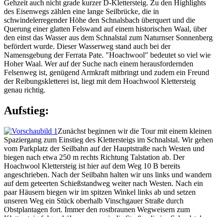
Gehzeit auch nicht grade kurzer D-Klettersteig. Zu den Highlights
des Eisenwegs zählen eine lange Seilbrücke, die in
schwindelerregender Höhe den Schnalsbach überquert und die
Querung einer glatten Felswand auf einem historischen Waal, über
den einst das Wasser aus dem Schnalstal zum Naturnser Sonnenberg
befördert wurde. Dieser Wasserweg stand auch bei der
Namensgebung der Ferrata Pate. "Hoachwool" bedeutet so viel wie
Hoher Waal. Wer auf der Suche nach einem herausfordernden
Felsenweg ist, genügend Armkraft mitbringt und zudem ein Freund
der Reibungskletterei ist, liegt mit dem Hoachwool Klettersteig
genau richtig.
Aufstieg:
Zunächst beginnen wir die Tour mit einem kleinen
Spaziergang zum Einstieg des Klettersteigs im Schnalstal. Wir gehen
vom Parkplatz der Seilbahn auf der Hauptstraße nach Westen und
biegen nach etwa 250 m rechts Richtung Talstation ab. Der
Hoachwool Klettersteig ist hier auf dem Weg 10 B bereits
angeschrieben. Nach der Seilbahn halten wir uns links und wandern
auf dem geteerten Schießstandweg weiter nach Westen. Nach ein
paar Häusern biegen wir im spitzen Winkel links ab und setzen
unseren Weg ein Stück oberhalb Vinschgauer Straße durch
Obstplantagen fort. Immer den rostbraunen Wegweisern zum