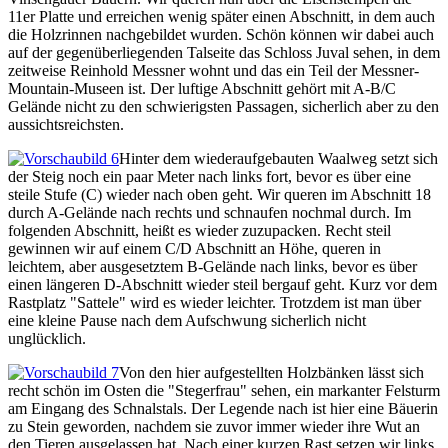
11er Platte und erreichen wenig später einen Abschnitt, in dem auch
die Holzrinnen nachgebildet wurden. Schön können wir dabei auch
auf der gegenüberliegenden Talseite das Schloss Juval sehen, in dem
zeitweise Reinhold Messner wohnt und das ein Teil der Messner-
Mountain-Museen ist. Der luftige Abschnitt gehört mit A-B/C
Gelände nicht zu den schwierigsten Passagen, sicherlich aber zu den
aussichtsreichsten.
Hinter dem wiederaufgebauten Waalweg setzt sich
der Steig noch ein paar Meter nach links fort, bevor es über eine
steile Stufe (C) wieder nach oben geht. Wir queren im Abschnitt 18
durch A-Gelände nach rechts und schnaufen nochmal durch. Im
folgenden Abschnitt, heißt es wieder zuzupacken. Recht steil
gewinnen wir auf einem C/D Abschnitt an Höhe, queren in
leichtem, aber ausgesetztem B-Gelände nach links, bevor es über
einen längeren D-Abschnitt wieder steil bergauf geht. Kurz vor dem
Rastplatz "Sattele" wird es wieder leichter. Trotzdem ist man über
eine kleine Pause nach dem Aufschwung sicherlich nicht
unglücklich.
Von den hier aufgestellten Holzbänken lässt sich
recht schön im Osten die "Stegerfrau" sehen, ein markanter Felsturm
am Eingang des Schnalstals. Der Legende nach ist hier eine Bäuerin
zu Stein geworden, nachdem sie zuvor immer wieder ihre Wut an
den Tieren ausgelassen hat. Nach einer kurzen Rast setzen wir links