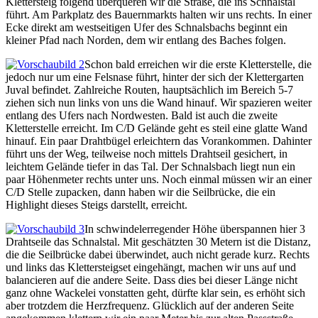
Klettersteig folgend überqueren wir die Straße, die ins Schnalstal
führt. Am Parkplatz des Bauernmarkts halten wir uns rechts. In einer
Ecke direkt am westseitigen Ufer des Schnalsbachs beginnt ein
kleiner Pfad nach Norden, dem wir entlang des Baches folgen.
Schon bald erreichen wir die erste Kletterstelle, die
jedoch nur um eine Felsnase führt, hinter der sich der Klettergarten
Juval befindet. Zahlreiche Routen, hauptsächlich im Bereich 5-7
ziehen sich nun links von uns die Wand hinauf. Wir spazieren weiter
entlang des Ufers nach Nordwesten. Bald ist auch die zweite
Kletterstelle erreicht. Im C/D Gelände geht es steil eine glatte Wand
hinauf. Ein paar Drahtbügel erleichtern das Vorankommen. Dahinter
führt uns der Weg, teilweise noch mittels Drahtseil gesichert, in
leichtem Gelände tiefer in das Tal. Der Schnalsbach liegt nun ein
paar Höhenmeter rechts unter uns. Noch einmal müssen wir an einer
C/D Stelle zupacken, dann haben wir die Seilbrücke, die ein
Highlight dieses Steigs darstellt, erreicht.
In schwindelerregender Höhe überspannen hier 3
Drahtseile das Schnalstal. Mit geschätzten 30 Metern ist die Distanz,
die die Seilbrücke dabei überwindet, auch nicht gerade kurz. Rechts
und links das Klettersteigset eingehängt, machen wir uns auf und
balancieren auf die andere Seite. Dass dies bei dieser Länge nicht
ganz ohne Wackelei vonstatten geht, dürfte klar sein, es erhöht sich
aber trotzdem die Herzfrequenz. Glücklich auf der anderen Seite