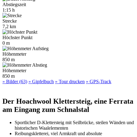
Abstiegszeit
1:15 h
Strecke
7,2 km
Höchster Punkt
0 m
Höhenmeter
850 m
Höhenmeter
850 m
» Bilder (63)
» Gipfelbuch
» Tour drucken
» GPS-Track
Der Hoachwool Klettersteig, eine Ferrata
am Eingang zum Schnalstal
Sportlicher D-Klettersteig mit Seilbrücke, steilen Wänden und
historischen Waalelementen
Reibungskletterei, viel Armkraft und absolute