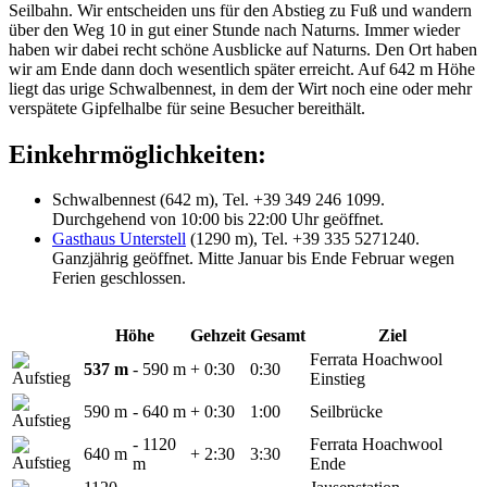
Seilbahn. Wir entscheiden uns für den Abstieg zu Fuß und wandern
über den Weg 10 in gut einer Stunde nach Naturns. Immer wieder
haben wir dabei recht schöne Ausblicke auf Naturns. Den Ort haben
wir am Ende dann doch wesentlich später erreicht. Auf 642 m Höhe
liegt das urige Schwalbennest, in dem der Wirt noch eine oder mehr
verspätete Gipfelhalbe für seine Besucher bereithält.
Einkehrmöglichkeiten:
Schwalbennest (642 m), Tel. +39 349 246 1099.
Durchgehend von 10:00 bis 22:00 Uhr geöffnet.
Gasthaus Unterstell
(1290 m), Tel. +39 335 5271240.
Ganzjährig geöffnet. Mitte Januar bis Ende Februar wegen
Ferien geschlossen.
Höhe
Gehzeit
Gesamt
Ziel
Ferrata Hoachwool
537 m
- 590 m
+ 0:30
0:30
Einstieg
590 m
- 640 m
+ 0:30
1:00
Seilbrücke
- 1120
Ferrata Hoachwool
640 m
+ 2:30
3:30
m
Ende