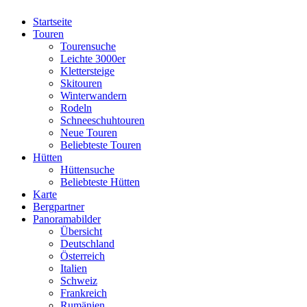
Startseite
Touren
Tourensuche
Leichte 3000er
Klettersteige
Skitouren
Winterwandern
Rodeln
Schneeschuhtouren
Neue Touren
Beliebteste Touren
Hütten
Hüttensuche
Beliebteste Hütten
Karte
Bergpartner
Panoramabilder
Übersicht
Deutschland
Österreich
Italien
Schweiz
Frankreich
Rumänien