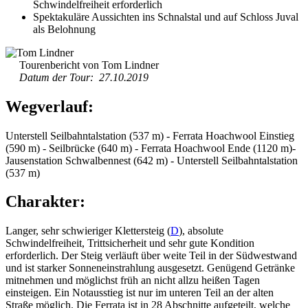
Schwindelfreiheit erforderlich
Spektakuläre Aussichten ins Schnalstal und auf Schloss Juval
als Belohnung
Tourenbericht von Tom Lindner
Datum der Tour: 27.10.2019
Wegverlauf:
Unterstell Seilbahntalstation (537 m) - Ferrata Hoachwool Einstieg
(590 m) - Seilbrücke (640 m) - Ferrata Hoachwool Ende (1120 m)-
Jausenstation Schwalbennest (642 m) - Unterstell Seilbahntalstation
(537 m)
Charakter:
Langer, sehr schwieriger Klettersteig (
D
), absolute
Schwindelfreiheit, Trittsicherheit und sehr gute Kondition
erforderlich. Der Steig verläuft über weite Teil in der Südwestwand
und ist starker Sonneneinstrahlung ausgesetzt. Genügend Getränke
mitnehmen und möglichst früh an nicht allzu heißen Tagen
einsteigen. Ein Notausstieg ist nur im unteren Teil an der alten
Straße möglich. Die Ferrata ist in 28 Abschnitte aufgeteilt, welche