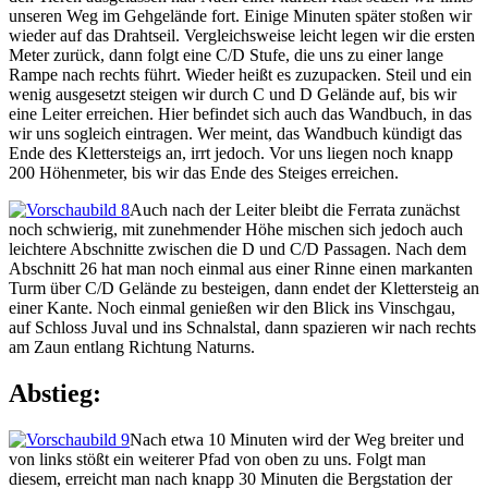
unseren Weg im Gehgelände fort. Einige Minuten später stoßen wir
wieder auf das Drahtseil. Vergleichsweise leicht legen wir die ersten
Meter zurück, dann folgt eine C/D Stufe, die uns zu einer lange
Rampe nach rechts führt. Wieder heißt es zuzupacken. Steil und ein
wenig ausgesetzt steigen wir durch C und D Gelände auf, bis wir
eine Leiter erreichen. Hier befindet sich auch das Wandbuch, in das
wir uns sogleich eintragen. Wer meint, das Wandbuch kündigt das
Ende des Klettersteigs an, irrt jedoch. Vor uns liegen noch knapp
200 Höhenmeter, bis wir das Ende des Steiges erreichen.
Auch nach der Leiter bleibt die Ferrata zunächst
noch schwierig, mit zunehmender Höhe mischen sich jedoch auch
leichtere Abschnitte zwischen die D und C/D Passagen. Nach dem
Abschnitt 26 hat man noch einmal aus einer Rinne einen markanten
Turm über C/D Gelände zu besteigen, dann endet der Klettersteig an
einer Kante. Noch einmal genießen wir den Blick ins Vinschgau,
auf Schloss Juval und ins Schnalstal, dann spazieren wir nach rechts
am Zaun entlang Richtung Naturns.
Abstieg:
Nach etwa 10 Minuten wird der Weg breiter und
von links stößt ein weiterer Pfad von oben zu uns. Folgt man
diesem, erreicht man nach knapp 30 Minuten die Bergstation der