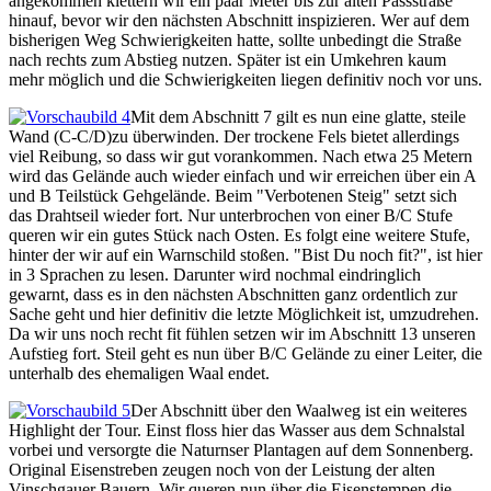
angekommen klettern wir ein paar Meter bis zur alten Passstraße
hinauf, bevor wir den nächsten Abschnitt inspizieren. Wer auf dem
bisherigen Weg Schwierigkeiten hatte, sollte unbedingt die Straße
nach rechts zum Abstieg nutzen. Später ist ein Umkehren kaum
mehr möglich und die Schwierigkeiten liegen definitiv noch vor uns.
Mit dem Abschnitt 7 gilt es nun eine glatte, steile
Wand (C-C/D)zu überwinden. Der trockene Fels bietet allerdings
viel Reibung, so dass wir gut vorankommen. Nach etwa 25 Metern
wird das Gelände auch wieder einfach und wir erreichen über ein A
und B Teilstück Gehgelände. Beim "Verbotenen Steig" setzt sich
das Drahtseil wieder fort. Nur unterbrochen von einer B/C Stufe
queren wir ein gutes Stück nach Osten. Es folgt eine weitere Stufe,
hinter der wir auf ein Warnschild stoßen. "Bist Du noch fit?", ist hier
in 3 Sprachen zu lesen. Darunter wird nochmal eindringlich
gewarnt, dass es in den nächsten Abschnitten ganz ordentlich zur
Sache geht und hier definitiv die letzte Möglichkeit ist, umzudrehen.
Da wir uns noch recht fit fühlen setzen wir im Abschnitt 13 unseren
Aufstieg fort. Steil geht es nun über B/C Gelände zu einer Leiter, die
unterhalb des ehemaligen Waal endet.
Der Abschnitt über den Waalweg ist ein weiteres
Highlight der Tour. Einst floss hier das Wasser aus dem Schnalstal
vorbei und versorgte die Naturnser Plantagen auf dem Sonnenberg.
Original Eisenstreben zeugen noch von der Leistung der alten
Vinschgauer Bauern. Wir queren nun über die Eisenstempen die