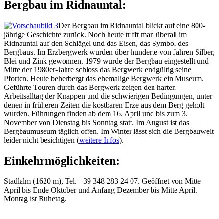
Bergbau im Ridnauntal:
Der Bergbau im Ridnauntal blickt auf eine 800-
jährige Geschichte zurück. Noch heute trifft man überall im
Ridnauntal auf den Schlägel und das Eisen, das Symbol des
Bergbaus. Im Erzbergwerk wurden über hunderte von Jahren Silber,
Blei und Zink gewonnen. 1979 wurde der Bergbau eingestellt und
Mitte der 1980er-Jahre schloss das Bergwerk endgültig seine
Pforten. Heute beherbergt das ehemalige Bergwerk ein Museum.
Geführte Touren durch das Bergwerk zeigen den harten
Arbeitsalltag der Knappen und die schwierigen Bedingungen, unter
denen in früheren Zeiten die kostbaren Erze aus dem Berg geholt
wurden. Führungen finden ab dem 16. April und bis zum 3.
November von Dienstag bis Sonntag statt. Im August ist das
Bergbaumuseum täglich offen. Im Winter lässt sich die Bergbauwelt
leider nicht besichtigen (
weitere Infos
).
Einkehrmöglichkeiten:
Stadlalm (1620 m), Tel. +39 348 283 24 07. Geöffnet von Mitte
April bis Ende Oktober und Anfang Dezember bis Mitte April.
Montag ist Ruhetag.