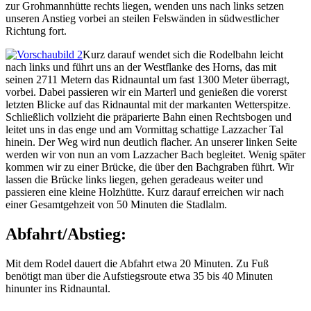
zur Grohmannhütte rechts liegen, wenden uns nach links setzen
unseren Anstieg vorbei an steilen Felswänden in südwestlicher
Richtung fort.
Kurz darauf wendet sich die Rodelbahn leicht
nach links und führt uns an der Westflanke des Horns, das mit
seinen 2711 Metern das Ridnauntal um fast 1300 Meter überragt,
vorbei. Dabei passieren wir ein Marterl und genießen die vorerst
letzten Blicke auf das Ridnauntal mit der markanten Wetterspitze.
Schließlich vollzieht die präparierte Bahn einen Rechtsbogen und
leitet uns in das enge und am Vormittag schattige Lazzacher Tal
hinein. Der Weg wird nun deutlich flacher. An unserer linken Seite
werden wir von nun an vom Lazzacher Bach begleitet. Wenig später
kommen wir zu einer Brücke, die über den Bachgraben führt. Wir
lassen die Brücke links liegen, gehen geradeaus weiter und
passieren eine kleine Holzhütte. Kurz darauf erreichen wir nach
einer Gesamtgehzeit von 50 Minuten die Stadlalm.
Abfahrt/Abstieg:
Mit dem Rodel dauert die Abfahrt etwa 20 Minuten. Zu Fuß
benötigt man über die Aufstiegsroute etwa 35 bis 40 Minuten
hinunter ins Ridnauntal.