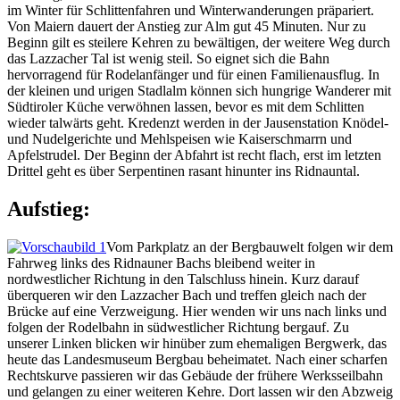
im Winter für Schlittenfahren und Winterwanderungen präpariert.
Von Maiern dauert der Anstieg zur Alm gut 45 Minuten. Nur zu
Beginn gilt es steilere Kehren zu bewältigen, der weitere Weg durch
das Lazzacher Tal ist wenig steil. So eignet sich die Bahn
hervorragend für Rodelanfänger und für einen Familienausflug. In
der kleinen und urigen Stadlalm können sich hungrige Wanderer mit
Südtiroler Küche verwöhnen lassen, bevor es mit dem Schlitten
wieder talwärts geht. Kredenzt werden in der Jausenstation Knödel-
und Nudelgerichte und Mehlspeisen wie Kaiserschmarrn und
Apfelstrudel. Der Beginn der Abfahrt ist recht flach, erst im letzten
Drittel geht es über Serpentinen rasant hinunter ins Ridnauntal.
Aufstieg:
Vom Parkplatz an der Bergbauwelt folgen wir dem
Fahrweg links des Ridnauner Bachs bleibend weiter in
nordwestlicher Richtung in den Talschluss hinein. Kurz darauf
überqueren wir den Lazzacher Bach und treffen gleich nach der
Brücke auf eine Verzweigung. Hier wenden wir uns nach links und
folgen der Rodelbahn in südwestlicher Richtung bergauf. Zu
unserer Linken blicken wir hinüber zum ehemaligen Bergwerk, das
heute das Landesmuseum Bergbau beheimatet. Nach einer scharfen
Rechtskurve passieren wir das Gebäude der frühere Werksseilbahn
und gelangen zu einer weiteren Kehre. Dort lassen wir den Abzweig