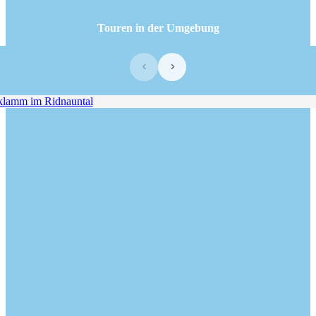
Touren in der Umgebung
‹
›
amm im Ridnauntal