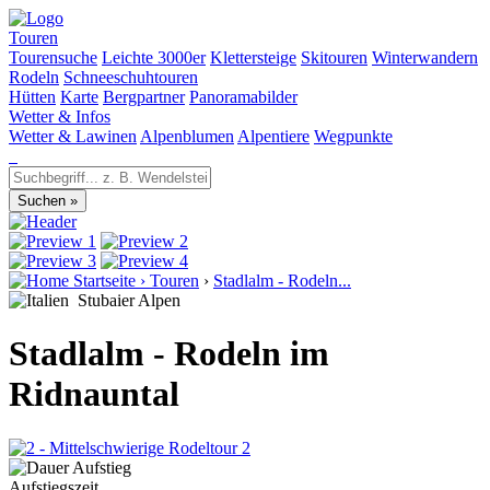
Touren
Tourensuche
Leichte 3000er
Klettersteige
Skitouren
Winterwandern
Rodeln
Schneeschuhtouren
Hütten
Karte
Bergpartner
Panoramabilder
Wetter & Infos
Wetter & Lawinen
Alpenblumen
Alpentiere
Wegpunkte
Startseite
›
Touren
›
Stadlalm - Rodeln...
Stubaier Alpen
Stadlalm - Rodeln im
Ridnauntal
2
Aufstiegszeit