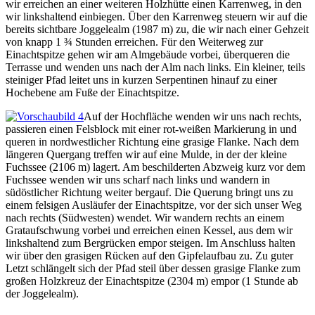
wir erreichen an einer weiteren Holzhütte einen Karrenweg, in den
wir linkshaltend einbiegen. Über den Karrenweg steuern wir auf die
bereits sichtbare Joggelealm (1987 m) zu, die wir nach einer Gehzeit
von knapp 1 ¾ Stunden erreichen. Für den Weiterweg zur
Einachtspitze gehen wir am Almgebäude vorbei, überqueren die
Terrasse und wenden uns nach der Alm nach links. Ein kleiner, teils
steiniger Pfad leitet uns in kurzen Serpentinen hinauf zu einer
Hochebene am Fuße der Einachtspitze.
Auf der Hochfläche wenden wir uns nach rechts,
passieren einen Felsblock mit einer rot-weißen Markierung in und
queren in nordwestlicher Richtung eine grasige Flanke. Nach dem
längeren Quergang treffen wir auf eine Mulde, in der der kleine
Fuchssee (2106 m) lagert. Am beschilderten Abzweig kurz vor dem
Fuchssee wenden wir uns scharf nach links und wandern in
südöstlicher Richtung weiter bergauf. Die Querung bringt uns zu
einem felsigen Ausläufer der Einachtspitze, vor der sich unser Weg
nach rechts (Südwesten) wendet. Wir wandern rechts an einem
Grataufschwung vorbei und erreichen einen Kessel, aus dem wir
linkshaltend zum Bergrücken empor steigen. Im Anschluss halten
wir über den grasigen Rücken auf den Gipfelaufbau zu. Zu guter
Letzt schlängelt sich der Pfad steil über dessen grasige Flanke zum
großen Holzkreuz der Einachtspitze (2304 m) empor (1 Stunde ab
der Joggelealm).