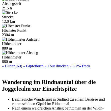
Abstiegszeit
2:15 h
Strecke
12,0 km
Höchster Punkt
2304 m
Höhenmeter
880 m
Höhenmeter
880 m
» Bilder (69)
» Gipfelbuch
» Tour drucken
» GPS-Track
Wanderung im Rindnauntal über die
Joggelealm zur Einachtspitze
Beschauliche Wanderung in Südtirol zu einem Bergsee und
einem schönen Gipfel im Ridnauntal
Nach einem waldreichen Anstieg betritt man an der Wildn-