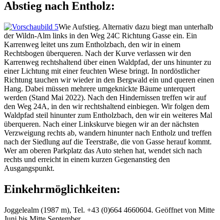
Abstieg nach Entholz:
Wie Aufstieg. Alternativ dazu biegt man unterhalb
der Wildn-Alm links in den Weg 24C Richtung Gasse ein. Ein
Karrenweg leitet uns zum Entholzbach, den wir in einem
Rechtsbogen überqueren. Nach der Kurve verlassen wir den
Karrenweg rechtshaltend über einen Waldpfad, der uns hinunter zu
einer Lichtung mit einer feuchten Wiese bringt. In nordöstlicher
Richtung tauchen wir wieder in den Bergwald ein und queren einen
Hang. Dabei müssen mehrere umgeknickte Bäume unterquert
werden (Stand Mai 2022). Nach den Hindernissen treffen wir auf
den Weg 24A, in den wir rechtshaltend einbiegen. Wir folgen dem
Waldpfad steil hinunter zum Entholzbach, den wir ein weiteres Mal
überqueren. Nach einer Linkskurve biegen wir an der nächsten
Verzweigung rechts ab, wandern hinunter nach Entholz und treffen
nach der Siedlung auf die Teerstraße, die von Gasse herauf kommt.
Wer am oberen Parkplatz das Auto stehen hat, wendet sich nach
rechts und erreicht in einem kurzen Gegenanstieg den
Ausgangspunkt.
Einkehrmöglichkeiten:
Joggelealm (1987 m), Tel. +43 (0)664 4660604. Geöffnet von Mitte
Juni bis Mitte September.