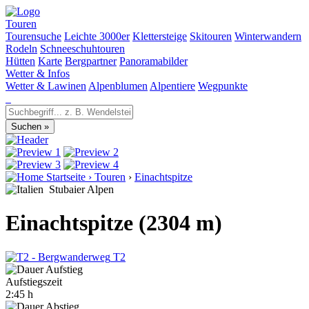
Touren
Tourensuche
Leichte 3000er
Klettersteige
Skitouren
Winterwandern
Rodeln
Schneeschuhtouren
Hütten
Karte
Bergpartner
Panoramabilder
Wetter & Infos
Wetter & Lawinen
Alpenblumen
Alpentiere
Wegpunkte
Startseite
›
Touren
›
Einachtspitze
Stubaier Alpen
Einachtspitze (2304 m)
T2
Aufstiegszeit
2:45 h