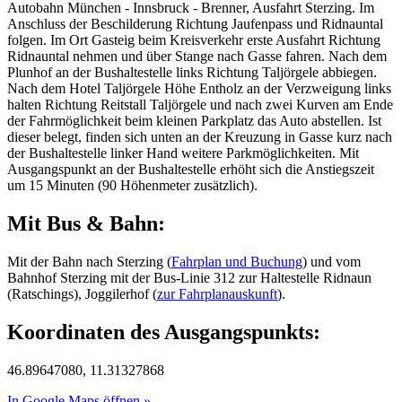
Autobahn München - Innsbruck - Brenner, Ausfahrt Sterzing. Im
Anschluss der Beschilderung Richtung Jaufenpass und Ridnauntal
folgen. Im Ort Gasteig beim Kreisverkehr erste Ausfahrt Richtung
Ridnauntal nehmen und über Stange nach Gasse fahren. Nach dem
Plunhof an der Bushaltestelle links Richtung Taljörgele abbiegen.
Nach dem Hotel Taljörgele Höhe Entholz an der Verzweigung links
halten Richtung Reitstall Taljörgele und nach zwei Kurven am Ende
der Fahrmöglichkeit beim kleinen Parkplatz das Auto abstellen. Ist
dieser belegt, finden sich unten an der Kreuzung in Gasse kurz nach
der Bushaltestelle linker Hand weitere Parkmöglichkeiten. Mit
Ausgangspunkt an der Bushaltestelle erhöht sich die Anstiegszeit
um 15 Minuten (90 Höhenmeter zusätzlich).
Mit Bus & Bahn:
Mit der Bahn nach Sterzing (
Fahrplan und Buchung
) und vom
Bahnhof Sterzing mit der Bus-Linie 312 zur Haltestelle Ridnaun
(Ratschings), Joggilerhof (
zur Fahrplanauskunft
).
Koordinaten des Ausgangspunkts:
46.89647080, 11.31327868
In Google Maps öffnen »