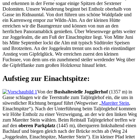
und erkennen in der Ferne sogar einige Spitzen der Sextener
Dolomiten. Unsere Wanderung beginnt bei Entholz oberhalb von
Gasse im Ridnauntal. Von dort führen uns schöne Waldpfade und
ein Karrenweg empor zur Wildn-Alm. An der kleinen Hütte
erreichen wir die Baumgrenze und können von nun an den
herrlichen Panoramablick genießen. Über Wiesenwege gehts weiter
zur Joggelealm, die am Fuß der Einachtspitze liegt. Von Mitte Juni
bis Mitte September lockt die Alm mit typisch Südtiroler Speisen
und Brotzeiten. An der Joggelealm trennt uns noch ein einstündiger
Anstieg vom Gipfelglück. Wir erreichen zuerst den kleinen
Fuchssee, von dem uns ein zunehmend steiler werdender Weg über
die Gipfelflanke zum großen Holzkreuz hinauf leitet.
Aufstieg zur Einachtspitze:
Von der
Bushaltestelle Joggilerhof
(1357 m) in
Gasse schlagen wir die Teerstraße zum Taljörglehof ein, die uns in
süwestlicher Richtung bergauf führt (Wegweiser „
Mareiter Stein
,
Einachtspitze“). Nach der Unterführung beim Taljörglehof kommen
wir Höhe Entholz zu einer Verzweigung, an der wir den linken Weg
zum Mareiter Stein wählen. Beim Reitstall Taljörgelehof treffen wir
auf den
oberen Parkplatz
(1445 m), überqueren linkshaltend einen
Bachlauf und biegen gleich nach der Brücke rechts ab (Weg 24
„Joggelealm, Einachtspitze, Mareiter Stein“). Ein kleiner Pfad leitet