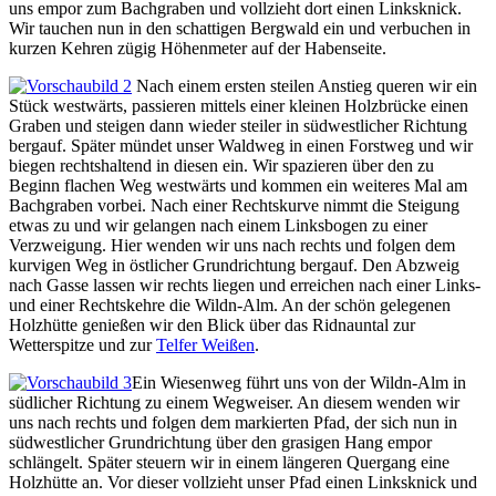
uns empor zum Bachgraben und vollzieht dort einen Linksknick.
Wir tauchen nun in den schattigen Bergwald ein und verbuchen in
kurzen Kehren zügig Höhenmeter auf der Habenseite.
Nach einem ersten steilen Anstieg queren wir ein
Stück westwärts, passieren mittels einer kleinen Holzbrücke einen
Graben und steigen dann wieder steiler in südwestlicher Richtung
bergauf. Später mündet unser Waldweg in einen Forstweg und wir
biegen rechtshaltend in diesen ein. Wir spazieren über den zu
Beginn flachen Weg westwärts und kommen ein weiteres Mal am
Bachgraben vorbei. Nach einer Rechtskurve nimmt die Steigung
etwas zu und wir gelangen nach einem Linksbogen zu einer
Verzweigung. Hier wenden wir uns nach rechts und folgen dem
kurvigen Weg in östlicher Grundrichtung bergauf. Den Abzweig
nach Gasse lassen wir rechts liegen und erreichen nach einer Links-
und einer Rechtskehre die Wildn-Alm. An der schön gelegenen
Holzhütte genießen wir den Blick über das Ridnauntal zur
Wetterspitze und zur
Telfer Weißen
.
Ein Wiesenweg führt uns von der Wildn-Alm in
südlicher Richtung zu einem Wegweiser. An diesem wenden wir
uns nach rechts und folgen dem markierten Pfad, der sich nun in
südwestlicher Grundrichtung über den grasigen Hang empor
schlängelt. Später steuern wir in einem längeren Quergang eine
Holzhütte an. Vor dieser vollzieht unser Pfad einen Linksknick und