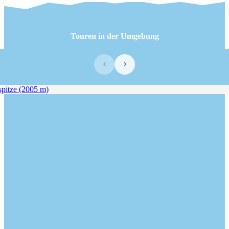
Touren in der Umgebung
‹
›
pitze (2005 m)