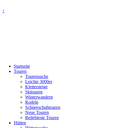
↑
Startseite
Touren
Tourensuche
Leichte 3000er
Klettersteige
Skitouren
Winterwandern
Rodeln
Schneeschuhtouren
Neue Touren
Beliebteste Touren
Hütten
Hüttensuche