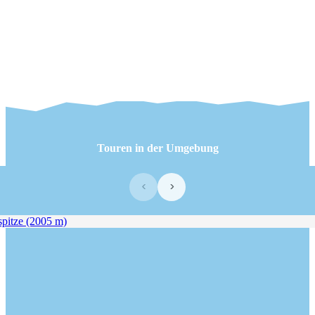
Touren in der Umgebung
‹
›
pitze (2005 m)