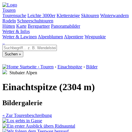
Touren
Tourensuche
Leichte 3000er
Klettersteige
Skitouren
Winterwandern
Rodeln
Schneeschuhtouren
Hütten
Karte
Bergpartner
Panoramabilder
Wetter & Infos
Wetter & Lawinen
Alpenblumen
Alpentiere
Wegpunkte
Startseite
›
Touren
›
Einachtspitze
›
Bilder
Stubaier Alpen
Einachtspitze (2304 m)
Bildergalerie
« Zur Tourenbeschreibung